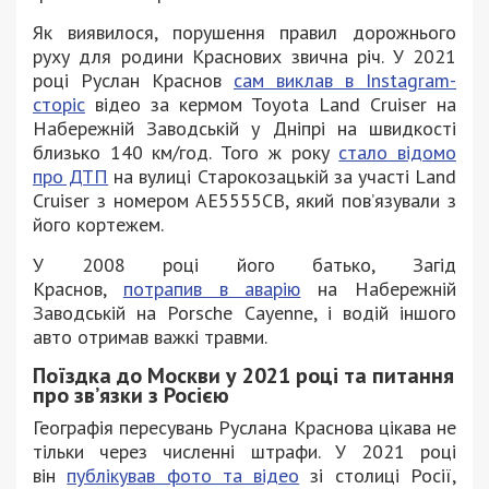
Як виявилося, порушення правил дорожнього
руху для родини Краснових звична річ. У 2021
році Руслан Краснов
сам виклав в Instagram-
сторіс
відео за кермом Toyota Land Cruiser на
Набережній Заводській у Дніпрі на швидкості
близько 140 км/год. Того ж року
стало відомо
про ДТП
на вулиці Старокозацькій за участі Land
Cruiser з номером АЕ5555СВ, який пов’язували з
його кортежем.
У 2008 році його батько, Загід
Краснов,
потрапив в аварію
на Набережній
Заводській на Porsche Cayenne, і водій іншого
авто отримав важкі травми.
Поїздка до Москви у 2021 році та питання
про зв’язки з Росією
Географія пересувань Руслана Краснова цікава не
тільки через численні штрафи. У 2021 році
він
публікував фото та відео
зі столиці Росії,