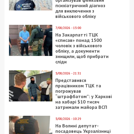
організував фейковий
психіатричний діагноз
для виключення з
військового обліку
7/08/2026 - 15:00
На Закарпатті ТЦК
«списав» понад 1500
чоловік з військового
обліку, а документи
знищили, щоб прибрати
сліди
5/08/2026 - 21:31
Представився
працівником ТЦК та
погрожував
“штрафбатом”: у Харкові
на хабарі $10 тисяч
затримали майора ВСП
5/08/2026 - 10:29
На Волині депутат-
посадовець Укрзалізниці