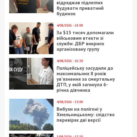
відряджав підлеглих
будувати приватний
будинок
4/08/2026 - 18:00
За $13 тисяч допомагали
військовим втекти зі
служби: ДБР викрило
організовану групу
4/08/2026 - 16:30
Поліцейську засудили до
максимальних 8 років
ув’язнення за смертельну
ДТП, у якій загинула 6-
річна дівчинка
4/08/2026 - 15:00
Вибухи на полігоні у
Хмельницькому: слідство
перевіряє дві версії
3/08/2026 - 13:30