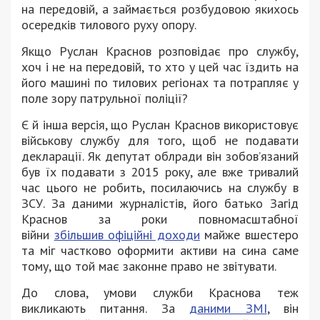
на передовій, а займається розбудовою якихось
осередків тилового руху опору.
Якщо Руслан Краснов розповідає про службу,
хоч і не на передовій, то хто у цей час їздить на
його машині по тилових регіонах та потрапляє у
поле зору патрульної поліції?
Є й інша версія, що Руслан Краснов використовує
військову службу для того, щоб не подавати
декларації. Як депутат облради він зобов’язаний
був їх подавати з 2015 року, але вже тривалий
час цього не робить, посилаючись на службу в
ЗСУ. За даними журналістів, його батько Загід
Краснов за роки повномасштабної
війни
збільшив офіційні доходи
майже вшестеро
та міг частково оформити активи на сина саме
тому, що той має законне право не звітувати.
До слова, умови служби Краснова теж
викликають питання. За
даними ЗМІ
, він