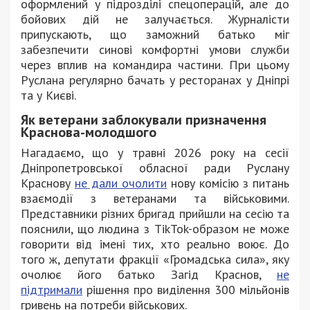
оформлений у підрозділі спецоперацій, але до
бойових дій не залучається. Журналісти
припускають, що заможний батько міг
забезпечити синові комфортні умови служби
через вплив на командира частини. При цьому
Руслана регулярно бачать у ресторанах у Дніпрі
та у Києві.
Як ветерани заблокували призначення
Краснова-молодшого
Нагадаємо, що у травні 2026 року на сесії
Дніпропетровської обласної ради Руслану
Краснову
не дали очолити
нову комісію з питань
взаємодії з ветеранами та військовими.
Представники різних бригад прийшли на сесію та
пояснили, що людина з TikTok-образом не може
говорити від імені тих, хто реально воює. До
того ж, депутати фракції «Громадська сила», яку
очолює його батько Загід Краснов,
не
підтримали
рішення про виділення 300 мільйонів
гривень на потреби військових.