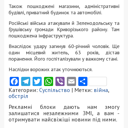
Також пошкоджені магазини, адміністративні
будівлі, приватний будинок та автомобілі.
Російські війська атакували й Зеленодольську та
Грушівську громади Криворізького району. Там
пошкоджена інфраструктура.
Внаслідок удару загинув 60-річний чоловік. Ще
один місцевий житель, 63 років, дістав
поранення. Його госпіталізували у важкому стані.
Наслідки ворожих атак уточнюються.
Facebook
Telegram
Twitter
WhatsApp
Viber
Email
Поділити
Категории:
Суспільство
| Метки:
війна
,
обстріл
Рекламні блоки дають нам змогу
залишатися незалежними ЗМІ, а вам -
отримувати найсвіжіші новини під ними.