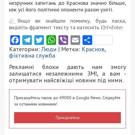
незручних запитань до Краснова значно більше,
ніж усі його політичні опоненти разом узяті.
Якщо ви знайшли помилку, будь ласка,
виділіть фрагмент тексту та натисніть
Ctrl+Enter
.
Facebook
Telegram
Twitter
WhatsApp
Viber
Email
Поділити
Категории:
Люди
| Метки:
Краснов
,
фіктивна служба
Рекламні блоки дають нам змогу
залишатися незалежними ЗМІ, а вам -
отримувати найсвіжіші новини під ними.
Приєднуйтесь також до 49000 в Google News. Слідкуйте
за останніми новинами!
Приєднатися