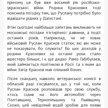
причому це був вже восьмий рік російсько-
української війни. Родина Краснових тоді
пояснила поїздку тим, що Руслану потрібно було
відвідати рідних у Дагестані.
Втім сьогодні найбільше запитань викликають не
московські поїздки п’ятирічної давнини, а події
останніх років. Наприклад, чи не ховає
військовий Руслан Краснов статки, які він може
не показувати, бо служить? Бо цих доходів у
родини Краснових за останні роки стало
вшестеро більше, і є ще дядко Раміз Габібулаєв,
який займається політикою в Росії та з яким до
війни Загід Краснов мав спільний бізнес.
Після скандалу навколо ветеранської комісії в
обласній раді з’ясувалося, що у той час, коли
Руслан Краснов розповідав про свою службу,
хтось їздив на його автомобілі через
Полтавщину, Тернопільщину та Львівщину.
Схоже, цей невідомий водій зробив для появи