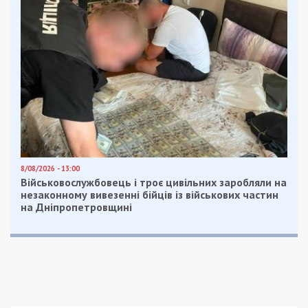
У Синельниківському районі противник поцілив по
Васильківській громаді. Пошкоджені зо два
десятки приватних будинків, гаражі, автівки та
господарчі споруди. Постраждали семеро людей
– п’ять жінок та двоє чоловіків. Госпіталізовані