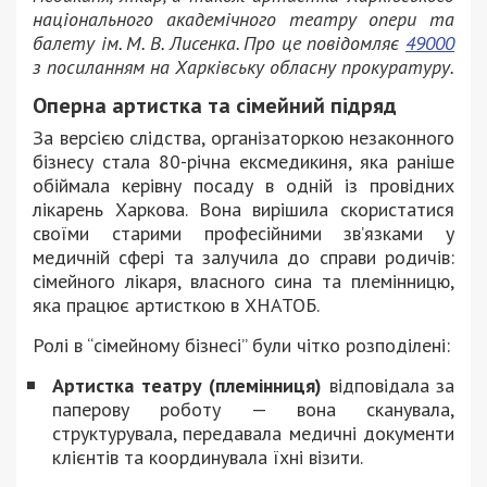
національного академічного театру опери та
балету ім. М. В. Лисенка. Про це повідомляє
49000
з посиланням на Харківську обласну прокуратуру.
Оперна артистка та сімейний підряд
За версією слідства, організаторкою незаконного
бізнесу стала 80-річна ексмедикиня, яка раніше
обіймала керівну посаду в одній із провідних
лікарень Харкова. Вона вирішила скористатися
своїми старими професійними зв’язками у
медичній сфері та залучила до справи родичів:
сімейного лікаря, власного сина та племінницю,
яка працює артисткою в ХНАТОБ.
Ролі в “сімейному бізнесі” були чітко розподілені:
Артистка театру (племінниця)
відповідала за
паперову роботу — вона сканувала,
структурувала, передавала медичні документи
клієнтів та координувала їхні візити.