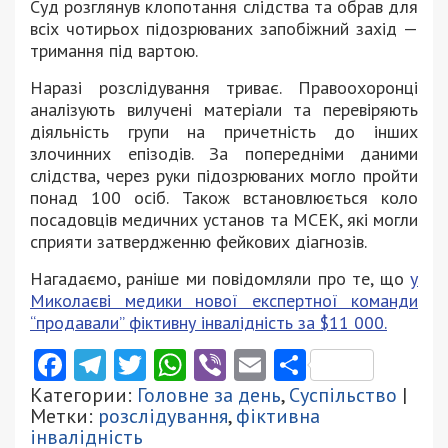
Суд розглянув клопотання слідства та обрав для
всіх чотирьох підозрюваних запобіжний захід —
тримання під вартою.
Наразі розслідування триває. Правоохоронці
аналізують вилучені матеріали та перевіряють
діяльність групи на причетність до інших
злочинних епізодів. За попередніми даними
слідства, через руки підозрюваних могло пройти
понад 100 осіб. Також встановлюється коло
посадовців медичних установ та МСЕК, які могли
сприяти затвердженню фейкових діагнозів.
Нагадаємо, раніше ми повідомляли про те, що
у
Миколаєві медики нової експертної команди
“продавали” фіктивну інвалідність за $11 000.
Facebook
Telegram
Twitter
WhatsApp
Viber
Email
Поділити
Категории:
Головне за день
,
Суспільство
|
Метки:
розслідування
,
фіктивна
інвалідність