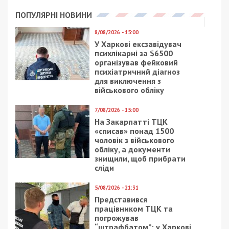
четверо людей. 64-річна поранена – у важкому
стані. Решта лікуватиметься амбулаторно.
Били окупанти й по Грушівській громаді
Криворізького району. Там понівечена заправка.
Нагадаємо, раніше ми повідомляли про те, що
у Павлограді поранено 12 людей через ворожу
атаку по багатоповерхівці.
Facebook
Telegram
Twitter
WhatsApp
Viber
Email
Поділити
Категории:
Суспільство
| Метки:
війна
,
обстріл
Рекламні блоки дають нам змогу
залишатися незалежними ЗМІ, а вам -
отримувати найсвіжіші новини під ними.
Приєднуйтесь також до 49000 в Google News. Слідкуйте
за останніми новинами!