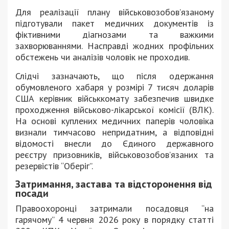
Для реалізації плану військовозобов’язаному
підготували пакет медичних документів із
фіктивними діагнозами та важкими
захворюваннями. Насправді жодних профільних
обстежень чи аналізів чоловік не проходив.
Слідчі зазначають, що після одержання
обумовленого хабаря у розмірі 7 тисяч доларів
США керівник військкомату забезпечив швидке
проходження військово-лікарської комісії (ВЛК).
На основі куплених медичних паперів чоловіка
визнали тимчасово непридатним, а відповідні
відомості внесли до Єдиного державного
реєстру призовників, військовозобов’язаних та
резервістів “Оберіг”.
Затримання, застава та відсторонення від
посади
Правоохоронці затримали посадовця “на
гарячому” 4 червня 2026 року в порядку статті