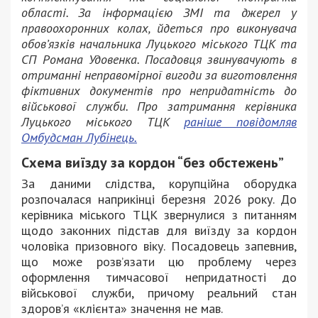
області. За інформацією ЗМІ та джерел у
правоохоронних колах, йдеться про виконувача
обов’язків начальника Луцького міського ТЦК та
СП Романа Удовенка. Посадовця звинувачують в
отриманні неправомірної вигоди за виготовлення
фіктивних документів про непридатність до
військової служби. Про затримання керівника
Луцького міського ТЦК
раніше повідомляв
Омбудсман Лубінець.
Схема виїзду за кордон “без обстежень”
За даними слідства, корупційна оборудка
розпочалася наприкінці березня 2026 року. До
керівника міського ТЦК звернулися з питанням
щодо законних підстав для виїзду за кордон
чоловіка призовного віку. Посадовець запевнив,
що може розв’язати цю проблему через
оформлення тимчасової непридатності до
військової служби, причому реальний стан
здоров’я «клієнта» значення не мав.