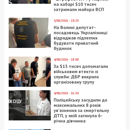
Приєднатися
Читайте також
Предыдущая статья:
Посадовці трьох РТЦК Тернопільщини
фіктивно мобілізували діючих військових
для покращення показників
Следующая статья:
У Харкові викрили групу з 80-річною
ексмедикинею та артисткою оперного
театру, яка штампувала фейкові
інвалідності