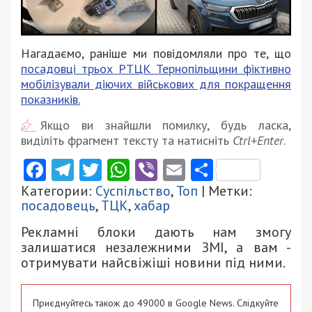
Нагадаємо, раніше ми повідомляли про те, що
посадовці трьох РТЦК Тернопільщини фіктивно
мобілізували діючих військових для покращення
показників.
Якщо ви знайшли помилку, будь ласка,
виділіть фрагмент тексту та натисніть
Ctrl+Enter
.
Facebook
Telegram
Twitter
WhatsApp
Viber
Email
Поділити
Категории:
Суспільство
,
Топ
| Метки:
посадовець
,
ТЦК
,
хабар
Рекламні блоки дають нам змогу
залишатися незалежними ЗМІ, а вам -
отримувати найсвіжіші новини під ними.
Приєднуйтесь також до 49000 в Google News. Слідкуйте