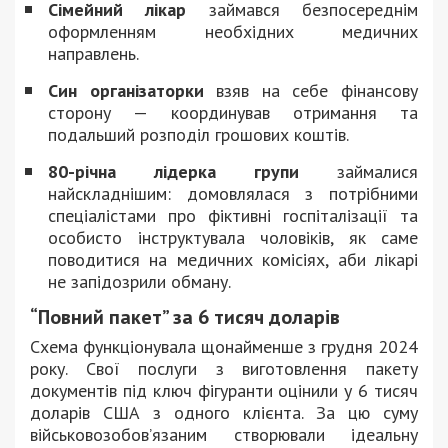
Сімейний лікар
займався безпосереднім
оформленням необхідних медичних
направлень.
Син організаторки
взяв на себе фінансову
сторону — координував отримання та
подальший розподіл грошових коштів.
80-річна лідерка групи
займалися
найскладнішим: домовлялася з потрібними
спеціалістами про фіктивні госпіталізації та
особисто інструктувала чоловіків, як саме
поводитися на медичних комісіях, аби лікарі
не запідозрили обману.
“Повний пакет” за 6 тисяч доларів
Схема функціонувала щонайменше з грудня 2024
року. Свої послуги з виготовлення пакету
документів під ключ фігуранти оцінили у 6 тисяч
доларів США з одного клієнта. За цю суму
військовозобов’язаним створювали ідеальну