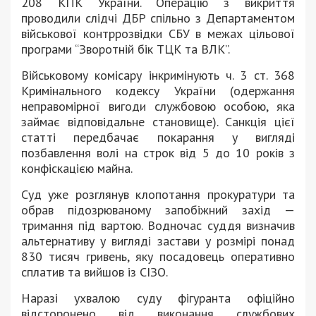
208 КПК України. Операцію з викриття
проводили слідчі ДБР спільно з Департаментом
військової контррозвідки СБУ в межах цільової
програми “Зворотній бік ТЦК та ВЛК”.
Військовому комісару інкримінують ч. 3 ст. 368
Кримінального кодексу України (одержання
неправомірної вигоди службовою особою, яка
займає відповідальне становище). Санкція цієї
статті передбачає покарання у вигляді
позбавлення волі на строк від 5 до 10 років з
конфіскацією майна.
Суд уже розглянув клопотання прокуратури та
обрав підозрюваному запобіжний захід —
тримання під вартою. Водночас суддя визначив
альтернативу у вигляді застави у розмірі понад
830 тисяч гривень, яку посадовець оперативно
сплатив та вийшов із СІЗО.
Наразі ухвалою суду фігуранта офіційно
відсторонено від виконання службових