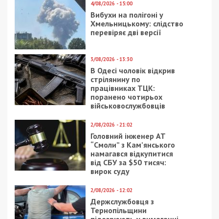
СУСПІЛЬСТВО
7/10/2025 - 12:00
19/01/2021 - 20:00
У Львові росіянин під
В Днепре вынесли
виглядом добровольця
приговор водителю,
вступив до Сил
который сбил
оборони і шпигував для
насмерть известного
фсб
ведущего: фото