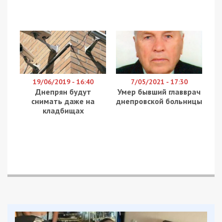
Армія РФ атакувала три райони
Дніпропетровщини безпілотниками та
авіабомбами вдень 11 червня 2026 року. Внаслідок
ударів поранено 12 людей, серед них – дитина.
Про це повідомляє
49000
з посиланням на
Дніпропетровську ОВА.
У Нікопольському районі під ударом були
Нікополь, Марганецька, Червоногригорівська,
Покровська та Мирівська громади. Понівечені
відділення банку, адмінбудівля, заправка,
приватні будинки та автомобілі. Поранень
дістали п’ятеро людей. Це чоловіки 21 і 19 років,
жінки 61 та 57 років, а ще 15-річна дівчина. Усі
лікуватимуться амбулаторно.