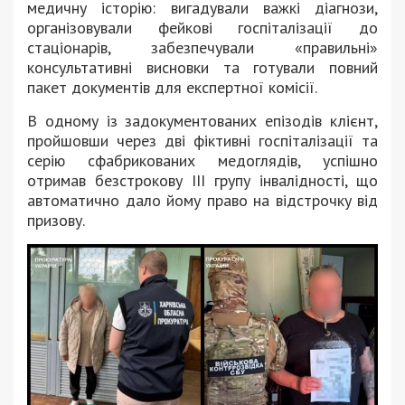
медичну історію: вигадували важкі діагнози,
організовували фейкові госпіталізації до
стаціонарів, забезпечували «правильні»
консультативні висновки та готували повний
пакет документів для експертної комісії.
В одному із задокументованих епізодів клієнт,
пройшовши через дві фіктивні госпіталізації та
серію сфабрикованих медоглядів, успішно
отримав безстрокову ІІІ групу інвалідності, що
автоматично дало йому право на відстрочку від
призову.