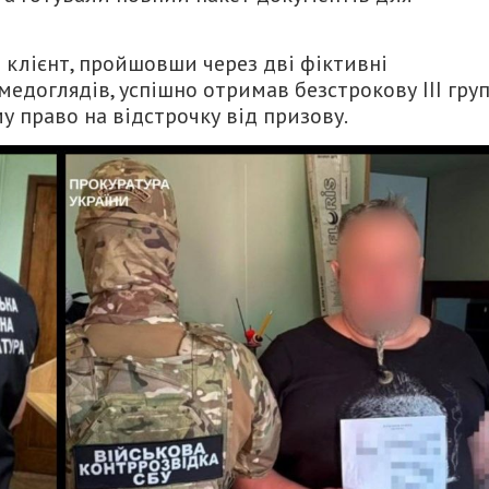
 клієнт, пройшовши через дві фіктивні
медоглядів, успішно отримав безстрокову ІІІ гру
у право на відстрочку від призову.