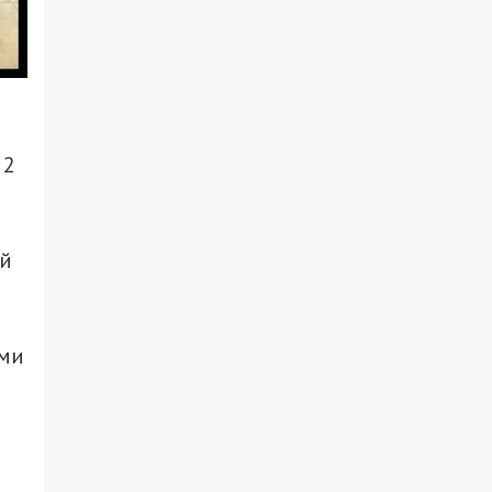
 2
ий
іми