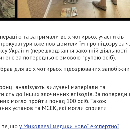
перацію та затримали всіх чотирьох учасників
прокуратури вже повідомили їм про підозру за ч.
дексу України (перешкоджання законній діяльності
инене за попередньою змовою групою осіб).
 обрав для всіх чотирьох підозрюваних запобіжн
ронці аналізують вилучені матеріали та
тність до інших злочинних епізодів. За попередн
них могло пройти понад 100 осіб. Також
них установ та МСЕК, які могли сприяти
 те, що
у Миколаєві медики нової експертної