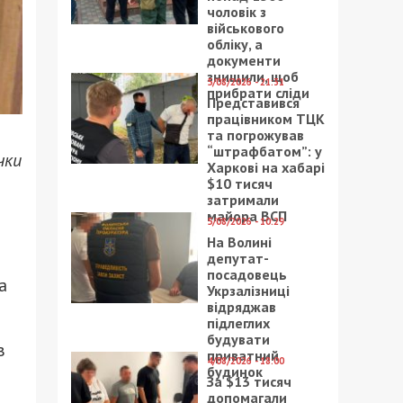
чоловік з
військового
обліку, а
документи
знищили, щоб
5/08/2026 - 21:31
прибрати сліди
Представився
працівником ТЦК
та погрожував
“штрафбатом”: у
чки
Харкові на хабарі
$10 тисяч
затримали
майора ВСП
5/08/2026 - 10:29
На Волині
депутат-
посадовець
а
Укрзалізниці
відряджав
підлеглих
будувати
в
приватний
4/08/2026 - 18:00
будинок
За $13 тисяч
допомагали