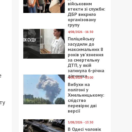
військовим
втекти зі служби:
ДБР викрило
організовану
групу
4/08/2026 - 16:30
Поліцейську
засудили до
максимальних 8
років ув’язнення
за смертельну
ДТП, у якій
загинула 6-річна
е
дівчинка
4/08/2026 - 15:00
Вибухи на
полігоні у
Хмельницькому:
слідство
ту
перевіряє дві
версії
3/08/2026 - 13:30
В Одесі чоловік