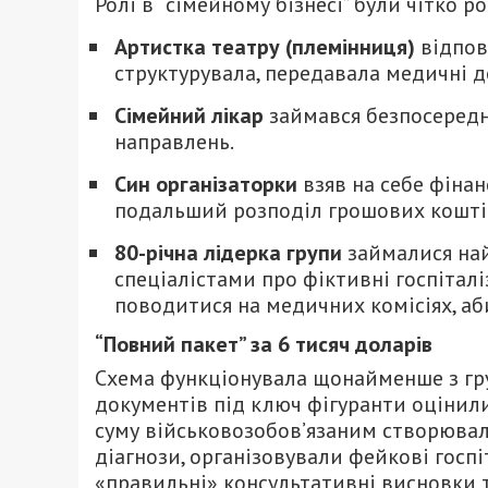
Ролі в “сімейному бізнесі” були чітко р
Артистка театру (племінниця)
відпов
структурувала, передавала медичні д
Сімейний лікар
займався безпосеред
направлень.
Син організаторки
взяв на себе фіна
подальший розподіл грошових кошті
80-річна лідерка групи
займалися на
спеціалістами про фіктивні госпіталіз
поводитися на медичних комісіях, аб
“Повний пакет” за 6 тисяч доларів
Схема функціонувала щонайменше з груд
документів під ключ фігуранти оцінили
суму військовозобов’язаним створювал
діагнози, організовували фейкові госпі
«правильні» консультативні висновки 