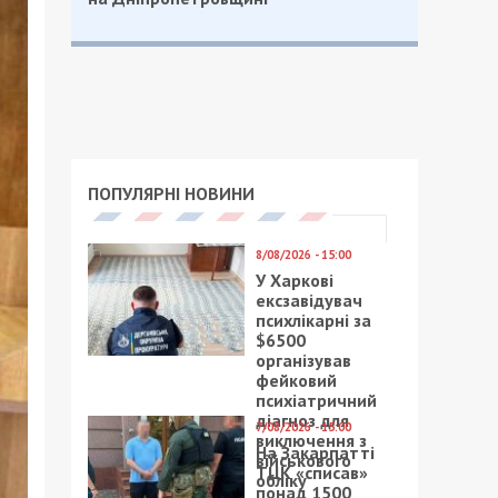
ПОПУЛЯРНІ НОВИНИ
8/08/2026 - 15:00
У Харкові
ексзавідувач
психлікарні за
$6500
організував
фейковий
психіатричний
діагноз для
7/08/2026 - 15:00
виключення з
На Закарпатті
військового
ТЦК «списав»
обліку
понад 1500