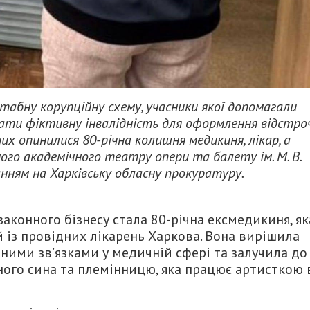
табну корупційну схему, учасники якої допомагали
ати фіктивну інвалідність для оформлення відстро
них опинилися 80-річна колишня медикиня, лікар, а
го академічного театру опери та балету ім. М. В.
нням на Харківську обласну прокуратуру.
законного бізнесу стала 80-річна ексмедикиня, як
й із провідних лікарень Харкова. Вона вирішила
ними зв’язками у медичній сфері та залучила до
сного сина та племінницю, яка працює артисткою 