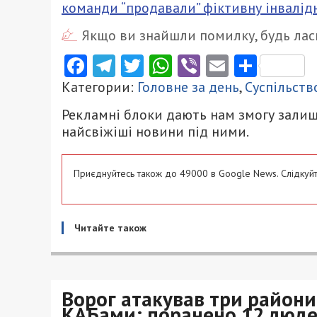
команди “продавали” фіктивну інвалідн
Якщо ви знайшли помилку, будь ласк
Facebook
Telegram
Twitter
WhatsApp
Viber
Email
Поділ
Категории:
Головне за день
,
Суспільств
Рекламні блоки дають нам змогу залиш
найсвіжіші новини під ними.
Приєднуйтесь також до 49000 в Google News. Слідкуйт
Читайте також
Ворог атакував три район
КАБами: поранено 12 людей