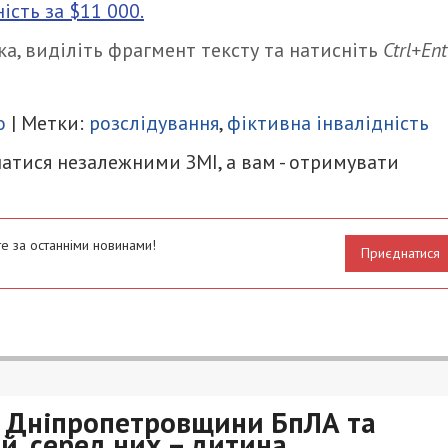
ість за $11 000.
а, виділіть фрагмент тексту та натисніть
Ctrl+Ent
итися
о
| Метки:
розслідування
,
фіктивна інвалідність
атися незалежними ЗМІ, а вам - отримувати
е за останніми новинами!
Приєднатися
и Дніпропетровщини БпЛА та
, серед них – дитина