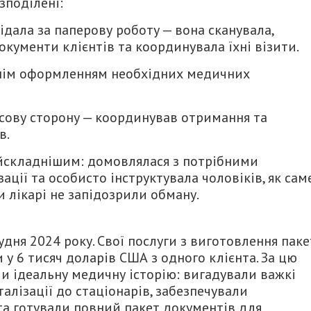
озподілені:
ідала за паперову роботу — вона сканувала,
окументи клієнтів та координувала їхні візити.
нім оформленням необхідних медичних
нсову сторону — координував отримання та
в.
йскладнішим: домовлялася з потрібними
ації та особисто інструктувала чоловіків, як сам
и лікарі не запідозрили обману.
ня 2024 року. Свої послуги з виготовлення паке
 у 6 тисяч доларів США з одного клієнта. За цю
и ідеальну медичну історію: вигадували важкі
талізації до стаціонарів, забезпечували
та готували повний пакет документів для