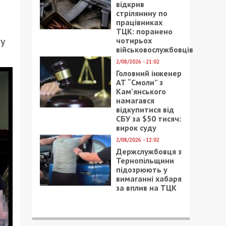
відкрив
стрілянину по
працівниках
ТЦК: поранено
пу
чотирьох
військовослужбовців
2/08/2026 - 21:02
Головний інженер
АТ “Смоли” з
Кам’янського
намагався
відкупитися від
СБУ за $50 тисяч:
вирок суду
2/08/2026 - 12:02
Держслужбовця з
Тернопільщини
підозрюють у
вимаганні хабаря
за вплив на ТЦК