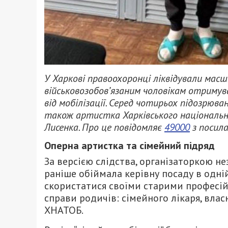
У Харкові правоохоронці ліквідували масш
військовозобов’язаним чоловікам отримув
від мобілізації. Серед чотирьох підозрюва
також артистка Харківського національно
Лисенка. Про це повідомляє
49000
з посила
Оперна артистка та сімейний підряд
За версією слідства, організаторкою не
раніше обіймала керівну посаду в одні
скористатися своїми старими професій
справи родичів: сімейного лікаря, вла
ХНАТОБ.