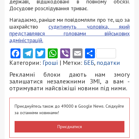
державі, відшкодовані в повному обсязі.
Досудове розслідування триває.
Нагадаємо, раніше ми повідомляли про те, що за
шахрайство
судитимуть чоловіка, який
представлявся головами військових
адміністрацій.
Facebook
Telegram
Twitter
WhatsApp
Viber
Email
Поділити
Категории:
Гроші
| Метки:
БЕБ
,
податки
Рекламні блоки дають нам змогу
залишатися незалежними ЗМІ, а вам -
отримувати найсвіжіші новини під ними.
Приєднуйтесь також до 49000 в Google News. Слідкуйте
за останніми новинами!
Приєднатися