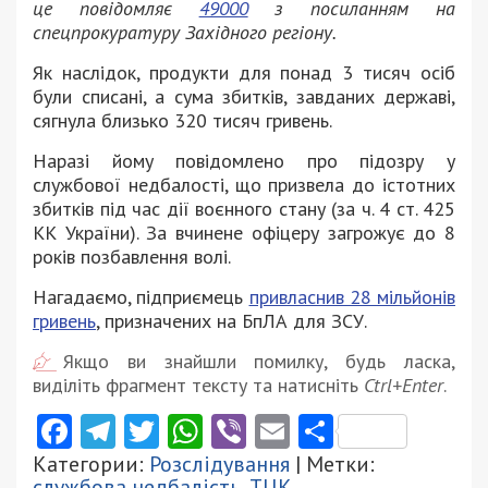
це повідомляє
49000
з посиланням на
спецпрокуратуру Західного регіону.
Як наслідок, продукти для понад 3 тисяч осіб
були списані, а сума збитків, завданих державі,
сягнула близько 320 тисяч гривень.
Наразі йому повідомлено про підозру у
службової недбалості, що призвела до істотних
збитків під час дії воєнного стану (за ч. 4 ст. 425
КК України). За вчинене офіцеру загрожує до 8
років позбавлення волі.
Нагадаємо, підприємець
привласнив 28 мільйонів
гривень
, призначених на БпЛА для ЗСУ.
Якщо ви знайшли помилку, будь ласка,
виділіть фрагмент тексту та натисніть
Ctrl+Enter
.
Facebook
Telegram
Twitter
WhatsApp
Viber
Email
Поділити
Категории:
Розслідування
| Метки:
службова недбалість
,
ТЦК