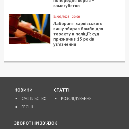
підірвати оборонне
судитимуть банду
підприємство у Львові
“Двадцятівських”: всі
подробиці справи