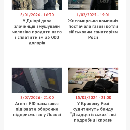
Власників пунктів обміну NaMomente
перевіряються через причетність до
привласнення 30 млн гривень у Дніпрі. Про це
повідомляє
49000
з посиланням на
368.media
.
За даними слідства, у лютому 2022 року
подружжя, прагнучи перевести значну суму
готівки за кордон через складне військово-
політичне становище в Україні, звернулося по
допомогу до знайомого, який перебував у Відні.
Останній, вступивши у змову з зловмисниками,
порадив звернутися до фінансової компанії
NaMomente у Дніпрі. 27 лютого 2022 року
подружжя передало 930 тисяч доларів та 99,6
тис. євро представникам компанії, повіривши
обіцянкам про успішний переказ коштів.