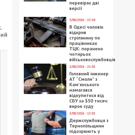
перевіряє дві
версії
3/08/2026 - 13:30
.
В Одесі чоловік
відкрив
ний
стрілянину по
працівниках
ТЦК: поранено
чотирьох
військовослужбовців
2/08/2026 - 21:02
Головний інженер
АТ “Смоли” з
Кам’янського
намагався
відкупитися від
СБУ за $50 тисяч:
вирок суду
2/08/2026 - 12:02
Держслужбовця з
Тернопільщини
підозрюють у