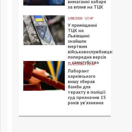
вимаганні хабаря
за вплив на ТЦК
1/08/2026 - 17:47
У приміщенні
ТЦК на
Львівщині
знайшли
мертвим
військовослужбовця:
попередня версія
– самогубство
31/07/2026 - 20:00
Лаборант
харківського
вишу збирав
бомби для
теракту в поліції:
суд призначив 15
років ув’язнення