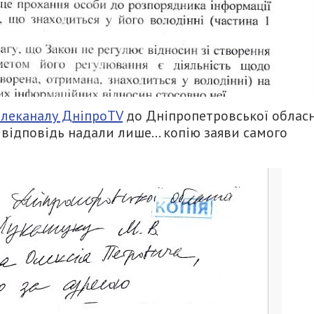
елеканалу ДніпроTV
до Дніпропетровської обласн
у відповідь надали лише… копію заяви самого