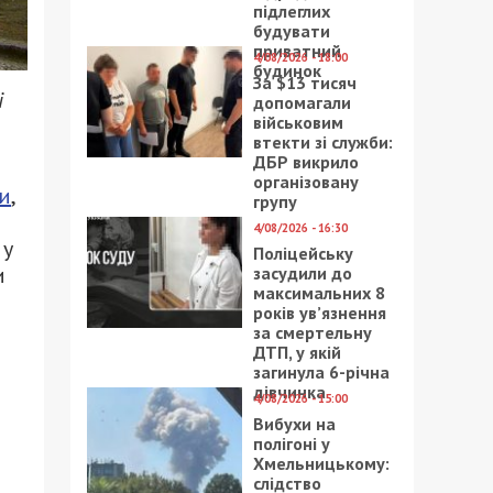
підлеглих
будувати
приватний
4/08/2026 - 18:00
будинок
За $13 тисяч
і
допомагали
військовим
втекти зі служби:
ДБР викрило
організовану
ни
,
групу
4/08/2026 - 16:30
 у
Поліцейську
и
засудили до
максимальних 8
років ув’язнення
за смертельну
ДТП, у якій
загинула 6-річна
дівчинка
4/08/2026 - 15:00
Вибухи на
о
полігоні у
Хмельницькому:
слідство