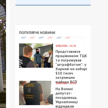
ПОПУЛЯРНІ НОВИНИ
5/08/2026 - 21:31
Представився
працівником ТЦК
та погрожував
“штрафбатом”: у
Харкові на хабарі
$10 тисяч
затримали
майора ВСП
5/08/2026 - 10:29
На Волині
депутат-
посадовець
Укрзалізниці
відряджав