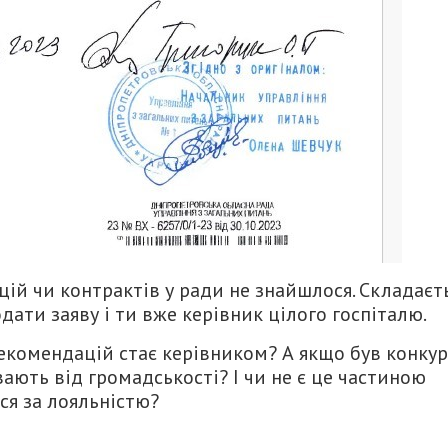
ій чи контрактів у ради не знайшлося. Складаєт
ати заяву і ти вже керівник цілого госпіталю.
екомендацій стає керівником? А якщо був конкур
овають від громадськості? І чи не є це частиною
ся за лояльністю?