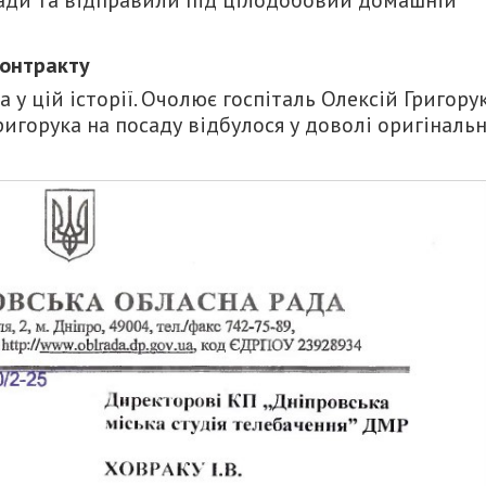
контракту
у цій історії. Очолює госпіталь Олексій Григорук
ригорука на посаду відбулося у доволі оригіналь