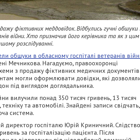
одажу фіктивних меддовідок. Відбулись гучні обшуки 
ів війни. Хто призначив його керівника та як з цим
шому розслідуванні.
ли обшуки в обласному госпіталі ветеранів вій
ені Мечникова. Нагадуємо, правоохоронці
хеми з продажу фіктивних медичних документів
ієнтам могли оформлювати довідки, які дозволял
рдон під виглядом доглядальника.
йни вилучили понад 350 тисяч гривень, 13 тисяч
 техніку та автомобілі. Знайдені записи свідчать,
юча система.
ий директор госпіталю Юрій Криничний. Слідств
ривень за госпіталізацію пацієнта. Після
ади та відправили під цілодобовий домашній