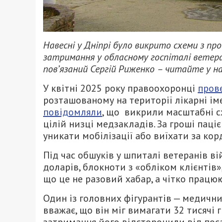
Навесні у Дніпрі було викрито схеми з пр
затримання у обласному госпіталі ветеран
пов’язаний Сергій Риженко – читайте у на
У квітні 2025 року правоохоронці
прове
розташованому на території лікарні ім
повідомляли
, що викрили масштабні с
цілій низці медзакладів. За гроші пац
уникати мобілізації або виїхати за ко
Під час обшуків у шпиталі ветеранів ві
доларів, блокноти з «обліком клієнтів»,
що це не разовий хабар, а чітко працю
Один із головних фігурантів — медичн
вважає, що він міг вимагати 32 тисячі г
затримання його відсторонили від пос