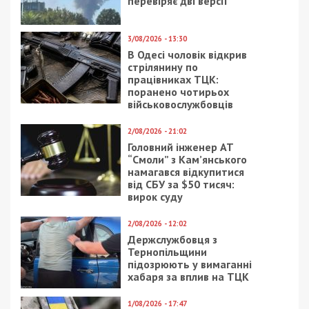
перевіряє дві версії
3/08/2026 - 13:30
В Одесі чоловік відкрив
стрілянину по
працівниках ТЦК:
поранено чотирьох
військовослужбовців
2/08/2026 - 21:02
Головний інженер АТ
“Смоли” з Кам’янського
намагався відкупитися
від СБУ за $50 тисяч:
вирок суду
2/08/2026 - 12:02
Держслужбовця з
Тернопільщини
підозрюють у вимаганні
хабаря за вплив на ТЦК
1/08/2026 - 17:47