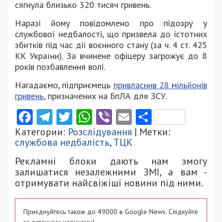
сягнула близько 320 тисяч гривень.
Наразі йому повідомлено про підозру у
службової недбалості, що призвела до істотних
збитків під час дії воєнного стану (за ч. 4 ст. 425
КК України). За вчинене офіцеру загрожує до 8
років позбавлення волі.
Нагадаємо, підприємець
привласнив 28 мільйонів
гривень
, призначених на БпЛА для ЗСУ.
Facebook
Telegram
Twitter
WhatsApp
Viber
Email
Поділити
Категории:
Розслідування
| Метки:
службова недбалість
,
ТЦК
Рекламні блоки дають нам змогу
залишатися незалежними ЗМІ, а вам -
отримувати найсвіжіші новини під ними.
Приєднуйтесь також до 49000 в Google News. Слідкуйте