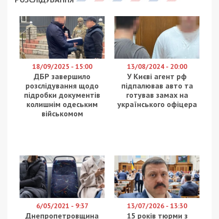
18/09/2025 - 15:00
13/08/2024 - 20:00
ДБР завершило
У Києві агент рф
розслідування щодо
підпалював авто та
підробки документів
готував замах на
колишнім одеським
українського офіцера
військомом
6/05/2021 - 9:37
13/07/2026 - 13:30
Днепропетровщина
15 років тюрми з