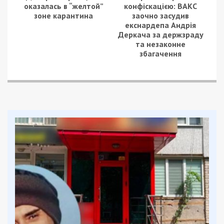
оказалась в “желтой”
конфіскацією: ВАКС
зоне карантина
заочно засудив
екснардепа Андрія
Деркача за держзраду
та незаконне
збагачення