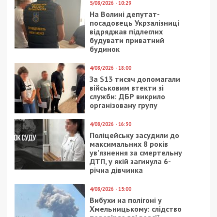
5/08/2026 - 10:29
На Волині депутат-
посадовець Укрзалізниці
відряджав підлеглих
будувати приватний
будинок
4/08/2026 - 18:00
За $13 тисяч допомагали
військовим втекти зі
служби: ДБР викрило
організовану групу
4/08/2026 - 16:30
Поліцейську засудили до
максимальних 8 років
ув’язнення за смертельну
ДТП, у якій загинула 6-
річна дівчинка
4/08/2026 - 15:00
Вибухи на полігоні у
Хмельницькому: слідство