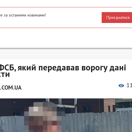
е за останніми новинами!
Приєднатися
ФСБ, який передавав ворогу дані
кти
1
.COM.UA