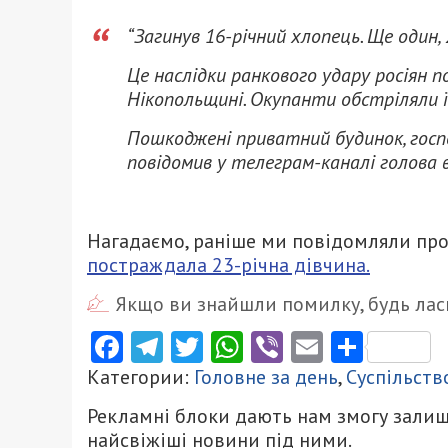
“Загинув 16-річний хлопець. Ще один, 2
Це наслідки ранкового удару росіян п
Нікопольщині. Окупанти обстріляли її
Пошкоджені приватний будинок, господ
повідомив у телеграм-каналі голова в
Нагадаємо, раніше ми повідомляли про
постраждала 23-річна дівчина.
Якщо ви знайшли помилку, будь ласк
Facebook
Telegram
Twitter
WhatsApp
Viber
Email
Поділ
Категории:
Головне за день
,
Суспільств
Рекламні блоки дають нам змогу залиш
найсвіжіші новини під ними.