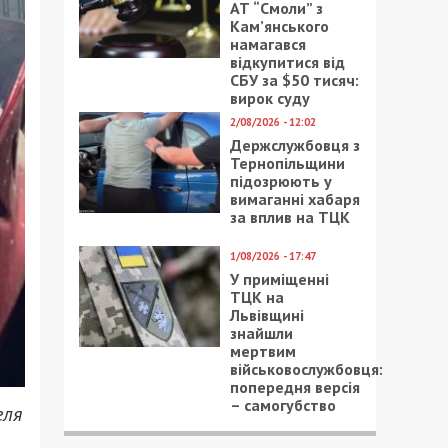
АТ “Смоли” з
Кам’янського
намагався
відкупитися від
СБУ за $50 тисяч:
вирок суду
2/08/2026 - 12:02
Держслужбовця з
Тернопільщини
підозрюють у
вимаганні хабаря
за вплив на ТЦК
1/08/2026 - 17:47
У приміщенні
ТЦК на
Львівщині
знайшли
мертвим
військовослужбовця:
попередня версія
– самогубство
еля