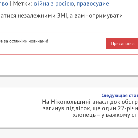
тво
| Метки:
війна з росією
,
правосудие
атися незалежними ЗМІ, а вам - отримувати
е за останніми новинами!
Приєднатися
збили 5 безпілотників, але є
тво
1
.COM.UA