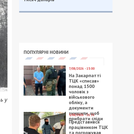
ПОПУЛЯРНІ НОВИНИ
7/08/2026 - 15:00
На Закарпатті
ТЦК «списав»
понад 1500
чоловік з
військового
ь у
обліку, а
документи
знищили, щоб
5/08/2026 - 21:31
прибрати сліди
Представився
працівником ТЦК
та погрожував