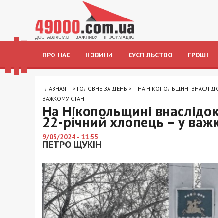
ПРО НАС
НОВИНИ
СУСПІЛЬСТВО
ГРОШІ
ГЛАВНАЯ
>
ГОЛОВНЕ ЗА ДЕНЬ
>
НА НІКОПОЛЬЩИНІ ВНАСЛІДОК
ВАЖКОМУ СТАНІ
На Нікопольщині внаслідок 
22-річний хлопець – у важ
9/03/2024 - 11:55
ПЕТРО ЩУКІН