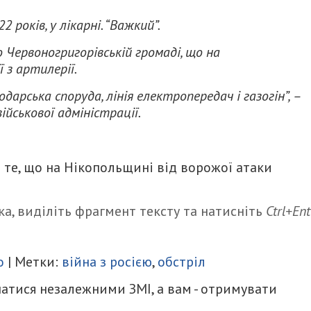
2 років, у лікарні. “Важкий”.
о Червоногригорівській громаді, що на
 з артилерії.
арська споруда, лінія електропередач і газогін”, –
ійськової адміністрації.
 те, що на Нікопольщині від ворожої атаки
а, виділіть фрагмент тексту та натисніть
Ctrl+Ent
итися
о
| Метки:
війна з росією
,
обстріл
атися незалежними ЗМІ, а вам - отримувати