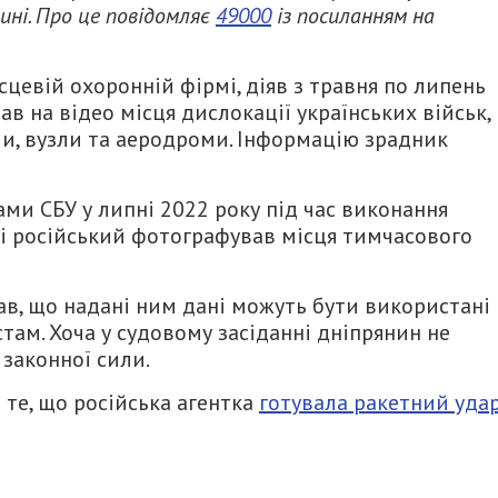
ні. Про це повідомляє
49000
із посиланням на
цевій охоронній фірмі, діяв з травня по липень
ав на відео місця дислокації українських військ,
ли, вузли та аеродроми. Інформацію зрадник
ми СБУ у липні 2022 року під час виконання
ді російський фотографував місця тимчасового
ав, що надані ним дані можуть бути використані
там. Хоча у судовому засіданні дніпрянин не
 законної сили.
те, що російська агентка
готувала ракетний уда
итися