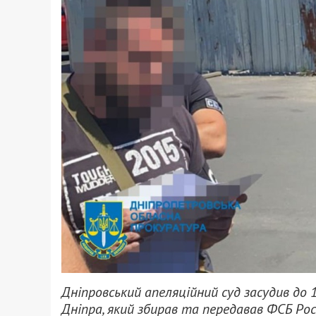
Дніпровський апеляційний суд засудив до 
Дніпра, який збирав та передавав ФСБ Рос