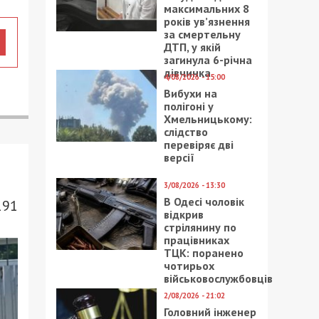
максимальних 8
років ув’язнення
за смертельну
ДТП, у якій
загинула 6-річна
дівчинка
4/08/2026 - 15:00
Вибухи на
полігоні у
Хмельницькому:
слідство
перевіряє дві
версії
3/08/2026 - 13:30
В Одесі чоловік
191
відкрив
стрілянину по
працівниках
ТЦК: поранено
чотирьох
військовослужбовців
2/08/2026 - 21:02
Головний інженер