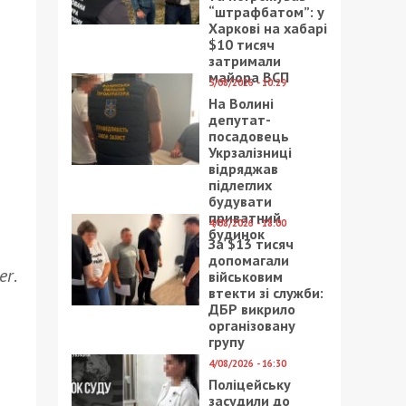
“штрафбатом”: у
Харкові на хабарі
$10 тисяч
затримали
майора ВСП
5/08/2026 - 10:29
На Волині
депутат-
посадовець
Укрзалізниці
відряджав
підлеглих
будувати
приватний
4/08/2026 - 18:00
будинок
За $13 тисяч
допомагали
er
.
військовим
втекти зі служби:
ДБР викрило
організовану
групу
4/08/2026 - 16:30
Поліцейську
засудили до