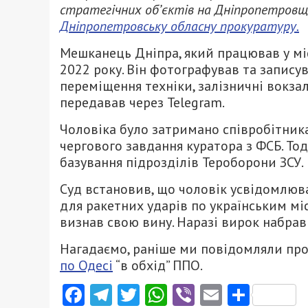
стратегічних об’єктів на Дніпропетровщи
Дніпропетровську обласну прокуратуру.
Мешканець Дніпра, який працював у міс
2022 року. Він фотографував та записув
переміщення техніки, залізничні вокза
передавав через Telegram.
Чоловіка було затримано співробітника
чергового завдання куратора з ФСБ. То
базування підрозділів Тероборони ЗСУ.
Суд встановив, що чоловік усвідомлюв
для ракетних ударів по українським міс
визнав свою вину. Наразі вирок набрав
Нагадаємо, раніше ми повідомляли про 
по Одесі
“в обхід” ППО.
Facebook
Telegram
Twitter
WhatsApp
Viber
Email
Поділ