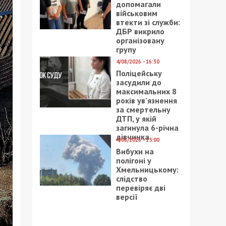
допомагали
військовим
втекти зі служби:
ДБР викрило
організовану
групу
4/08/2026 - 16:30
Поліцейську
засудили до
максимальних 8
років ув’язнення
за смертельну
ДТП, у якій
загинула 6-річна
дівчинка
4/08/2026 - 15:00
Вибухи на
полігоні у
Хмельницькому:
слідство
перевіряє дві
версії