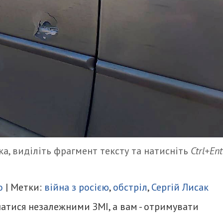
а, виділіть фрагмент тексту та натисніть
Ctrl+Ent
итися
о
| Метки:
війна з росією
,
обстріл
,
Сергій Лисак
атися незалежними ЗМІ, а вам - отримувати