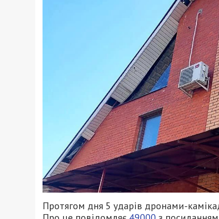
Протягом дня 5 ударів дронами-камікад
Про це повідомляє
49000
з посиланням 