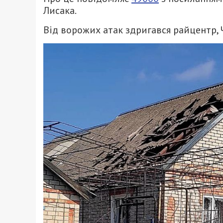
Лисака.
Від ворожих атак здригався райцентр,