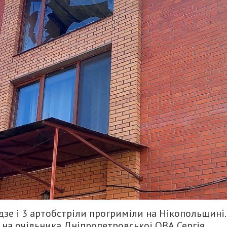
зе і 3 артобстріли прогриміли на Нікопольщині.
на очільника Дніпропетровської ОВА Сергія