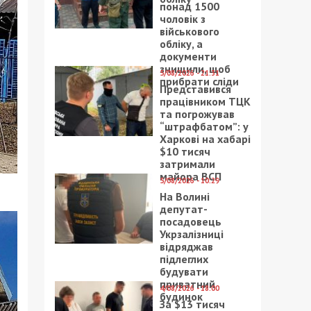
понад 1500
чоловік з
військового
обліку, а
документи
знищили, щоб
5/08/2026 - 21:31
прибрати сліди
Представився
працівником ТЦК
та погрожував
“штрафбатом”: у
Харкові на хабарі
$10 тисяч
затримали
майора ВСП
5/08/2026 - 10:29
На Волині
депутат-
посадовець
Укрзалізниці
відряджав
підлеглих
будувати
приватний
4/08/2026 - 18:00
будинок
За $13 тисяч