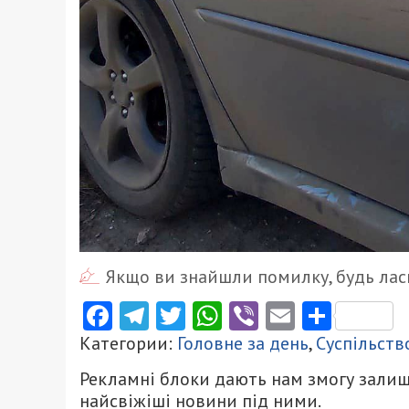
Якщо ви знайшли помилку, будь ласк
Facebook
Telegram
Twitter
WhatsApp
Viber
Email
Поділ
Категории:
Головне за день
,
Суспільств
Рекламні блоки дають нам змогу залиш
найсвіжіші новини під ними.