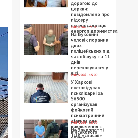
дорогою до
церкви:
повідомлено про
підозру
ексепосадовцю
8/08/2026 - 21:00
енергопідприємства
На Буковині
чоловік поранив
двох
поліцейських під
час обшуку та 11
днів
переховувався у
лісі
8/08/2026 - 15:00
У Харкові
ексзавідувач
психлікарні за
$6500
організував
фейковий
психіатричний
діагноз для
7/08/2026 - 15:00
виключення з
На Закарпатті
військового
ТЦК «списав»
обліку