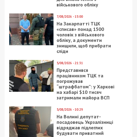
18/12/2020 - 9:50
7/08/2018 - 15:35
Коронавирус в
Раненого
Украине:
полицейского из полка
выздоровевших
“Днепр-1” снайпер
больше, чем
пытался добить
заболевших
выстрелом в спину