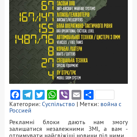
Facebook
Telegram
Twitter
WhatsApp
Viber
Email
Поділити
Категории:
Суспільство
| Метки:
война с
Россией
Рекламні блоки дають нам змогу
залишатися незалежними ЗМІ, а вам -
отримувати найсвіжіші новини під ними.