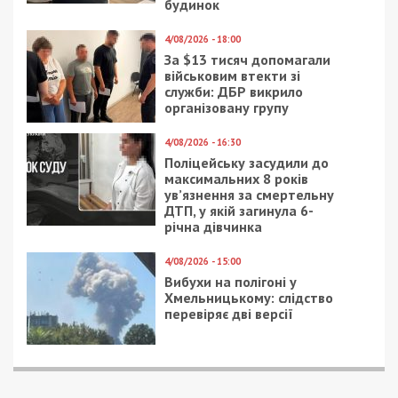
9/08/2026 - 11:57
Справа “ПриватБанку”: Ігоря Коломойського та його
спільників судитимуть за заволодіння 9,2 млрд грн
ПОПУЛЯРНІ НОВИНИ