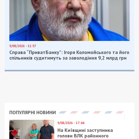
Рекламні блоки дають нам змогу
залишатися незалежними ЗМІ, а вам -
отримувати найсвіжіші новини під ними.
Приєднуйтесь також до 49000 в Google News. Слідкуйте
за останніми новинами!
Приєднатися
Читайте також
Предыдущая статья:
Для въезда в страны ЕС снова требуют
загранпаспорт
Следующая статья: