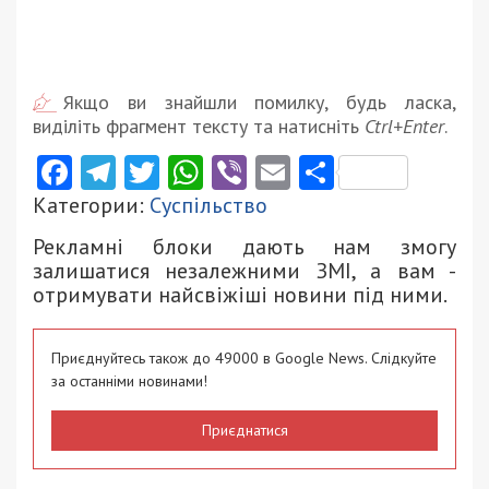
Якщо ви знайшли помилку, будь ласка,
виділіть фрагмент тексту та натисніть
Ctrl+Enter
.
Facebook
Telegram
Twitter
WhatsApp
Viber
Email
Поділити
Категории:
Суспільство
Рекламні блоки дають нам змогу
залишатися незалежними ЗМІ, а вам -
отримувати найсвіжіші новини під ними.
Приєднуйтесь також до 49000 в Google News. Слідкуйте
за останніми новинами!
Приєднатися