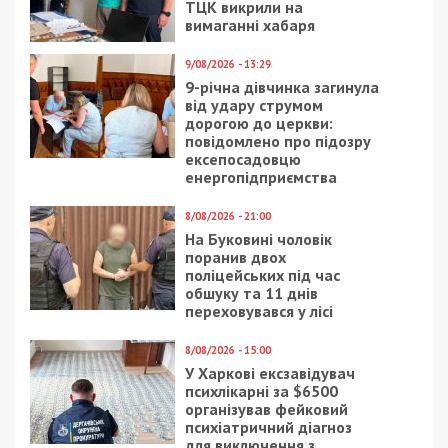
Россия завершает создание
наступательной группировки на востоке –
Генштаб
СУСПІЛЬСТВО
7/10/2024 - 15:01
28/07/2020 - 11:54
Суд арештував
В Музей истории
керівницю
Днепра принесли
Хмельницького
пивную бутылку
обласного центру
екатеринославских
МСЕК
времен