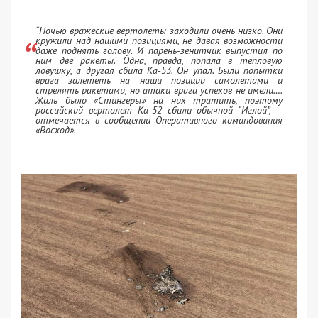
“Ночью вражеские вертолеты заходили очень низко. Они
кружили над нашими позициями, не давая возможности
даже поднять голову. И парень-зенитчик выпустил по
ним две ракеты. Одна, правда, попала в тепловую
ловушку, а другая сбила Ка-53. Он упал. Были попытки
врага залететь на наши позиции самолетами и
стрелять ракетами, но атаки врага успехов не имели….
Жаль было «Стингеры» на них тратить, поэтому
российский вертолет Ка-52 сбили обычной “Иглой”, –
отмечается в сообщении Оперативного командования
«Восход».