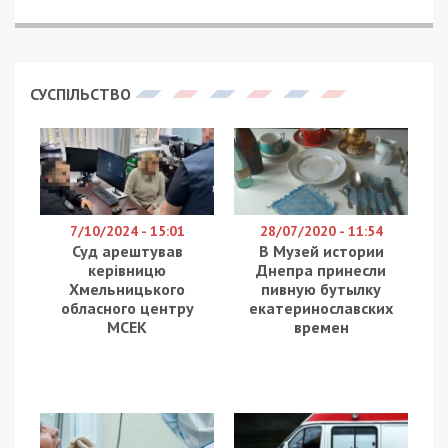
У 10-летней Иванки из Тростянца Сумской
области россияне отобрали телефон, однако
защитники Украины нашли его и вернули хозяйке.
Об этом сообщается на странице 93-й бригады
“Холодный Яр” в
Facebook
.
– 15 марта мы выехали по всей семье
эвакуационным коридором из Тростянца, в то
время оккупированного, вспоминает Елена, мама
Иванки. – Стояли в колонне, на своей машине
«шестерочке», были испуганы, потому что за
город шли бои. Когда стояли в эвакуационной
колонне, подошли военные России и сказали
отдать все телефоны. Я ответила, что у нас они
все разряжены. До этого мы удалили с
телефонов все мессенджеры, чтобы не давать
врагу любую информацию. Когда выезжали из
города, на блокпоста русские военные ходили с
картонной коробкой и отбирали телефоны у
всех, кто ехал из города, угрожая расстрелом.