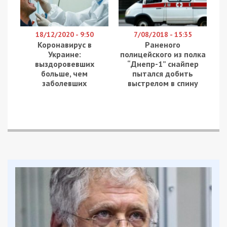
Они кричали и запугивали нас. Говорили, что мы
их снимаем. Прошло около трех дней, на мой
номер позвонили ребята и спросили: это вы
мамочка? Я ответила – да. Дмитрий из 93-й
бригады рассказал, что они у пленного
российского военного нашли телефон.
В списке контактов в телефоне были номера,
подписанные «папа» и «мамочка». Холодноярцы
начали звонить по ним – таки и выяснили, что
телефон принадлежит Иванке. И хотя ее
родители предложили воинам оставить телефон
у себя, они все же отправили его Иванке по
почте. Девочка очень рада этому и от всей души
благодарит холодноярцев.
Facebook
Telegram
Twitter
WhatsApp
Viber
Email
Поділити
Категории:
Суспільство
| Метки:
война с
Россией
,
телефон