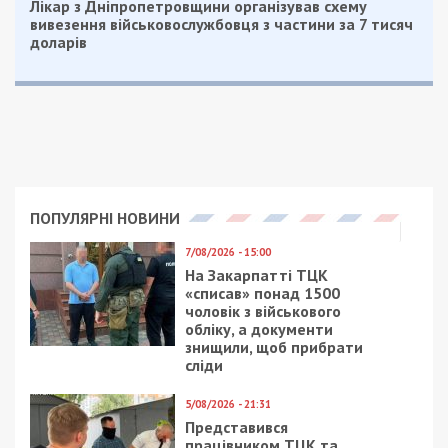
обстріл
Рекламні блоки дають нам змогу
залишатися незалежними ЗМІ, а вам -
отримувати найсвіжіші новини під ними.
Приєднуйтесь також до 49000 в Google News. Слідкуйте
за останніми новинами!
Приєднатися
Читайте також
Предыдущая статья:
Суд визнав необґрунтованими активи на
майже 3 млн грн колишнього начальника
Кременчуцького ТЦК