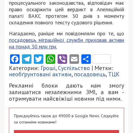
процесуального законодавства, відповідач має
право оскаржити цей вердикт в Апеляційній
палаті ВАКС протягом 30 днів з моменту
складення повного тексту судового рішення.
Нагадаємо, раніше ми повідомляли про те, що
посадовець міграційної служби приховав активи
на понад 30 млн грн.
Facebook
Telegram
Twitter
WhatsApp
Viber
Email
Поділити
Категории:
Гроші
,
Суспільство
| Метки:
необґрунтовані активи
,
посадовець
,
ТЦК
Рекламні блоки дають нам змогу
залишатися незалежними ЗМІ, а вам -
отримувати найсвіжіші новини під ними.
Приєднуйтесь також до 49000 в Google News. Слідкуйте
за останніми новинами!