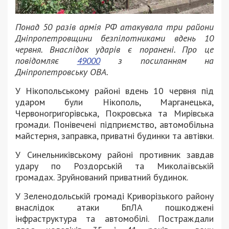
Понад 50 разів армія РФ атакувала три райони
Дніпропетровщини безпілотниками вдень 10
червня. Внаслідок ударів є поранені. Про це
повідомляє
49000
з посиланням на
Дніпропетровську ОВА.
У Нікопольському районі вдень 10 червня під
ударом були Нікополь, Марганецька,
Червоногригорівська, Покровська та Мирівська
громади. Понівечені підприємство, автомобільна
майстерня, заправка, приватні будинки та автівки.
У Синельниківському районі противник завдав
удару по Роздорській та Миколаївській
громадах. Зруйнований приватний будинок.
У Зеленодольській громаді Криворізького району
внаслідок атаки БпЛА пошкоджені
інфраструктура та автомобілі. Постраждали