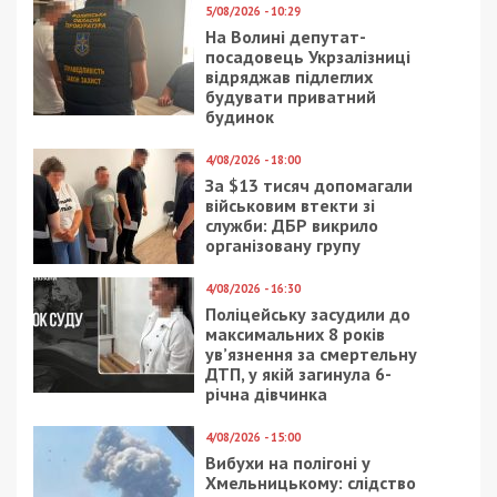
5/08/2026 - 10:29
На Волині депутат-
посадовець Укрзалізниці
відряджав підлеглих
будувати приватний
будинок
4/08/2026 - 18:00
За $13 тисяч допомагали
військовим втекти зі
служби: ДБР викрило
організовану групу
4/08/2026 - 16:30
Поліцейську засудили до
максимальних 8 років
ув’язнення за смертельну
ДТП, у якій загинула 6-
річна дівчинка
4/08/2026 - 15:00
Вибухи на полігоні у
Хмельницькому: слідство