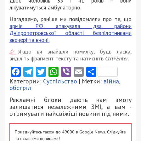
двоє чоловіків 35 і 41 років – вони
лікуватимуться амбулаторно.
Нагадаємо, раніше ми повідомляли про те, що
армія РФ атакувала два райони
Дніпропетровської області безпілотниками
ввечері та вночі.
Якщо ви знайшли помилку, будь ласка,
виділіть фрагмент тексту та натисніть
Ctrl+Enter
.
Facebook
Telegram
Twitter
WhatsApp
Viber
Email
Поділити
Категории:
Суспільство
| Метки:
війна
,
обстріл
Рекламні блоки дають нам змогу
залишатися незалежними ЗМІ, а вам -
отримувати найсвіжіші новини під ними.
Приєднуйтесь також до 49000 в Google News. Слідкуйте
за останніми новинами!