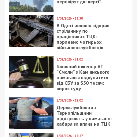
перевіряє дві версії
3/08/2026 - 13:30
В Одесі чоловік відкрив
стрілянину по
працівниках ТЦК:
поранено чотирьох
військовослужбовців
2/08/2026 - 21:02
Головний інженер АТ
“Смоли” з Кам’янського
намагався відкупитися
від СБУ за $50 тисяч:
вирок суду
2/08/2026 - 12:02
Держслужбовця з
Тернопільщини
підозрюють у вимаганні
хабаря за вплив на ТЦК
1/08/2026 - 17:47