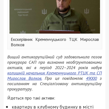
Екскерівник Кременчуцького ТЦК Мирослав
Волков
Вищий антикорупційний суд задовольнила позов
прокурора САП про визнання необґрунтованими
активів, які в період 2022–2024 років набув
колишній начальник Кременчуцького РТЦК та СП
Мирослав Волков.
Про це повідомляє
49000
з
посиланням на Спеціалізовану антикорупційну
прокуратуру.
Йдеться про такі активи:
квартиру в клубному будинку в місті