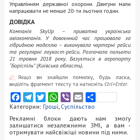
Управлінням державної охорони. Двигуни мали
напрацювати не менше 20-ти льотних годин.
ДОВІДКА
Компанія SkyUp – приватна українська
авіакомпанія. У довоєнний час працювала за
гібридною моделлю – виконувала чартерні рейси
та регулярні лоукост-рейси. Розпочала польоти
21 травня 2018 року.
Базується в аеропорту
“Боріспіль” (Київська область).
Якщо ви знайшли помилку, будь ласка,
виділіть фрагмент тексту та натисніть
Ctrl+Enter
.
Facebook
Telegram
Twitter
WhatsApp
Viber
Email
Поділити
Категории:
Гроші
,
Суспільство
Рекламні блоки дають нам змогу
залишатися незалежними ЗМІ, а вам -
отримувати найсвіжіші новини під ними.