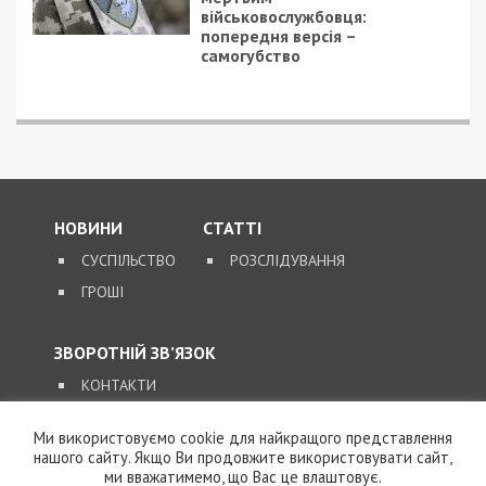
чоловік з військового
обліку, а документи
знищили, щоб прибрати
сліди
5/08/2026 - 21:31
Представився
працівником ТЦК та
погрожував
“штрафбатом”: у Харкові
на хабарі $10 тисяч
затримали майора ВСП
5/08/2026 - 10:29
На Волині депутат-
посадовець Укрзалізниці
відряджав підлеглих
будувати приватний
будинок
4/08/2026 - 18:00
Ми використовуємо cookie для найкращого представлення
За $13 тисяч допомагали
нашого сайту. Якщо Ви продовжите використовувати сайт,
військовим втекти зі
ми вважатимемо, що Вас це влаштовує.
служби: ДБР викрило