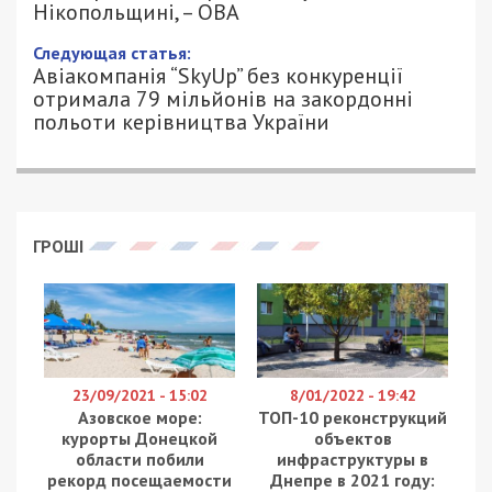
5/02/2024 - 8:30
ПЕТРО ЩУКІН - СПЕЦИАЛЬНО ДЛЯ
802
49000.COM.UA
Вночі 5 лютого 2024 року російські окупанти в
черговий раз обстріляли Нікопольський район
Дніпропетровської області. В інших районах
регіону ніч минула без ворожих обстрілів. Про це
повідомляє
49000
із посиланням на очільника
Дніпропетровської ОВА Сергія Лисака.