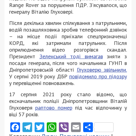
Range Rover за порушення ПДР. З’ясувалося, що
генералу Віталію Глуховері.
Після декілька хвилин спілкування з патрульними,
водій позашляховика зробив телефонний дзвінок
– на місце події приїхали спецпризначенці
КОРД, які затримали патрульних. Після
оприлюднення відео розгорівся скандал.
Президент
Зеленський тоді вимагав
зняти з
посади генерала, після чого начальника ГУНП в
Дніпропетровській області
Глуховерю звільнили.
У серпні 2019 року ДБР
повідомило про підозру
у перевіщенні повноважень.
17 серпня 2021 року стало відомо, що
ексначальник поліції Дніпропетровщини Віталій
Глуховеря
раптово помер
під час відпочинку у
віці 57 років.
Facebook
Telegram
Twitter
WhatsApp
Viber
Email
Поділити