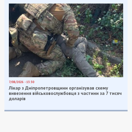
Приєднуйтесь також до 49000 в Google News. Слідкуйте
за останніми новинами!
Приєднатися
Читайте також
Предыдущая статья:
КМДА на 6 млн грн планує закупити
запчастини до своїх іномарок
Следующая статья:
У Дніпрі суд виправдав посмертно
скандального ексначальника поліції
області Віталія Глуховерю