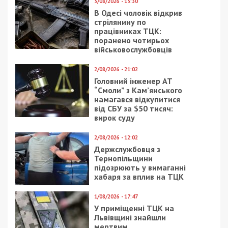
7/08/2026 - 13:30
Лікар з Дніпропетровщини організував схему
вивезення військовослужбовця з частини за 7 тисяч
доларів
ПОПУЛЯРНІ НОВИНИ
7/08/2026 - 15:00
На Закарпатті ТЦК
«списав» понад 1500