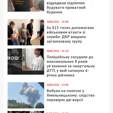
1/08/2018 - 12:51
30/09/2020 - 14:08
В днепровском офисе
В Раде коронавирусом
погибает
заразились 10
краснокнижная сова:
нардепов и
видео
сотрудников