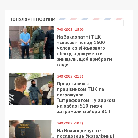
ГРОШІ
23/09/2021 - 15:02
8/01/2022 - 19:42
Азовское море:
ТОП-10 реконструкций
курорты Донецкой
объектов
области побили
инфраструктуры в
рекорд посещаемости
Днепре в 2021 году:
фото