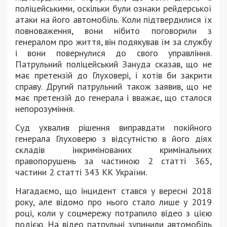
поліцейськими, оскільки були ознаки рейдерської
атаки на його автомобіль. Коли підтвердилися їх
повноваження, вони нібито поговорили з
генералом про життя, він подякував їм за службу
і вони повернулися до свого управління.
Патрульний поліцейський Зануда сказав, що не
має претензій до Глуховері, і хотів би закрити
справу. Другий патрульний також заявив, що не
має претензій до генерала і вважає, що сталося
непорозуміння.
Суд ухвалив рішення виправдати покійного
генерала Глуховерю з відсутністю в його діях
складів інкримінованих кримінальних
правопорушень за частиною 2 статті 365,
частини 2 статті 343 КК України.
Нагадаємо, що інцидент стався у вересні 2018
року, але відомо про нього стало лише у 2019
році, коли у соцмережу потрапило відео з цією
подією. На відео патрульні зупинили автомобіль