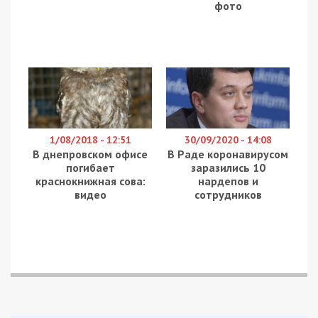
“Вночі російська армія знову цілила по Нікопольщині.
До Марганецької громади прилетіло з півдесятка
артснарядів. На щастя, ніхто не постраждав.
На інших же територіях Дніпропетровщини було тихо.
Минулося без обстрілів”, – повідомив у телеграм-каналі
голова війсткової адміністрації.
Нагадаємо, раніше ми повідомляли про те, що
Нікополь двічі за день
обстріляли окупанти.
Facebook
Telegram
Twitter
WhatsApp
Viber
Email
Поділити
Категории:
Суспільство
| Метки:
війна з
росією
,
обстріл
Рекламні блоки дають нам змогу
залишатися незалежними ЗМІ, а вам -
отримувати найсвіжіші новини під ними.