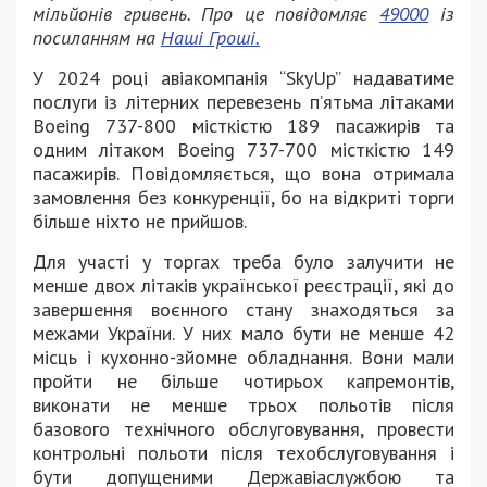
мільйонів гривень. Про це повідомляє
49000
із
посиланням на
Наші Гроші.
У 2024 році авіакомпанія “SkyUp” надаватиме
послуги із літерних перевезень п’ятьма літаками
Boeing 737-800 місткістю 189 пасажирів та
одним літаком Boeing 737-700 місткістю 149
пасажирів. Повідомляється, що вона отримала
замовлення без конкуренції, бо на відкриті торги
більше ніхто не прийшов.
Для участі у торгах треба було залучити не
менше двох літаків української реєстрації, які до
завершення воєнного стану знаходяться за
межами України. У них мало бути не менше 42
місць і кухонно-зйомне обладнання. Вони мали
пройти не більше чотирьох капремонтів,
виконати не менше трьох польотів після
базового технічного обслуговування, провести
контрольні польоти після техобслуговування і
бути допущеними Державіаслужбою та