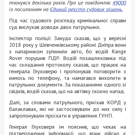
тягнувся декілька років. Про це повідомляє
49000
із посиланням на
Єдиний реєстр судових рішень.
Під час судового розгляду кримінальної справи
суд вислухав доводи двох патрульних.
Інспектор поліції Зануда сказав, що у вересні
2018 року у Шевченківському районі Дніпра вони
з напарником зупинили авто, бо водій Range
Rover порушив ПДР. Водій позашляховика під
час складання протоколу сказав, що працює на
генерала Глуховерю і пропонував поговорити з
кимось по телефону, та намагався вихопити в
патрульних документи. За показаннями одного зі
свідків, водій сказав, що на автівку скоєно напад.
Далі, за словами патрульного, приїхав КОРД у
балаклавах, які не застосовували до них силу і
запропонували проїхати в управління ГУНП.
Генерал Глуховеря їм пояснив, що чекає на
підтвердження інформації, що вони дійсно є