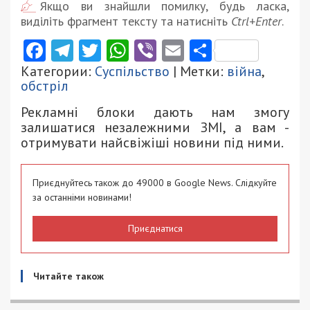
Якщо ви знайшли помилку, будь ласка,
виділіть фрагмент тексту та натисніть
Ctrl+Enter
.
Facebook
Telegram
Twitter
WhatsApp
Viber
Email
Поділити
Категории:
Суспільство
| Метки:
війна
,
обстріл
Рекламні блоки дають нам змогу
залишатися незалежними ЗМІ, а вам -
отримувати найсвіжіші новини під ними.
Приєднуйтесь також до 49000 в Google News. Слідкуйте
за останніми новинами!
Приєднатися
Читайте також