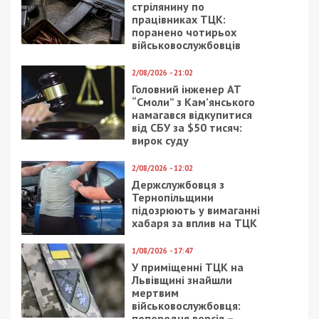
стрілянину по
працівниках ТЦК:
поранено чотирьох
військовослужбовців
2/08/2026 - 21:02
Головний інженер АТ
“Смоли” з Кам’янського
намагався відкупитися
від СБУ за $50 тисяч:
вирок суду
2/08/2026 - 12:02
Держслужбовця з
Тернопільщини
підозрюють у вимаганні
хабаря за вплив на ТЦК
1/08/2026 - 17:47
У приміщенні ТЦК на
Львівщині знайшли
мертвим
військовослужбовця:
попередня версія –