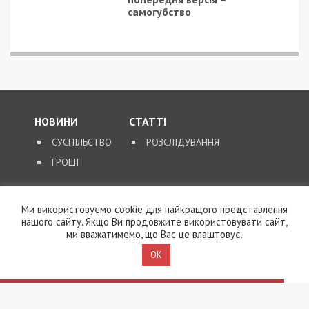
самогубство
НОВИНИ
СТАТТІ
СУСПІЛЬСТВО
РОЗСЛІДУВАННЯ
ГРОШІ
ЗВОРОТНІЙ ЗВ’ЯЗОК
Ми використовуємо cookie для найкращого представлення
нашого сайту. Якщо Ви продовжите використовувати сайт,
КОНТАКТИ
ми вважатимемо, що Вас це влаштовує.
OK
SUPPORT@49000.COM.UA
© 2026, ВСІ ПРАВА ЗАХИЩЕНІ
49000.COM.UA