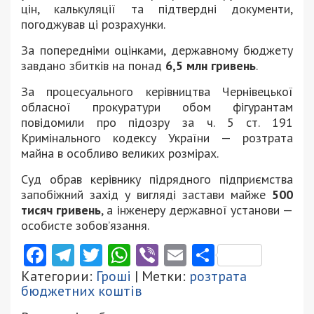
цін, калькуляції та підтвердні документи,
погоджував ці розрахунки.
За попередніми оцінками, державному бюджету
завдано збитків на понад
6,5 млн гривень
.
За процесуального керівництва Чернівецької
обласної прокуратури обом фігурантам
повідомили про підозру за ч. 5 ст. 191
Кримінального кодексу України — розтрата
майна в особливо великих розмірах.
Суд обрав керівнику підрядного підприємства
запобіжний захід у вигляді застави майже
500
тисяч гривень
, а інженеру державної установи —
особисте зобов’язання.
Facebook
Telegram
Twitter
WhatsApp
Viber
Email
Поділити
Категории:
Гроші
| Метки:
розтрата
бюджетних коштів