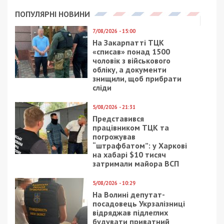
ПОПУЛЯРНІ НОВИНИ
7/08/2026 - 15:00
На Закарпатті ТЦК
«списав» понад 1500
чоловік з військового
обліку, а документи
знищили, щоб прибрати
сліди
5/08/2026 - 21:31
Представився
працівником ТЦК та
погрожував
“штрафбатом”: у Харкові
на хабарі $10 тисяч
затримали майора ВСП
5/08/2026 - 10:29
На Волині депутат-
посадовець Укрзалізниці
відряджав підлеглих
будувати приватний