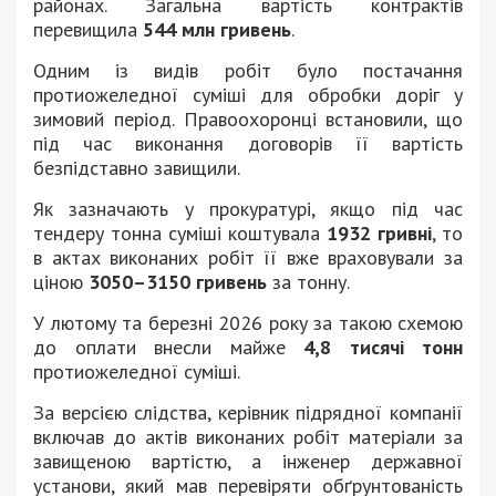
районах. Загальна вартість контрактів
перевищила
544 млн гривень
.
Одним із видів робіт було постачання
протиожеледної суміші для обробки доріг у
зимовий період. Правоохоронці встановили, що
під час виконання договорів її вартість
безпідставно завищили.
Як зазначають у прокуратурі, якщо під час
тендеру тонна суміші коштувала
1932 гривні
, то
в актах виконаних робіт її вже враховували за
ціною
3050–3150 гривень
за тонну.
У лютому та березні 2026 року за такою схемою
до оплати внесли майже
4,8 тисячі тонн
протиожеледної суміші.
За версією слідства, керівник підрядної компанії
включав до актів виконаних робіт матеріали за
завищеною вартістю, а інженер державної
установи, який мав перевіряти обґрунтованість