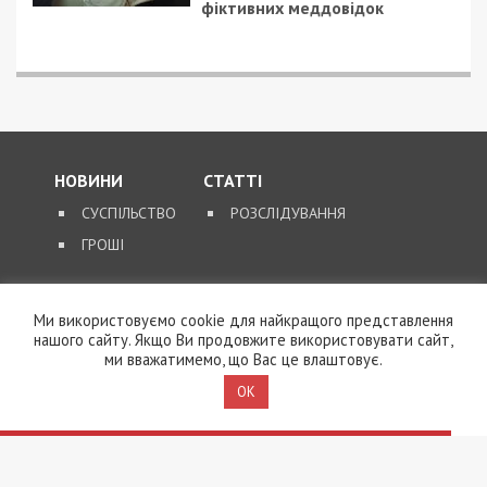
фіктивних меддовідок
НОВИНИ
СТАТТІ
СУСПІЛЬСТВО
РОЗСЛІДУВАННЯ
ГРОШІ
ЗВОРОТНІЙ ЗВ’ЯЗОК
Ми використовуємо cookie для найкращого представлення
КОНТАКТИ
нашого сайту. Якщо Ви продовжите використовувати сайт,
ми вважатимемо, що Вас це влаштовує.
OK
SUPPORT@49000.COM.UA
© 2026, ВСІ ПРАВА ЗАХИЩЕНІ
49000.COM.UA