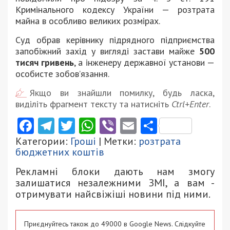
Кримінального кодексу України — розтрата
майна в особливо великих розмірах.
Суд обрав керівнику підрядного підприємства
запобіжний захід у вигляді застави майже
500
тисяч гривень
, а інженеру державної установи —
особисте зобов’язання.
Якщо ви знайшли помилку, будь ласка,
виділіть фрагмент тексту та натисніть
Ctrl+Enter
.
Facebook
Telegram
Twitter
WhatsApp
Viber
Email
Поділити
Категории:
Гроші
| Метки:
розтрата
бюджетних коштів
Рекламні блоки дають нам змогу
залишатися незалежними ЗМІ, а вам -
отримувати найсвіжіші новини під ними.
Приєднуйтесь також до 49000 в Google News. Слідкуйте