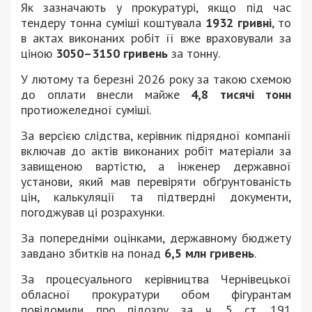
Як зазначають у прокуратурі, якщо під час
тендеру тонна суміші коштувала
1932 гривні
, то
в актах виконаних робіт її вже враховували за
ціною
3050–3150 гривень
за тонну.
У лютому та березні 2026 року за такою схемою
до оплати внесли майже
4,8 тисячі тонн
протиожеледної суміші.
За версією слідства, керівник підрядної компанії
включав до актів виконаних робіт матеріали за
завищеною вартістю, а інженер державної
установи, який мав перевіряти обґрунтованість
цін, калькуляції та підтвердні документи,
погоджував ці розрахунки.
За попередніми оцінками, державному бюджету
завдано збитків на понад
6,5 млн гривень
.
За процесуального керівництва Чернівецької
обласної прокуратури обом фігурантам
повідомили про підозру за ч. 5 ст. 191