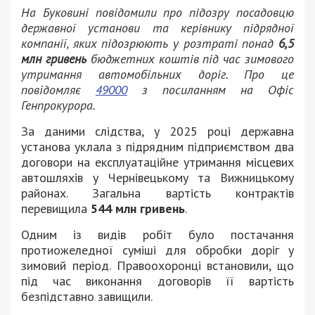
На Буковині повідомили про підозру посадовцю
державної установи та керівнику підрядної
компанії, яких підозрюють у розтраті понад
6,5
млн гривень
бюджетних коштів під час зимового
утримання автомобільних доріг. Про це
повідомляє
49000
з посиланням на Офіс
Генпрокурора.
За даними слідства, у 2025 році державна
установа уклала з підрядним підприємством два
договори на експлуатаційне утримання місцевих
автошляхів у Чернівецькому та Вижницькому
районах. Загальна вартість контрактів
перевищила
544 млн гривень
.
Одним із видів робіт було постачання
протиожеледної суміші для обробки доріг у
зимовий період. Правоохоронці встановили, що
під час виконання договорів її вартість
безпідставно завищили.