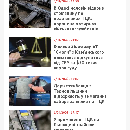
3/08/2026 - 13:30
В Одесі чоловік відкрив
стрілянину по
працівниках ТЦК:
поранено чотирьох
військовослужбовців
2/08/2026 - 21:02
Головний інженер АТ
“Смоли” з Кам’янського
намагався відкупитися
від СБУ за $50 тисяч:
вирок суду
2/08/2026 - 12:02
Держслужбовця з
Тернопільщини
підозрюють у вимаганні
хабаря за вплив на ТЦК
1/08/2026 - 17:47
У приміщенні ТЦК на
Львівщині знайшли
мертвим