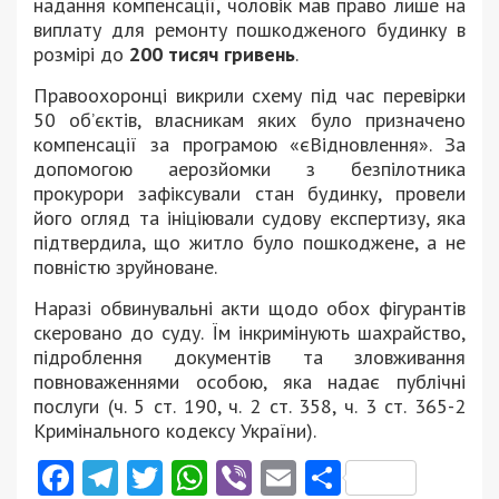
надання компенсації, чоловік мав право лише на
виплату для ремонту пошкодженого будинку в
розмірі до
200 тисяч гривень
.
Правоохоронці викрили схему під час перевірки
50 об’єктів, власникам яких було призначено
компенсації за програмою «єВідновлення». За
допомогою аерозйомки з безпілотника
прокурори зафіксували стан будинку, провели
його огляд та ініціювали судову експертизу, яка
підтвердила, що житло було пошкоджене, а не
повністю зруйноване.
Наразі обвинувальні акти щодо обох фігурантів
скеровано до суду. Їм інкримінують шахрайство,
підроблення документів та зловживання
повноваженнями особою, яка надає публічні
послуги (ч. 5 ст. 190, ч. 2 ст. 358, ч. 3 ст. 365-2
Кримінального кодексу України).
Facebook
Telegram
Twitter
WhatsApp
Viber
Email
Поділити