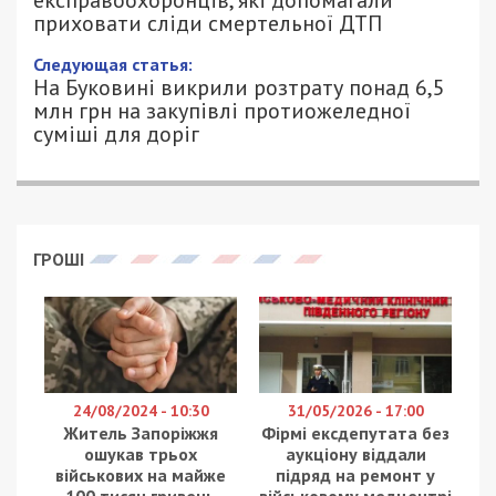
експравоохоронців, які допомагали
приховати сліди смертельної ДТП
Следующая статья:
На Буковині викрили розтрату понад 6,5
млн грн на закупівлі протиожеледної
суміші для доріг
ГРОШІ
24/08/2024 - 10:30
31/05/2026 - 17:00
Житель Запоріжжя
Фірмі ексдепутата без
ошукав трьох
аукціону віддали
військових на майже
підряд на ремонт у
100 тисяч гривень
військовому медцентрі