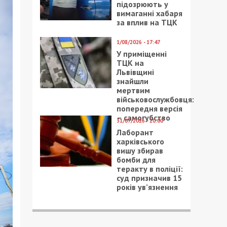
підозрюють у
вимаганні хабаря
за вплив на ТЦК
1/08/2026 - 17:47
У приміщенні
ТЦК на
Львівщині
знайшли
мертвим
військовослужбовця:
попередня версія
– самогубство
31/07/2026 - 20:00
Лаборант
харківського
вишу збирав
бомби для
теракту в поліції:
суд призначив 15
років ув’язнення