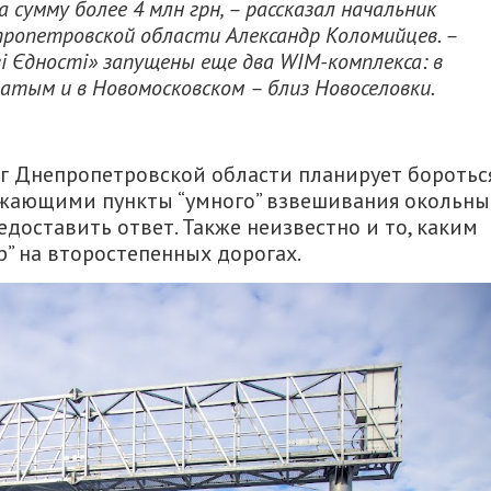
умму более 4 млн грн, – рассказал начальник
ропетровской области Александр Коломийцев. –
і Єдності» запущены еще два WIM-комплекса: в
атым и в Новомосковском – близ Новоселовки.
г Днепропетровской области планирует боротьс
зжающими пункты “умного” взвешивания окольн
едоставить ответ. Также неизвестно и то, каким
р” на второстепенных дорогах.