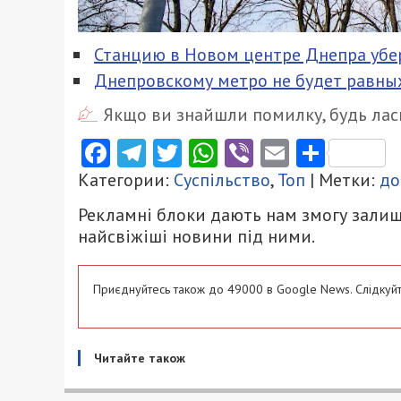
Станцию в Новом центре Днепра уберу
Днепровскому метро не будет равных
Якщо ви знайшли помилку, будь ласк
Facebook
Telegram
Twitter
WhatsApp
Viber
Email
Поділ
Категории:
Суспільство
,
Топ
| Метки:
до
Рекламні блоки дають нам змогу залиш
найсвіжіші новини під ними.
Приєднуйтесь також до 49000 в Google News. Слідкуйт
Читайте також