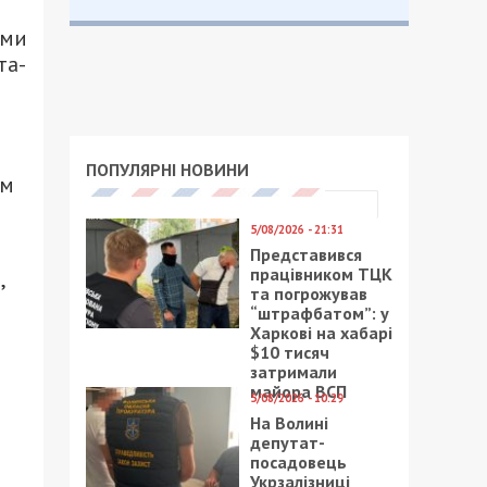
ими
та-
ПОПУЛЯРНІ НОВИНИ
ям
5/08/2026 - 21:31
Представився
працівником ТЦК
,
та погрожував
“штрафбатом”: у
Харкові на хабарі
$10 тисяч
затримали
майора ВСП
5/08/2026 - 10:29
На Волині
депутат-
посадовець
Укрзалізниці