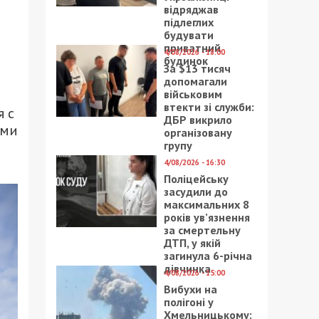
відряджав
підлеглих
будувати
приватний
4/08/2026 - 18:00
будинок
За $13 тисяч
допомагали
військовим
втекти зі служби:
я с
ДБР викрило
ыми
організовану
групу
4/08/2026 - 16:30
Поліцейську
засудили до
максимальних 8
років ув’язнення
за смертельну
ДТП, у якій
загинула 6-річна
дівчинка
4/08/2026 - 15:00
Вибухи на
полігоні у
Хмельницькому: