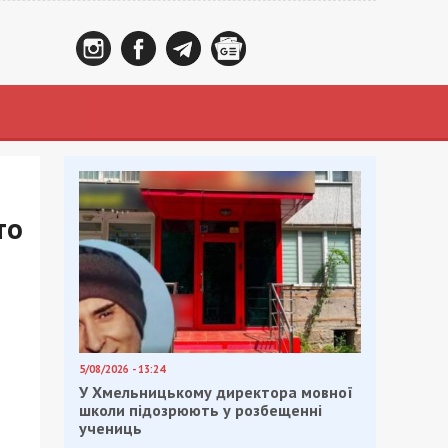
то
5/08/2026 - 13:24
У Хмельницькому директора мовної
школи підозрюють у розбещенні
учениць