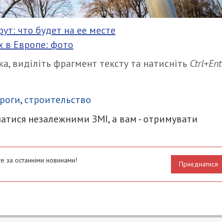
т: что будет на ее месте
 в Европе: фото
а, виділіть фрагмент тексту та натисніть
Ctrl+Ent
итися
роги
,
строительство
атися незалежними ЗМІ, а вам - отримувати
е за останніми новинами!
Приєднатися