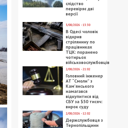
слідство
перевіряє дві
версії
3/08/2026 - 13:30
В Одесі чоловік
відкрив
стрілянину по
працівниках
ТЦК: поранено
чотирьох
військовослужбовців
2/08/2026 - 21:02
Головний інженер
АТ “Смоли” з
Кам’янського
намагався
відкупитися від
СБУ за $50 тисяч:
вирок суду
2/08/2026 - 12:02
Держслужбовця з
Тернопільщини