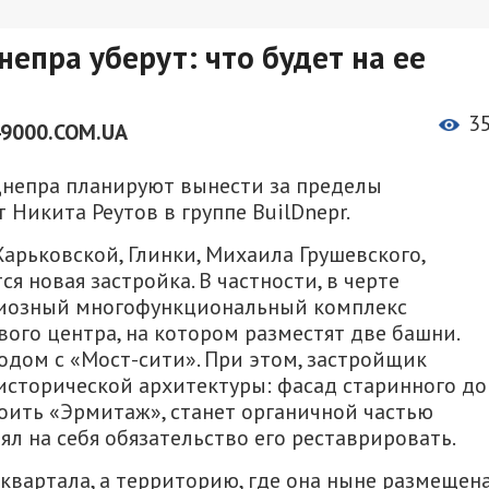
епра уберут: что будет на ее
3
49000.COM.UA
непра планируют вынести за пределы
 Никита Реутов в группе BuilDnepr.
Харьковской, Глинки, Михаила Грушевского,
я новая застройка. В частности, в черте
диозный многофункциональный комплекс
вого центра, на котором разместят две башни.
дом с «Мост-сити». При этом, застройщик
исторической архитектуры: фасад старинного д
оить «Эрмитаж», станет органичной частью
ял на себя обязательство его реставрировать.
квартала, а территорию, где она ныне размещена