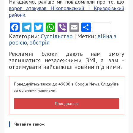
Нагадаємо, раніше ми повідомляли про те, що
ворог атакував Нікопольський і Криворізький
райони.
Facebook
Telegram
Twitter
WhatsApp
Viber
Email
Поділити
Категории:
Суспільство
| Метки:
війна з
росією
,
обстріл
Рекламні блоки дають нам змогу
залишатися незалежними ЗМІ, а вам -
отримувати найсвіжіші новини під ними.
Приєднуйтесь також до 49000 в Google News. Слідкуйте
за останніми новинами!
Приєднатися
Читайте також