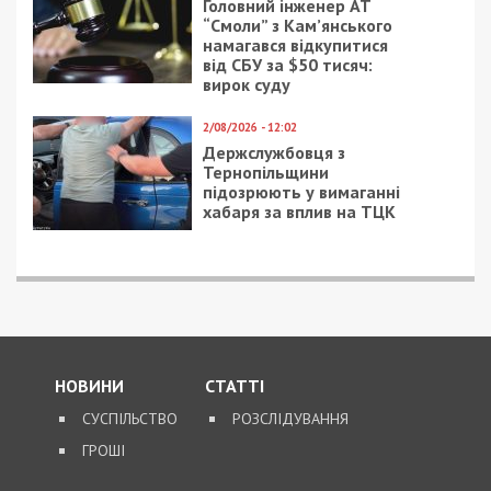
СУСПІЛЬСТВО
10/01/2019 - 16:00
17/04/2020 - 16:00
В детской областной
Коронавирус в Днепре:
больнице в Днепре
главврач Мечникова
построят недешевый
сравнил его с испанкой
переход между
корпусами: фото
6/06/2025 - 9:00
5/12/2018 - 17:46