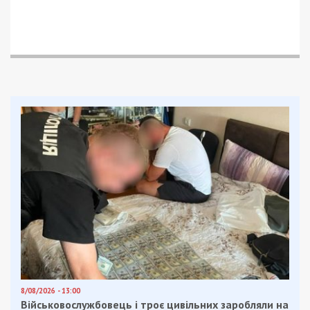
тисяч тонн зерна озимої пшениці та кукурудзи.
Проте, як з’ясувало слідство, ціни, за якими було
реалізовано врожай, виявилися значно нижчими
від ринкової вартості. Унаслідок такої “вигідної”
для комерсантів оборудки, держава зазнала
збитків на суму, що перевищує 13,3 мільйона
гривень.