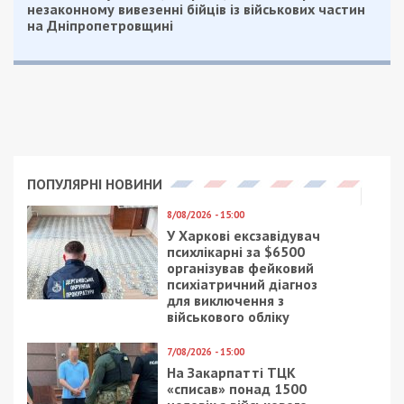
Підозра та можливе покарання
На підставі зібраних доказів, слідчі Головного
управління Національної поліції у Львівській
області повідомили посадовцю про підозру за ч.
1 та 2 ст. 364 Кримінального кодексу України
(зловживання службовим становищем, що
спричинило тяжкі наслідки державним
інтересам).
Санкція цієї статті передбачає покарання у
вигляді позбавлення волі на строк до шести
років.
Прокурори Львівської обласної прокуратури вже
скерували до суду клопотання про обрання
підозрюваному запобіжного заходу у вигляді
тримання під вартою, а також про його
відсторонення від займаної посади на час
розслідування.