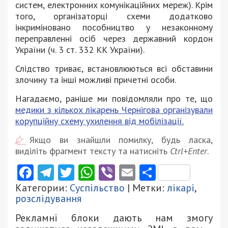
систем, електронних комунікаційних
мереж). Крім
того, організаторці схеми додатково
інкриміновано пособництво у незаконному
переправленні осіб через державний кордон
України (ч. 3 ст. 332 КК України).
Слідство триває, встановлюються всі обставини
злочину та інші можливі причетні особи.
Нагадаємо, раніше ми повідомляли про те, що
медики з кількох лікарень Чернігова організували
корупційну схему ухилення від мобілізації.
Якщо ви знайшли помилку, будь ласка,
виділіть фрагмент тексту та натисніть
Ctrl+Enter
.
Facebook
Telegram
Twitter
WhatsApp
Viber
Email
Поділити
Категории:
Суспільство
| Метки:
лікарі
,
розслідування
Рекламні блоки дають нам змогу