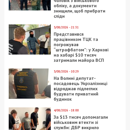
Слідство триває, встановлюються всі обставини
злочину та можливі співучасники схеми, яка
завдала значних збитків державному
підприємству та бюджету країни.
Нагадаємо, раніше ми повідомляли про те, що на
хабарі у понад 21 тисячу доларів
затримали
посадовицю інституту НААН та двох її
спільників.
Facebook
Telegram
Twitter
WhatsApp
Viber
Email
Поділити
Категории:
Гроші
,
Суспільство
| Метки:
збитки державі
,
посадовець
,
розслідування
Рекламні блоки дають нам змогу
залишатися незалежними ЗМІ, а вам -
отримувати найсвіжіші новини під ними.
Приєднуйтесь також до 49000 в Google News. Слідкуйте