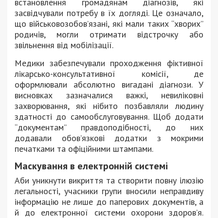
встановлення громадянам діагнозів, які
засвідчували потребу в їх догляді. Це означало,
що військовозобов’язані, які мали таких “хворих”
родичів, могли отримати відстрочку або
звільнення від мобілізації.
Медики забезпечували проходження фіктивної
лікарсько-консультативної комісії, де
оформлювали абсолютно вигадані діагнози. У
висновках зазначалися важкі, невиліковні
захворювання, які нібито позбавляли людину
здатності до самообслуговування. Щоб додати
“документам” правдоподібності, до них
додавали обов’язкові додатки з мокрими
печатками та офіційними штампами.
Маскування в електронній системі
Аби уникнути викриття та створити повну ілюзію
легальності, учасники групи вносили неправдиву
інформацію не лише до паперових документів, а
й до електронної системи охорони здоров’я.