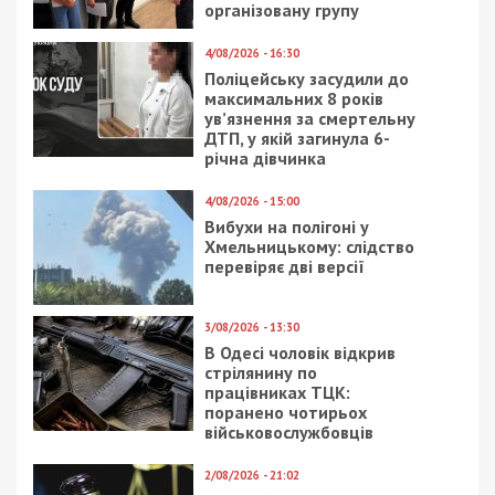
за останніми новинами!
Приєднатися
Читайте також
Предыдущая статья:
Полковник ДПСУ не хотів їхати на фронт і
вирішив заплатити за “правильне”
рішення ВЛК
Следующая статья:
Ворог атакував Нікополь дронами: є
загибла та поранені