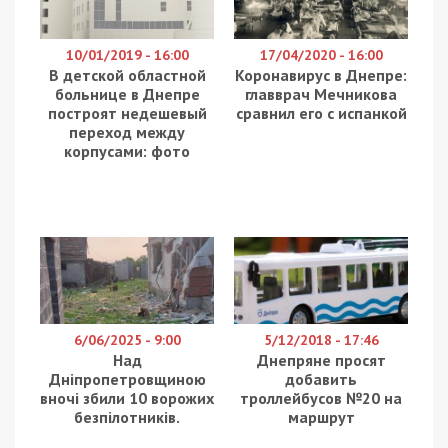
На Львівщині викрито виконуючого обов’язки
директора одного з державних підприємств
Національної академії аграрних наук України
(НААН). Його підозрюють у зловживанні
службовим становищем, що призвело до збитків
державі на понад 13,3 мільйона гривень через
продаж зерна за заниженими цінами. Про це
повідомляє
49000
з посиланням на Департамент
стратегічних розслідувань Нацполіції.
Як встановили оперативники Управління
стратегічних розслідувань у Львівській області
Національної поліції, керівник держпідприємства
уклав низку договорів з комерційною структурою.
Предметом цих угод був продаж понад 6,6