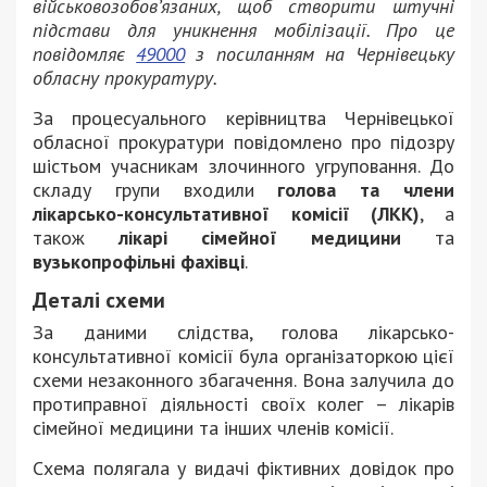
військовозобов’язаних, щоб створити штучні
підстави для уникнення мобілізації. Про це
повідомляє
49000
з посиланням на Чернівецьку
обласну прокуратуру.
За процесуального керівництва Чернівецької
обласної прокуратури повідомлено про підозру
шістьом учасникам злочинного угруповання. До
складу групи входили
голова та члени
лікарсько-консультативної комісії (ЛКК)
, а
також
лікарі сімейної медицини
та
вузькопрофільні фахівці
.
Деталі схеми
За даними слідства, голова лікарсько-
консультативної комісії була організаторкою цієї
схеми незаконного збагачення. Вона залучила до
протиправної діяльності своїх колег – лікарів
сімейної медицини та інших членів комісії.
Схема полягала у видачі фіктивних довідок про