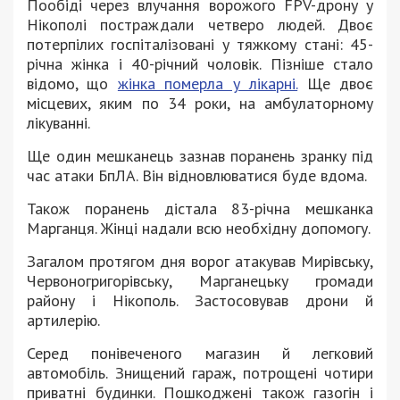
Пообіді через влучання ворожого FPV-дрону у
Нікополі постраждали четверо людей. Двоє
потерпілих госпіталізовані у тяжкому стані: 45-
річна жінка і 40-річний чоловік. Пізніше стало
відомо, що
жінка померла у лікарні.
Ще двоє
місцевих, яким по 34 роки, на амбулаторному
лікуванні.
Ще один мешканець зазнав поранень зранку під
час атаки БпЛА. Він відновлюватися буде вдома.
Також поранень дістала 83-річна мешканка
Марганця. Жінці надали всю необхідну допомогу.
Загалом протягом дня ворог атакував Мирівську,
Червоногригорівську, Марганецьку громади
району і Нікополь. Застосовував дрони й
артилерію.
Серед понівеченого магазин й легковий
автомобіль. Знищений гараж, потрощені чотири
приватні будинки. Пошкоджені також газогін і