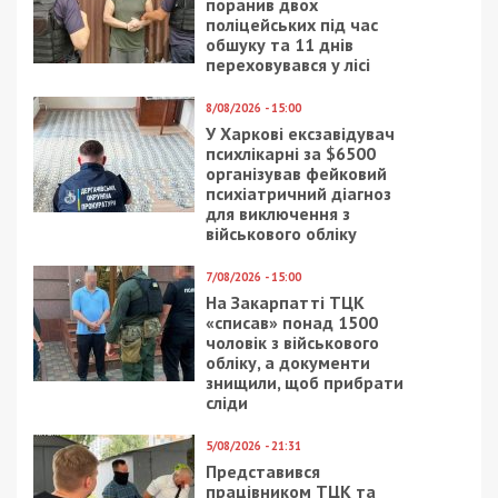
Приєднуйтесь також до 49000 в Google News. Слідкуйте
за останніми новинами!
Приєднатися
Читайте також
Предыдущая статья:
Зернова афера: керівника
держпідприємства НААН викрили на
продажі врожаю зі збитками на 13
мільйонів
Следующая статья:
На Буковині лікарі організували схему
видачі фальшивих діагнозів для родичів
військовозобов’язаних