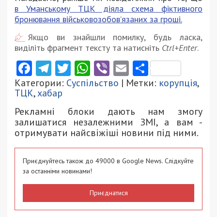
в Уманському ТЦК діяла схема фіктивного
бронювання військовозобов’язаних за гроші.
Якщо ви знайшли помилку, будь ласка,
виділіть фрагмент тексту та натисніть
Ctrl+Enter
.
Facebook
Telegram
Twitter
WhatsApp
Viber
Email
Поділити
Категории:
Суспільство
| Метки:
корупція
,
ТЦК
,
хабар
Рекламні блоки дають нам змогу
залишатися незалежними ЗМІ, а вам -
отримувати найсвіжіші новини під ними.
Приєднуйтесь також до 49000 в Google News. Слідкуйте
за останніми новинами!
Приєднатися