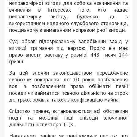
неправомірної вигоди для себе за невчинення та
вчинення в інтересах того, хто надає
неправомірну вигоду, будь-якої дії з
використанням наданого службового становища,
поєднаному з вимаганням неправомірної вигоди.
Суд обрав підозрюваному запобіжний захід у
вигляді тримання під вартою. Проте він має
право внести заставу у розмірі 448 тисяч 144
гривні.
За цей злочин законодавством передбачене
серйозне покарання: до 10 років позбавлення
волі з позбавленням права обіймати певні
посади чи займатися певною діяльністю на строк
до трьох років, а також з конфіскацією майна.
Слідство триває, встановлюються всі обставини
події та можливі інші епізоди злочинної
діяльності інспектора ТЦК.
Нагадаємо, раніше ми повідомляли про те, що