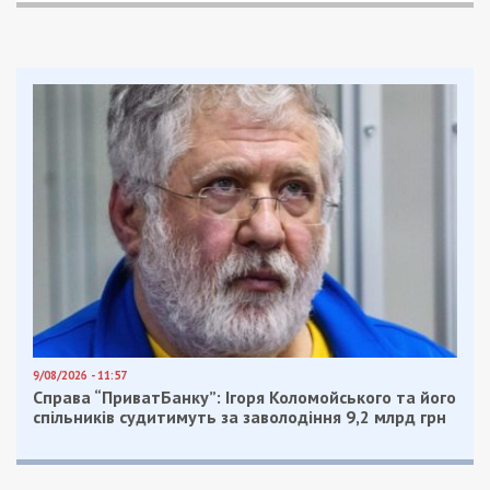
Загалом протягом дня ворог атакував Мирівську,
Червоногригорівську, Марганецьку громади
району і Нікополь. Застосовував дрони й
артилерію.
Серед понівеченого магазин й легковий
автомобіль. Знищений гараж, потрощені чотири
приватні будинки. Пошкоджені також газогін і
лінія електропередач.