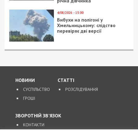
14/06/2020 - 14:57
10/05/2018 - 11:30
Люди, прикованные к
В Днепре сгорели три
креслам-коляскам,
человека: видео
получили права
велосипедистов