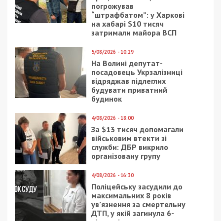
СУСПІЛЬСТВО
26/11/2021 - 15:30
25/06/2023 - 14:10
Сертификат о
Робота в Дніпрі: чи
вакцинации теперь
можна офіційно
можно скачать: видео
працювати на двох
різних підприємствах