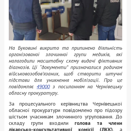
На Буковині викрито та припинено діяльність
організованої злочинної групи медиків, які
налагодили масштабну схему видачі фіктивних
діагнозів. Ці “документи” призначалися родичам
військовозобов’язаних, щоб створити штучні
підстави для уникнення мобілізації. Про це
повідомляє
49000
з посиланням на Чернівецьку
обласну прокуратуру.
За процесуального керівництва Чернівецької
обласної прокуратури повідомлено про підозру
шістьом учасникам злочинного угруповання. До
складу групи входили
голова та члени
лікарсько-консультативної комісії (ЛКК)
, а