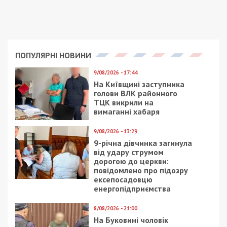
Нагадаємо, раніше ми повідомляли про те, що
ворог атакував Нікопольський і Криворізький
райони.
Facebook
Telegram
Twitter
WhatsApp
Viber
Email
Поділити
Категории:
Суспільство
| Метки:
війна з
росією
,
обстріл
Рекламні блоки дають нам змогу
залишатися незалежними ЗМІ, а вам -
отримувати найсвіжіші новини під ними.