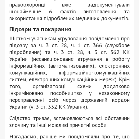
правоохоронці вже задокументували
щонайменше 6 фактів виготовлення та
використання підроблених медичних документів.
Підозри та покарання
Шістьом учасникам угруповання повідомлено про
підозру за ч. 3 ст. 28, ч. 1 ст. 366 (службове
підроблення) та ч. 3 ст. 28, ч. 3 ст. 362 КК
України (н
есанкціоноване втручання в роботу
інформаційних (автоматизованих), електронних
комунікаційних, інформаційно-комунікаційних
систем, електронних комунікаційних
мереж). Крім
того, організаторці схеми додатково
інкриміновано пособництво у незаконному
переправленні осіб через державний кордон
України (ч. 3 ст. 332 КК України).
Слідство триває, встановлюються всі обставини
злочину та інші можливі причетні особи.
Нагадаємо, раніше ми повідомляли про те, що