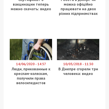
У середу, 4 червня 2025 року, ворог атакував
Нікополь та район дронами та бив артилерією.
Внаслідок ворожих ударів є поранені та загибла.
Про це повідомляє
49000
з посиланням на
Дніпропетровську обласну військову
адміністрацію.
Пообіді через влучання ворожого FPV-дрону у
Нікополі постраждали четверо людей. Двоє
потерпілих госпіталізовані у тяжкому стані: 45-
річна жінка і 40-річний чоловік. Пізніше стало
відомо, що
жінка померла у лікарні.
Ще двоє
місцевих, яким по 34 роки, на амбулаторному
лікуванні.
Ще один мешканець зазнав поранень зранку під
час атаки БпЛА. Він відновлюватися буде вдома.
Також поранень дістала 83-річна мешканка
Марганця. Жінці надали всю необхідну допомогу.