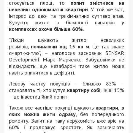
стосується площ, то
попит змістився на
невеликі однокімнатні квартири
. У той же час,
інтерес до дво- та трикімнатних суттєво впав.
Купують житло в більшості випадків
у
комплексах охоче більше 60%
.
“Люди шукають житло невеликих
розмірів,
починаючи від 15 кв м
. Це так зване
смарт-житло”, – наголосив засновник SENSAR
Development Марк Марченко. Забудовники не
відкидають, що незабаром таке житло може
навіть опинитися в дефіциті.
Левову частку покупців – близько 85% –
становлять ті, хто купує
квартиру собі.
Інші 15%
– це інвестиційний попит.
Також все частіше покупці шукають
квартири, в
яких можна жити одразу
, без попереднього
ремонту. Запит на таку нерухомість вже зріс на
60% і продовжує зростати. Як зазначають