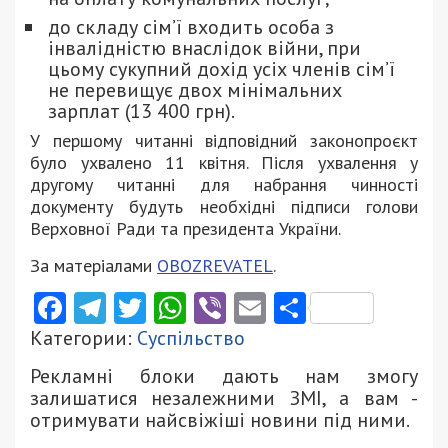
до складу сім’ї входить особа з
інвалідністю внаслідок війни, при
цьому сукупний дохід усіх членів сім’ї
не перевищує двох мінімальних
зарплат (13 400 грн).
У першому читанні відповідний законопроєкт
було ухвалено 11 квітня. Після ухвалення у
другому читанні для набрання чинності
документу будуть необхідні підписи голови
Верховної Ради та президента України.
За матеріалами
OBOZREVATEL
.
Facebook
Telegram
Twitter
WhatsApp
Viber
Email
Поділити
Категории:
Суспільство
Рекламні блоки дають нам змогу
залишатися незалежними ЗМІ, а вам -
отримувати найсвіжіші новини під ними.