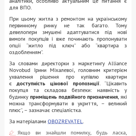
аналітики, особливо актуальним це питання є
для ВПО.
При цьому житла з ремонтом на українському
первинному ринку не так багато. Тому
девелопери змушені адаптуватися під нові
вимоги покупців і вже починають пропонувати
опції “житло під ключ” або “квартира з
оздобленням”.
За словами директорки з маркетингу Alliance
Novobud Ірини Міхалевої, головним критерієм
ухвалення рішення про купівлю квартири
є
доступність цінової пропозиції
. “Цікавить
покупця та складова безпеки: наявність у
будинку
приміщень подвійного призначення
, які
можна трансформувати в укриття, – великий
плюс”, – зазначає спеціалістка.
За матеріалами
OBOZREVATEL
.
Якщо ви знайшли помилку, будь ласка,