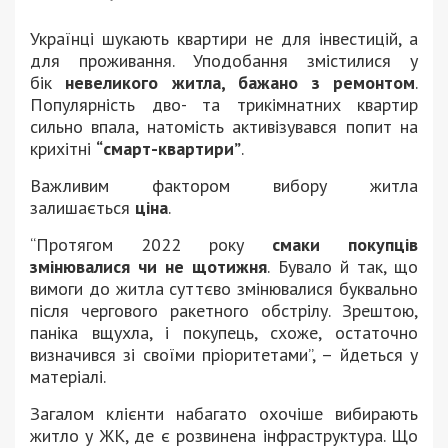
Українці шукають квартири не для інвестицій, а
для проживання. Уподобання змістилися у
бік
невеликого житла, бажано з ремонтом
.
Популярність дво- та трикімнатних квартир
сильно впала, натомість активізувався попит на
крихітні
“смарт-квартири”
.
Важливим фактором вибору житла
залишається
ціна
.
“Протягом 2022 року
смаки покупців
змінювалися чи не щотижня
. Бувало й так, що
вимоги до житла суттєво змінювалися буквально
після чергового ракетного обстрілу. Зрештою,
паніка вщухла, і покупець, схоже, остаточно
визначився зі своїми пріоритетами”, – йдеться у
матеріалі.
Загалом клієнти набагато охочіше вибирають
житло у ЖК, де є розвинена інфраструктура. Що