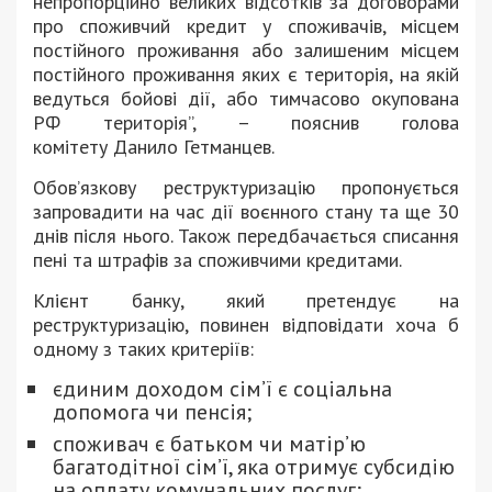
непропорційно великих відсотків за договорами
про споживчий кредит у споживачів, місцем
постійного проживання або залишеним місцем
постійного проживання яких є територія, на якій
ведуться бойові дії, або тимчасово окупована
РФ територія”, – пояснив голова
комітету Данило Гетманцев.
Обов’язкову реструктуризацію пропонується
запровадити на час дії воєнного стану та ще 30
днів після нього. Також передбачається списання
пені та штрафів за споживчими кредитами.
Клієнт банку, який претендує на
реструктуризацію, повинен відповідати хоча б
одному з таких критеріїв:
єдиним доходом сім’ї є соціальна
допомога чи пенсія;
споживач є батьком чи матір’ю
багатодітної сім’ї, яка отримує субсидію
на оплату комунальних послуг;