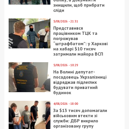
знищили, щоб прибрати
сліди
5/08/2026 - 21:31
Представився
працівником ТЦК та
погрожував
“штрафбатом”: у Харкові
на хабарі $10 тисяч
затримали майора ВСП
5/08/2026 - 10:29
На Волині депутат-
посадовець Укрзалізниці
відряджав підлеглих
будувати приватний
будинок
4/08/2026 - 18:00
За $13 тисяч допомагали
військовим втекти зі
служби: ДБР викрило
організовану групу