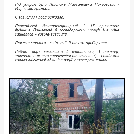
Під ударом були Нікополь, Марганецька, Покровська і
Мирівська громади.
Є загиблий і постраждала.
Пошкоджені багатоквартирний і 17 приватних
будинків. Понівечені 8 господарських споруд. Ще одна
зайнялася – вогонь загасили.
Пожежа сталася і в гімназії. Її також приборкали.
Побиті пару легковиків й вантажівка, 3 теплиці,
зачепило лінії електропередач та газогони”, – повідомив
голова військової адміністрації у телеграм-каналі.