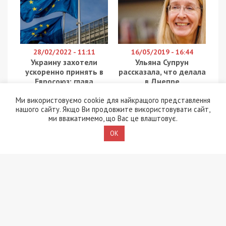
28/02/2022 - 11:11
16/05/2019 - 16:44
Украину захотели
Ульяна Супрун
ускоренно принять в
рассказала, что делала
Евросоюз: глава
в Днепре
Еврокомиссии
Ми використовуємо cookie для найкращого представлення
нашого сайту. Якщо Ви продовжите використовувати сайт,
ми вважатимемо, що Вас це влаштовує.
OK
20/05/2023 - 12:09
16/02/2022 - 16:11
У ДТЕК заявили, що
За Зеленского готовы
борги за
голосовать четверть
електроенергію
избирателей