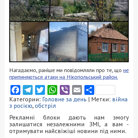
Нагадаємо, раніше ми повідомляли про те, що
не
припиняються атаки на Нікопольський район.
Facebook
Telegram
Twitter
WhatsApp
Viber
Email
Поділити
Категории:
Головне за день
| Метки:
війна
з росією
,
обстріл
Рекламні блоки дають нам змогу
залишатися незалежними ЗМІ, а вам -
отримувати найсвіжіші новини під ними.