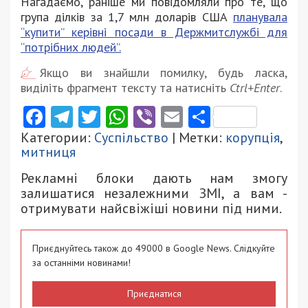
Нагадаємо, раніше ми повідомляли про те, що
група ділків за 1,7 млн доларів США
планувала
“купити” керівні посади в Держмитслужбі для
“потрібних людей”.
Якщо ви знайшли помилку, будь ласка,
виділіть фрагмент тексту та натисніть
Ctrl+Enter
.
Facebook
Telegram
Twitter
WhatsApp
Viber
Email
Поділити
Категории:
Суспільство
| Метки:
корупція
,
митниця
Рекламні блоки дають нам змогу
залишатися незалежними ЗМІ, а вам -
отримувати найсвіжіші новини під ними.
Приєднуйтесь також до 49000 в Google News. Слідкуйте
за останніми новинами!
Приєднатися