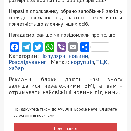
розмірі 158 600 грн та 5 000 доларів США.
Наразі підполковнику обрано запобіжний захід у
вигляді тримання під вартою. Перевіряється
причетність до злочину інших осіб.
Нагадаємо, раніше ми повідомляли про те, що
Facebook
Telegram
Twitter
WhatsApp
Viber
Email
Поділити
Категории:
Популярні новини
,
Розслідування
| Метки:
корупція
,
ТЦК
,
хабар
Рекламні блоки дають нам змогу
залишатися незалежними ЗМІ, а вам -
отримувати найсвіжіші новини під ними.
Приєднуйтесь також до 49000 в Google News. Слідкуйте
за останніми новинами!
Приєднатися