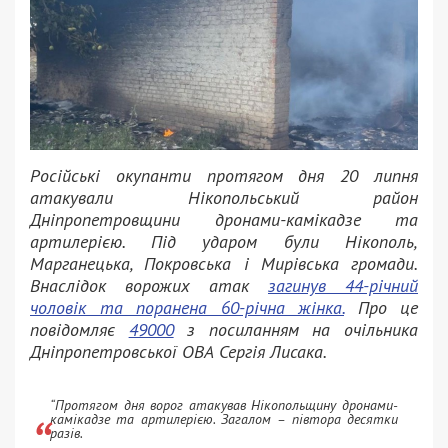
Російські окупанти протягом дня 20 липня
атакували Нікопольський район
Дніпропетровщини дронами-камікадзе та
артилерією. Під ударом були Нікополь,
Марганецька, Покровська і Мирівська громади.
Внаслідок ворожих атак
загинув 44-річний
чоловік та поранена 60-річна жінка.
Про це
повідомляє
49000
з посиланням на очільника
Дніпропетровської ОВА Сергія Лисака.
“Протягом дня ворог атакував Нікопольщину дронами-
камікадзе та артилерією. Загалом – півтора десятки
разів.