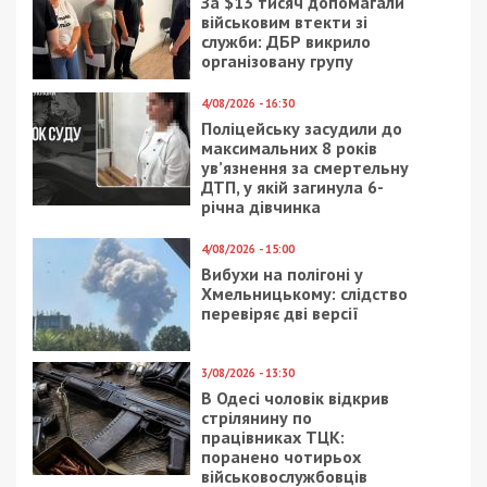
За $13 тисяч допомагали
військовим втекти зі
служби: ДБР викрило
організовану групу
4/08/2026 - 16:30
Поліцейську засудили до
максимальних 8 років
ув’язнення за смертельну
ДТП, у якій загинула 6-
річна дівчинка
4/08/2026 - 15:00
Вибухи на полігоні у
Хмельницькому: слідство
перевіряє дві версії
3/08/2026 - 13:30
В Одесі чоловік відкрив
стрілянину по
працівниках ТЦК:
поранено чотирьох
військовослужбовців