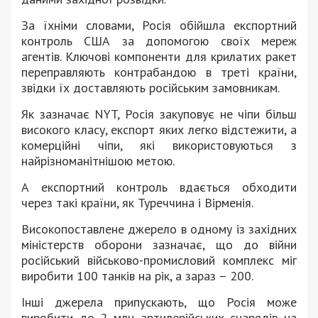
За їхніми словами, Росія обійшла експортний
контроль США за допомогою своїх мереж
агентів. Ключові компоненти для крилатих ракет
переправляють контрабандою в треті країни,
звідки їх доставляють російським замовникам.
Як зазначає NYT, Росія закуповує не чіпи більш
високого класу, експорт яких легко відстежити, а
комерційні чіпи, які використовуються з
найрізноманітнішою метою.
А експортний контроль вдається обходити
через такі країни, як Туреччина і Вірменія.
Високопоставлене джерело в одному із західних
міністерств оборони зазначає, що до війни
російський військово-промисловий комплекс міг
виробити 100 танків на рік, а зараз – 200.
Інші джерела припускають, що Росія може
виробити до 2 млн артилерійських снарядів на