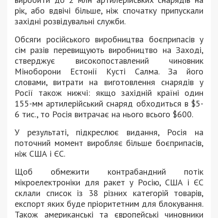
рік, або вдвічі більше, ніж спочатку припускали
західні розвідувальні служби.
Обсяги російського виробництва боєприпасів у
сім разів перевищують виробництво на Заході,
стверджує високопоставлений чиновник
Міноборони Естонії Кусті Салма. За його
словами, витрати на виготовлення снарядів у
Росії також нижчі: якщо західній країні один
155-мм артилерійський снаряд обходиться в $5-
6 тис., то Росія витрачає на нього всього $600.
У результаті, підкреслює видання, Росія на
поточний момент виробляє більше боєприпасів,
ніж США і ЄС.
Щоб обмежити контрабандний потік
мікроелектроніки для ракет у Росію, США і ЄС
склали список із 38 різних категорій товарів,
експорт яких буде пріоритетним для блокування.
Також американські та європейські чиновники