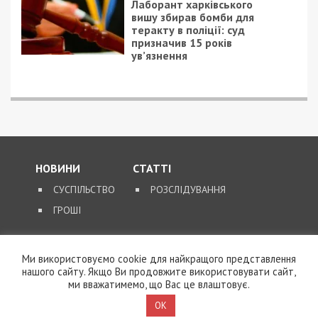
Лаборант харківського
вишу збирав бомби для
теракту в поліції: суд
призначив 15 років
ув’язнення
НОВИНИ
СТАТТІ
СУСПІЛЬСТВО
РОЗСЛІДУВАННЯ
ГРОШІ
ЗВОРОТНІЙ ЗВ’ЯЗОК
Ми використовуємо cookie для найкращого представлення
нашого сайту. Якщо Ви продовжите використовувати сайт,
КОНТАКТИ
ми вважатимемо, що Вас це влаштовує.
OK
SUPPORT@49000.COM.UA