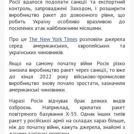
Росії вдалося подолати санкції та експортний
контроль, запроваджені Заходом, і розширити
виробництво ракет до довоєнного рівня, що
робить Україну особливо вразливою до
посилених атак найближчими місяцями.
Про це
The New York Times
розповіли джерела
серед американських, європейських та
українських чиновників.
Якщо на самому початку війни Росія різко
знизила виробництво ракет через санкції, то вже
до кінця 2022 року військово-промислове
виробництво знову почало зростати, зазначили
американські чиновники.
Наразі Росія відчуває брак деяких видів
озброєнь. Наприклад, крилатих ракет
повітряного базування Х-55. Однак інших типів
ракет у російської армії на складах зараз більше,
ніж до початку війни, кажуть джерела, знайомі з
даними західної розвідки.