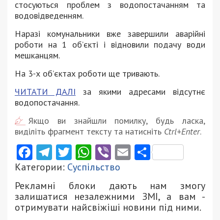
стосуються проблем з водопостачанням та
водовідведенням.
Наразі комунальники вже завершили аварійні
роботи на 1 об’єкті і відновили подачу води
мешканцям.
На 3-х об’єктах роботи ще тривають.
ЧИТАТИ ДАЛІ
за якими адресами відсутнє
водопостачання.
Якщо ви знайшли помилку, будь ласка,
виділіть фрагмент тексту та натисніть
Ctrl+Enter
.
Facebook
Telegram
Twitter
WhatsApp
Viber
Email
Поділити
Категории:
Суспільство
Рекламні блоки дають нам змогу
залишатися незалежними ЗМІ, а вам -
отримувати найсвіжіші новини під ними.