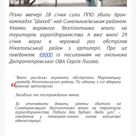
Пізно ввечері 28 січня сили ППО збили дрон-
камікадзе “Шахед” над Синельниківським районом.
Уламки ворожого безпілотника впали на
територію агропідприємства. А вже вночі 29
січня ворог в черговий раз обстріляв
Нікопольський район з артилерії. Про це
повідомляє
49000
із посиланням на очільника
Дніпропетровської ОВА Сергія Лисака.
“Вночі російські окупанти обстріляли Марганецьку
громаду Нікопольського району. По одному з сіл вдарили
важкою артилерією.
Загиблих та постраждалих немає.
За уточненими даними, уламки збитого на
Синельниківщині безпілотника впали на територію
агропідприємства. Побили дах будівлі. Люди цілі”, –
повідомив у телеграм-каналі голові військової
адміністрації.