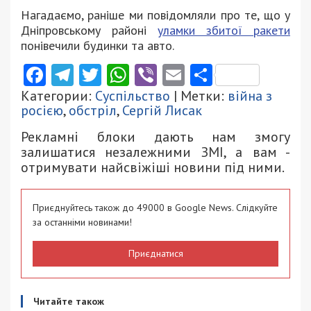
Нагадаємо, раніше ми повідомляли про те, що у
Дніпровському районі
уламки збитої ракети
понівечили будинки та авто.
Facebook
Telegram
Twitter
WhatsApp
Viber
Email
Поділити
Категории:
Суспільство
| Метки:
війна з
росією
,
обстріл
,
Сергій Лисак
Рекламні блоки дають нам змогу
залишатися незалежними ЗМІ, а вам -
отримувати найсвіжіші новини під ними.
Приєднуйтесь також до 49000 в Google News. Слідкуйте
за останніми новинами!
Приєднатися
Читайте також