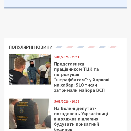
Предыдущая статья:
Дохід скоротився: Зеленський
оприлюднив декларації за 2021 і 2022
роки
Следующая статья:
На Дніпропетровщині уламки збитого
безпілотника впали на територію
агропідприємства
СУСПІЛЬСТВО