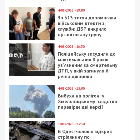
14/02/2025 - 12:44
25/01/2023 - 17:40
Мер Конотопа
Офіційне роз’яснення
публічно звернувся до
КП Дніпроводоканал
очільника Сумської
щодо закупки
ОВА про відміну
генераторів
введених в області
обмежень допомагати
військовим
підрозділам
3/02/2025 - 19:00
30/01/2025 - 13:30
Ворог пошкодив
Агентурна група рф
промислове
готувала серію
підприємство на
терактів на Одещині
Нікопольщині