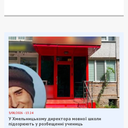
продовжить підтримувати виплатами більш ніж
1,5 мільйона внутрішньо переміщених осіб.
Facebook
Telegram
Twitter
WhatsApp
Viber
Email
Поділити
Категории:
Популярні новини
,
Суспільство
| Метки:
гроші
,
переселенці
Рекламні блоки дають нам змогу
залишатися незалежними ЗМІ, а вам -
отримувати найсвіжіші новини під ними.
Приєднуйтесь також до 49000 в Google News. Слідкуйте
за останніми новинами!
Приєднатися
Читайте також