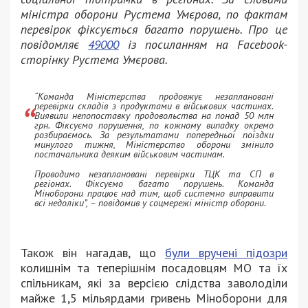
міністра оборони Рустема Умєрова, по фактам
перевірок фіксується багато порушень. Про це
повідомляє
49000
із посиланням на Facebook-
сторінку Рустема Умєрова.
“Команда Міністерства продовжує незаплановані
перевірки складів з продуктами в військових частинах.
Виявили непопоставку продовольства на понад 50 млн
грн. Фіксуємо порушення, по кожному випадку окремо
розбираємось. За результатами попередньої поїздки
минулого тижня, Міністерство оборони змінило
постачальника деяким військовим частинам.
Проводимо незаплановані перевірки ТЦК та СП в
регіонах. Фіксуємо багато порушень. Команда
Міноборони працює над тим, щоб системно виправити
всі недоліки”, – повідомив у соцмережі міністр оборони.
Також він нагадав, що
були вручені підозри
колишнім та теперішнім посадовцям МО та їх
спільникам, які за версією слідства заволоділи
майже 1,5 мільярдами гривень Міноборони для