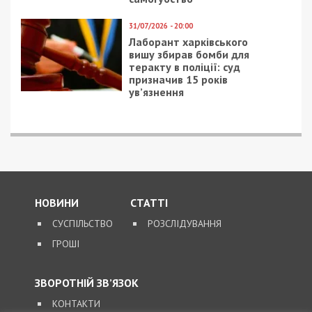
ПОПУЛЯРНІ НОВИНИ
5/08/2026 - 21:31
Представився
працівником ТЦК та
погрожував
“штрафбатом”: у Харкові
на хабарі $10 тисяч
затримали майора ВСП
5/08/2026 - 10:29
На Волині депутат-
посадовець Укрзалізниці
відряджав підлеглих
будувати приватний
будинок