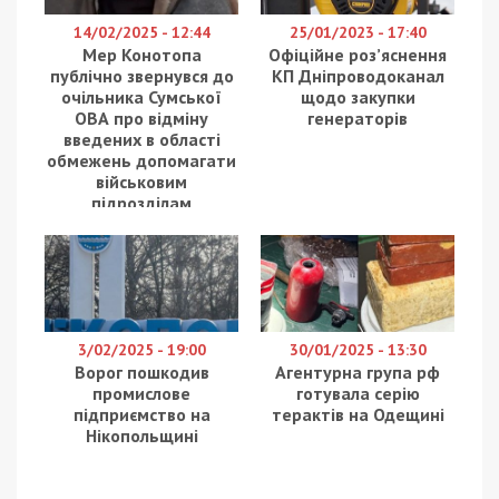
Кабмін України під час засідання 26 січня 2024
року ухвалив рішення про автоматичне
продовження всіх виплат для всіх внутрішньо
переміщених осіб (ВПО) до 1 березня цього року.
Про це повідомляє
49000
із посиланням на
Урядовий портал
.
“З 1 березня запрацюють нові справедливі правила
допомоги ВПО. Виплати будуть продовжені ще на 6
місяців для ВПО з числа пенсіонерів. Виплати будуть
продовжені для наших громадян, які мають інвалідність
1 або 2 групи, для дітей з інвалідністю, для дітей-сиріт
та дітей, позбавлених батьківського піклування. Також
продовжуємо виплати для працездатних громадян, які
стали на облік в Центр зайнятості або
працевлаштувались”, – повідомив прем’єр-міністр Денис
Шмигаль.
Загалом, за словами прем’єр-міністра, Україна