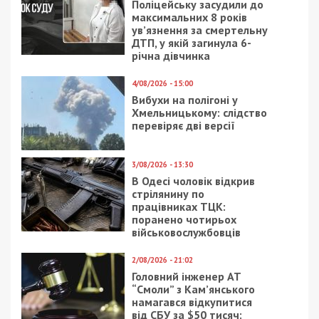
Поліцейську засудили до
максимальних 8 років
ув’язнення за смертельну
ДТП, у якій загинула 6-
річна дівчинка
4/08/2026 - 15:00
Вибухи на полігоні у
Хмельницькому: слідство
перевіряє дві версії
3/08/2026 - 13:30
В Одесі чоловік відкрив
стрілянину по
працівниках ТЦК:
поранено чотирьох
військовослужбовців
2/08/2026 - 21:02
Головний інженер АТ
“Смоли” з Кам’янського
намагався відкупитися
від СБУ за $50 тисяч: