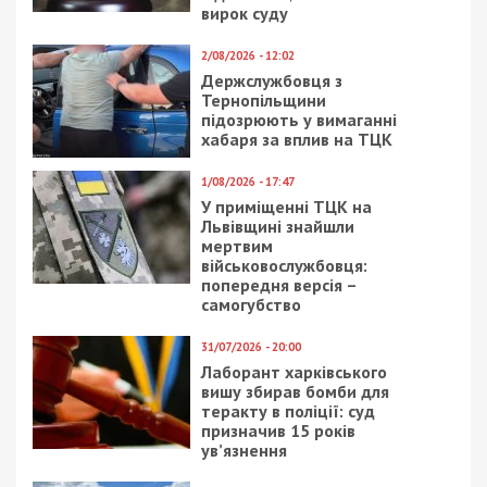
вирок суду
2/08/2026 - 12:02
Держслужбовця з
Тернопільщини
підозрюють у вимаганні
хабаря за вплив на ТЦК
1/08/2026 - 17:47
У приміщенні ТЦК на
Львівщині знайшли
мертвим
військовослужбовця:
попередня версія –
самогубство
31/07/2026 - 20:00
Лаборант харківського
вишу збирав бомби для
теракту в поліції: суд
призначив 15 років
ув’язнення