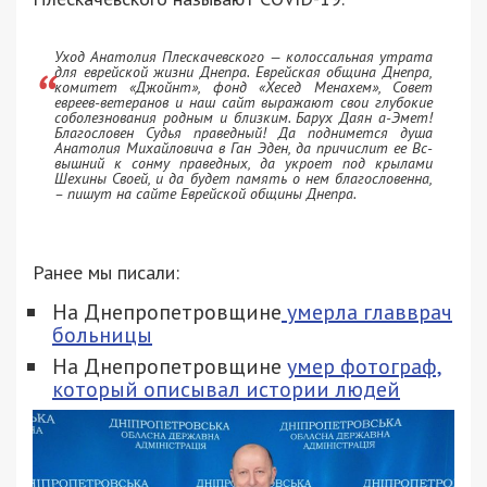
Уход Анатолия Плескачевского — колоссальная утрата
для еврейской жизни Днепра. Еврейская община Днепра,
комитет «Джойнт», фонд «Хесед Менахем», Совет
евреев-ветеранов и наш сайт выражают свои глубокие
соболезнования родным и близким. Барух Даян а-Эмет!
Благословен Судья праведный! Да поднимется душа
Анатолия Михайловича в Ган Эден, да причислит ее Вс-
вышний к сонму праведных, да укроет под крылами
Шехины Своей, и да будет память о нем благословенна,
– пишут на сайте Еврейской общины Днепра.
Ранее мы писали:
На Днепропетровщине
умерла главврач
больницы
На Днепропетровщине
умер фотограф,
который описывал истории людей