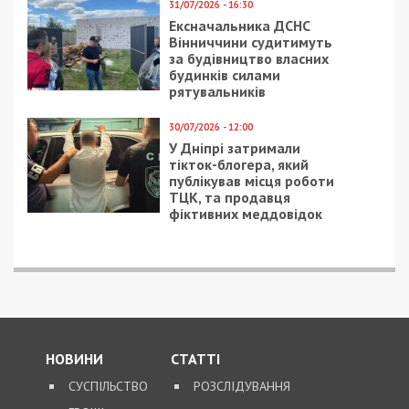
31/07/2026 - 16:30
Ексначальника ДСНС
Вінниччини судитимуть
за будівництво власних
будинків силами
рятувальників
30/07/2026 - 12:00
У Дніпрі затримали
тікток-блогера, який
публікував місця роботи
ТЦК, та продавця
фіктивних меддовідок
НОВИНИ
СТАТТІ
СУСПІЛЬСТВО
РОЗСЛІДУВАННЯ