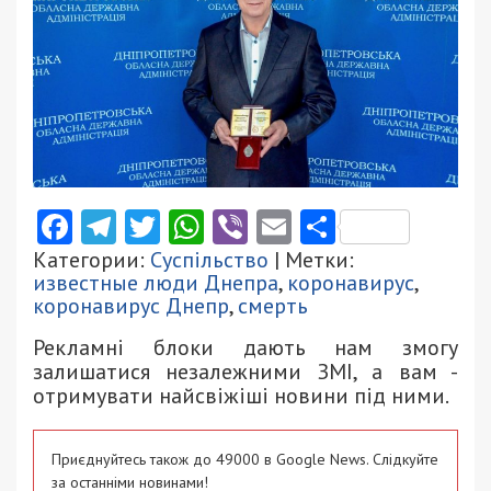
Facebook
Telegram
Twitter
WhatsApp
Viber
Email
Поділити
Категории:
Суспільство
| Метки:
известные люди Днепра
,
коронавирус
,
коронавирус Днепр
,
смерть
Рекламні блоки дають нам змогу
залишатися незалежними ЗМІ, а вам -
отримувати найсвіжіші новини під ними.
Приєднуйтесь також до 49000 в Google News. Слідкуйте
за останніми новинами!