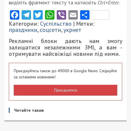
виділіть фрагмент тексту та натисніть
Ctrl+Enter
.
Facebook
Telegram
Twitter
WhatsApp
Viber
Email
Поділити
Категории:
Суспільство
| Метки:
праздники
,
соцсети
,
укрнет
Рекламні блоки дають нам змогу
залишатися незалежними ЗМІ, а вам -
отримувати найсвіжіші новини під ними.
Приєднуйтесь також до 49000 в Google News. Слідкуйте
за останніми новинами!
Приєднатися
Читайте також