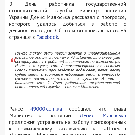
В День работника государственной
исполнительной службы министр юстиции
Украины Денис Малюська рассказал о прогрессе,
которого удалось добиться в работе с
девяностых годов. Об этом он написал на своей
странице в
Facebook
.
Где-то таким было представление о «принудительном
взыскании задолженности» в 90-х. Сейчас эти слова уже
ассоциируются с работой исполнителя на компьютере.
И да, я в курсе, что Автоматизированная система
исполнительного производства подвисает, через месяц
будет летать, зарплаты небольшие, работы много. Но
система постоянно меняется к лучшему. И это –
благодаря вам. С Днем работника государственной
исполнительной службы, – написал Малюська.
Ранее
49000.com.ua
сообщал, что глава
Министерства юстиции
Денис Малюська
предложил устраивать на работу приговоренных
к пожизненному заключению в call-центр