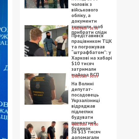
чоловік з
військового
обліку, а
документи
знищили, щоб
5/08/2026 - 21:31
прибрати сліди
Представився
працівником ТЦК
та погрожував
“штрафбатом”: у
Харкові на хабарі
$10 тисяч
затримали
майора ВСП
5/08/2026 - 10:29
На Волині
депутат-
посадовець
Укрзалізниці
відряджав
підлеглих
будувати
приватний
4/08/2026 - 18:00
будинок
За $13 тисяч
допомагали