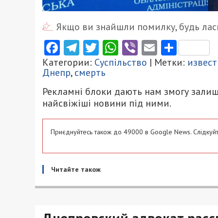
Якщо ви знайшли помилку, будь ласк
Facebook
Telegram
Twitter
WhatsApp
Viber
Email
Поділ
Категории:
Суспільство
| Метки:
извес
Днепр
,
смерть
Рекламні блоки дають нам змогу залиш
найсвіжіші новини під ними.
Приєднуйтесь також до 49000 в Google News. Слідкуйт
Читайте також
Днепровский адвокат расск