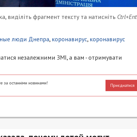
а, виділіть фрагмент тексту та натисніть
Ctrl+Ent
итися
тные люди Днепра
,
коронавирус
,
коронавирус
атися незалежними ЗМІ, а вам - отримувати
е за останніми новинами!
Приєднатися
азала, почему детей могут