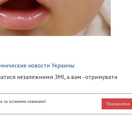
итися
омические новости Украины
атися незалежними ЗМІ, а вам - отримувати
е за останніми новинами!
Приєднатися