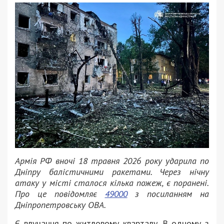
Армія РФ вночі 18 травня 2026 року ударила по
Дніпру балістичними ракетами. Через нічну
атаку у місті сталося кілька пожеж, є поранені.
Про це повідомляє
49000
з посиланням на
Дніпропетровську ОВА.
Є влучання по житловому кварталу. В одному з