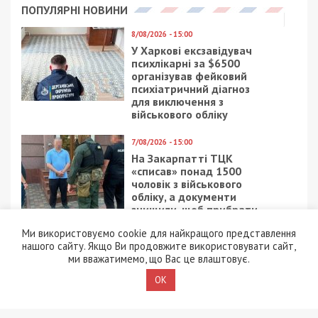
ПОПУЛЯРНІ НОВИНИ
8/08/2026 - 15:00
У Харкові ексзавідувач
психлікарні за $6500
організував фейковий
психіатричний діагноз
для виключення з
військового обліку
7/08/2026 - 15:00
На Закарпатті ТЦК
«списав» понад 1500
чоловік з військового
обліку, а документи
знищили, щоб прибрати
сліди
Ми використовуємо cookie для найкращого представлення
нашого сайту. Якщо Ви продовжите використовувати сайт,
5/08/2026 - 21:31
ми вважатимемо, що Вас це влаштовує.
Представився
працівником ТЦК та
OK
погрожував
“штрафбатом”: у Харкові
на хабарі $10 тисяч