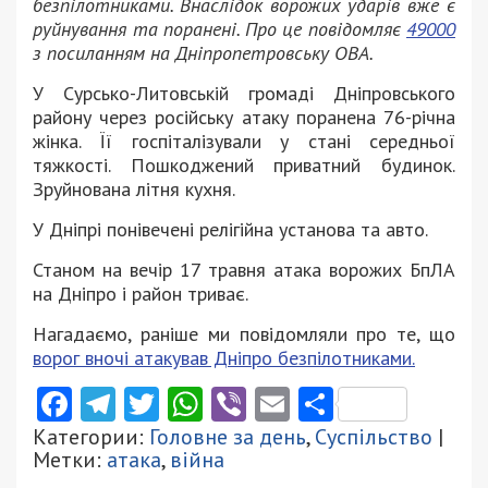
безпілотниками. Внаслідок ворожих ударів вже є
руйнування та поранені. Про це повідомляє
49000
з посиланням на Дніпропетровську ОВА.
У Сурсько-Литовській громаді Дніпровського
району через російську атаку поранена 76-річна
жінка. Її госпіталізували у стані середньої
тяжкості. Пошкоджений приватний будинок.
Зруйнована літня кухня.
У Дніпрі понівечені релігійна установа та авто.
Станом на вечір 17 травня атака ворожих БпЛА
на Дніпро і район триває.
Нагадаємо, раніше ми повідомляли про те, що
ворог вночі атакував Дніпро безпілотниками.
Facebook
Telegram
Twitter
WhatsApp
Viber
Email
Поділити
Категории:
Головне за день
,
Суспільство
|
Метки:
атака
,
війна