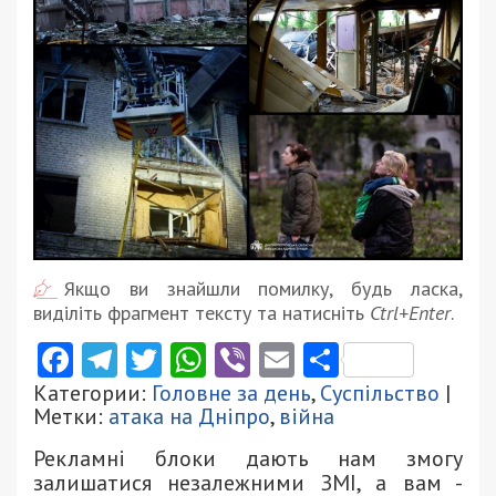
Якщо ви знайшли помилку, будь ласка,
виділіть фрагмент тексту та натисніть
Ctrl+Enter
.
Facebook
Telegram
Twitter
WhatsApp
Viber
Email
Поділити
Категории:
Головне за день
,
Суспільство
|
Метки:
атака на Дніпро
,
війна
Рекламні блоки дають нам змогу
залишатися незалежними ЗМІ, а вам -