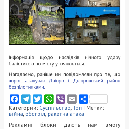
Інформація щодо наслідків нічного удару
балістикою по місту уточнюється.
Нагадаємо, раніше ми повідомляли про те, що
ворог атакував Дніпро і Дніпровський район
безпілотниками.
Facebook
Telegram
Twitter
WhatsApp
Viber
Email
Поділити
Категории:
Суспільство
,
Топ
| Метки:
війна
,
обстріл
,
ракетна атака
Рекламні блоки дають нам змогу