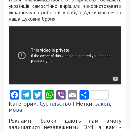
українців самостійно вирішили використовувати
українську на роботі й у побуті. Адже мова – то
наша духовна броня.
Facebook
Telegram
Twitter
WhatsApp
Viber
Email
Поділити
Категории:
Суспільство
| Метки:
закон
,
мова
Рекламні блоки дають нам змогу
залишатися незалежними ЗМІ, а вам -