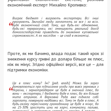
економічний експерт Михайло Кропивко:
Виграє бюджет і виграють експортери. Всі інші
програють. Звичайні люди заплатять за все і за всіх.
Буде економічний спад. Тому, що будь-які обмеження,
будь-які перерахунки, які зменшують реальний дохід
домогосподарства приводять до зниження купівельної
спроможності. А як наслідок – це спад в економіці.
Проте, як ми бачимо, влада подає такий крок зі
зниження курсу гривні до долара більше як плюс,
ніж як мінус. Згідно офіційної версії, все це – для
підтримки економіки.
Це в плюс кому? Їм? [ред. владі] Може. Бо зараз
домовляються про підписання угоди про вивіз зернових з
України, і зернотрейдерам це буде в значний плюс, бо
вони – експортери. І бюджету буде в плюс, бо він більше
мита отримає. А Верховна Рада вже підняла собі
зарплату, повернула надбавки всі. Тому їм буде в плюс. А
будь-якому пересічному громадянину це буде в мінус, бо
на 25-30% зростуть ціни на харчі, комуналку, паливо,
енергоносії, а зарплатня навряд чи зросте. А паливо –