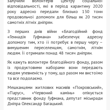
залучили волонтерів Центру соціальної
відповідальності, які в період карантину 2020
року адресно передали близько 130 тонн
продовольчої допомоги для більш як 20 тисяч
самотніх літніх дніпрян.
З перших днів війни «Благодійний фонд
«Геннадія Гуфмана» забезпечує адресну
допомогу тим, хто її потребує в першу чергу –
вимушеним переселенцям, самотнім, літнім
людям. Її отримали понад 48 тисяч дніпрян.
Як кажуть волонтери благодійного фонду, разом
із продуктовими наборами вони передають
людям упевненість у тому, що разом ми вистоїмо
та все подолаємо.
Мешканцями житлових масивів «Покровський»,
«Парус», «Червоний камінь» опікується
представник фонду Гуфмана, депутат міськради
Дніпра Олександр Багацький.