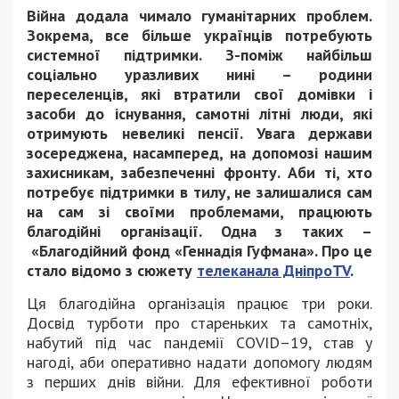
Війна додала чимало гуманітарних проблем.
Зокрема, все більше українців потребують
системної підтримки. З-поміж найбільш
соціально уразливих нині – родини
переселенців, які втратили свої домівки і
засоби до існування, самотні літні люди, які
отримують невеликі пенсії. Увага держави
зосереджена, насамперед, на допомозі нашим
захисникам, забезпеченні фронту. Аби ті, хто
потребує підтримки в тилу, не залишалися сам
на сам зі своїми проблемами, працюють
благодійні організації. Одна з таких –
«Благодійний фонд «Геннадія Гуфмана». Про це
стало відомо з сюжету
телеканала ДніпроTV
.
Ця благодійна організація працює три роки.
Досвід турботи про стареньких та самотніх,
набутий під час пандемії COVID–19, став у
нагоді, аби оперативно надати допомогу людям
з перших днів війни. Для ефективної роботи