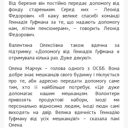
Від березня він постійно передає допомогу від
фонду стареньким. Серед них – Леонід
Федорович. «Я кажу велике спасибі команді
Геннадія Гуфмана за те, що надають допомогу
нам, літнім пенсіонерам», – говорить Леонід
Федорович.
Валентина Олексіївна також вдячна за
підтримку: «Допомогу від Геннадія Гуфмана я
отримувала кілька раз. Дуже дякую!».
Олена Марчук – голова одного з ОСББ. Вона
добре знає мешканців свого будинку і піклується
про те, аби адресно передати допомогу саме
тим, хто її найбільше потребує. «Це дуже
допомагає нашим мешканцям. Волонтери
привозять продуктові набори, іноді ми
персонально відносимо людям, іноді люди самі
виходять на двір. Велика вдячність Геннадію
Гуфману від усіх мешканців!» – сказала пані
Олена.