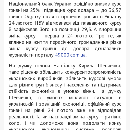
Національний банк України офіційно знизив курс
гривні на 25% і підвищив курс долара — до 36,57
гривні. Одразу після вторгнення росіян в Україну
24 лютого НБУ відмовився від плаваючого курсу
й зафіксував його на позначці 29,3. А вчорашня
зміна курсу — перша з 24 лютого. Про те, як
вплине на життя пересічного громадянина різка
зміна курсу гривні до долара дізнавались
журналісти порталу
49000.com.ua
.
На думку голови Нацбанку Кирила Шевченка,
таке рішення збільшить конкурентоспроможність
українських виробників, зблизить курсові умови
для різних груп бізнесу і населення та підтримає
стійкість економіки в умовах війни. На думку
Шевченка, в умовах мінливої ситуації в
українській і зовнішній економіці, офіційний курс
гривні на рівні 24 лютого вже не відповідав
реальності. Та чи насправді зміна курсу – рятівне
коло, і чи допоможе вона подолати кризу
української економічної системи, розповів