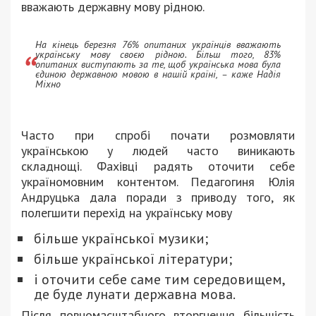
вважають державну мову рідною.
На кінець березня 76% опитаних українців вважають
українську мову своєю рідною. Більш того, 83%
опитаних виступають за те, щоб українська мова була
єдиною державною мовою в нашій країні, – каже Надія
Міхно
Часто при спробі почати розмовляти
українською у людей часто виникають
складнощі. Фахівці радять оточити себе
україномовним контентом. Педагогиня Юлія
Андруцька дала поради з приводу того, як
полегшити перехід на українську мову
більше української музики;
більше української літератури;
і оточити себе саме тим середовищем,
де буде лунати державна мова.
Після повномасштабного вторгнення більшість