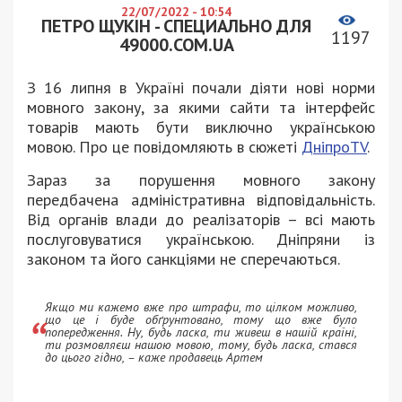
22/07/2022 - 10:54
ПЕТРО ЩУКІН - СПЕЦИАЛЬНО ДЛЯ
1197
49000.COM.UA
З 16 липня в Україні почали діяти нові норми
мовного закону, за якими сайти та інтерфейс
товарів мають бути виключно українською
мовою. Про це повідомляють в сюжеті
ДніпроTV
.
Зараз за порушення мовного закону
передбачена адміністративна відповідальність.
Від органів влади до реалізаторів – всі мають
послуговуватися українською. Дніпряни із
законом та його санкціями не сперечаються.
Якщо ми кажемо вже про штрафи, то цілком можливо,
що це і буде обґрунтовано, тому що вже було
попередження. Ну, будь ласка, ти живеш в нашій країні,
ти розмовляєш нашою мовою, тому, будь ласка, стався
до цього гідно, – каже продавець Артем