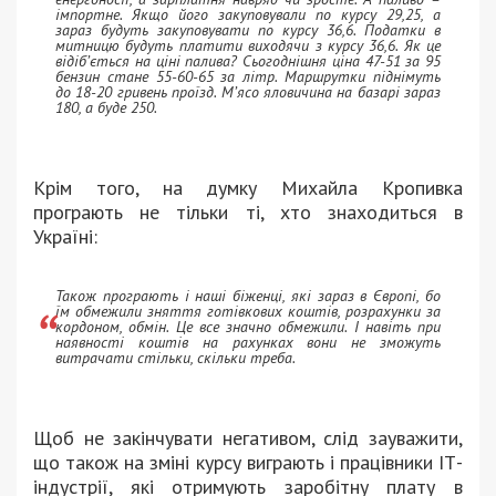
імпортне. Якщо його закуповували по курсу 29,25, а
зараз будуть закуповувати по курсу 36,6. Податки в
митницю будуть платити виходячи з курсу 36,6. Як це
відіб’ється на ціні палива? Сьогоднішня ціна 47-51 за 95
бензин стане 55-60-65 за літр. Маршрутки піднімуть
до 18-20 гривень проїзд. М’ясо яловичина на базарі зараз
180, а буде 250.
Крім того, на думку Михайла Кропивка
програють не тільки ті, хто знаходиться в
Україні:
Також програють і наші біженці, які зараз в Європі, бо
їм обмежили зняття готівкових коштів, розрахунки за
кордоном, обмін. Це все значно обмежили. І навіть при
наявності коштів на рахунках вони не зможуть
витрачати стільки, скільки треба.
Щоб не закінчувати негативом, слід зауважити,
що також на зміні курсу виграють і працівники ІТ-
індустрії, які отримують заробітну плату в