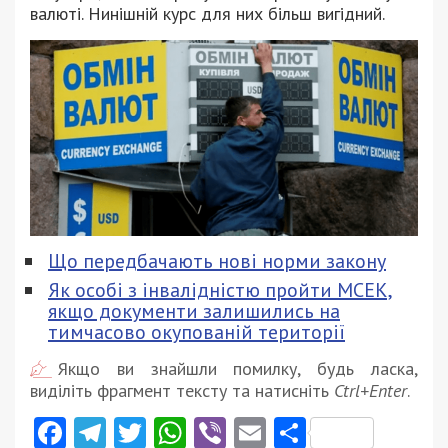
валюті. Нинішній курс для них більш вигідний.
Що передбачають нові норми закону
Як особі з інвалідністю пройти МСЕК,
якщо документи залишились на
тимчасово окупованій території
Якщо ви знайшли помилку, будь ласка,
виділіть фрагмент тексту та натисніть
Ctrl+Enter
.
Facebook
Telegram
Twitter
WhatsApp
Viber
Email
Поділити