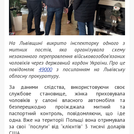
На Львівщині викрито інспекторку одного з
митних постів, яка організувала схему
незаконного переправлення військовозобов’язаних
чоловіків через державний кордон України. Про це
повідомляє
49000
з посиланням на Львівську
обласну прокуратуру.
За даними слідства, використовуючи своє
службове становище, жінка приховувала
чоловіків у салоні власного автомобіля та
безперешкодно проїжджала митний та
паспортний контроль, повідомляючи, що їде
одна. Вже на території Польщі вона отримувала
за свої “послуги” від “клієнтів” 3 тисячі доларів
США.