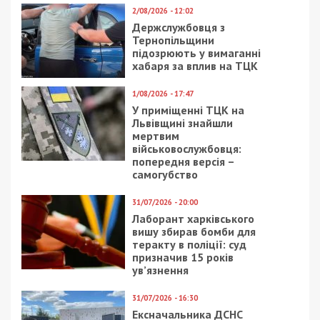
Предыдущая статья:
6 років за проросійську пропаганду: на
Миколаївщині засудили екс-очільника
регіонального відділення “Партії Шарія”
Следующая статья:
Інспекторка митниці приховувала
чоловіків в салоні автомобіля для
переправлення через держкордон
ГОЛОВНЕ ЗА ДЕНЬ