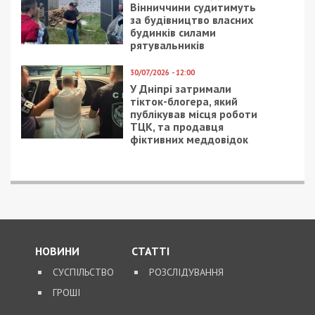
6/02/2020 - 11:03
11/11/2024 - 10:33
Первый февральский
Якщо уряд забере у
снег в Днепре: лучшие
Дніпра 3,3 млрд грн,
фото из соцсетей
місто втратить
можливість
відновлювати будинки
і школи після обстрілів
РФ, – Філатов
29/08/2018 - 9:59
10/02/2023 - 18:34
Ночью в Днепре
Міська влада Дніпра
сгорели два
розповіла про поточну
автомобиля
ситуацію в місті на
18:00