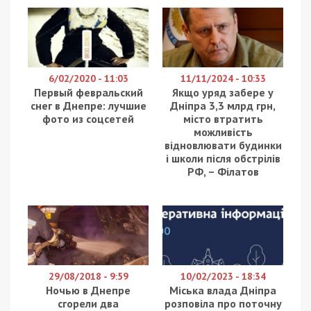
П’ятигірський ліцей на Харківщині опинився в
центрі скандалу через завищені ціни на ремонт
протирадіаційного укриття. За результатами
тендеру, вартість робіт склала 68,74 млн грн,
що, за оцінками експертів, у 2-4 рази перевищує
ринкові ціни на будівельні матеріали. Про це
повідомляє
49000
з посиланням на
“Наші Гроші”.
Згідно з договором, компанія “Східбуд” має
виконати капітальний ремонт укриття,
включаючи загальнобудівельні роботи,
гідроізоляцію фундаментів, заміну дверей,