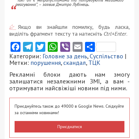
“Такі дії є неприпустимими та потребують негайного
реагування”, – заявив Дмитро Лубінець.
Якщо ви знайшли помилку, будь ласка,
виділіть фрагмент тексту та натисніть
Ctrl+Enter
.
Facebook
Telegram
Twitter
WhatsApp
Viber
Email
Поділити
Категории:
Головне за день
,
Суспільство
|
Метки:
порушення
,
скандал
,
ТЦК
Рекламні блоки дають нам змогу
залишатися незалежними ЗМІ, а вам -
отримувати найсвіжіші новини під ними.
Приєднуйтесь також до 49000 в Google News. Слідкуйте
за останніми новинами!
Приєднатися