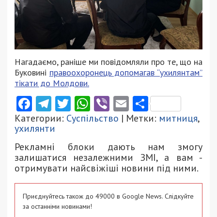
Нагадаємо, раніше ми повідомляли про те, що на
Буковині
правоохоронець допомагав “ухилянтам”
тікати до Молдови.
Facebook
Telegram
Twitter
WhatsApp
Viber
Email
Поділити
Категории:
Суспільство
| Метки:
митниця
,
ухилянти
Рекламні блоки дають нам змогу
залишатися незалежними ЗМІ, а вам -
отримувати найсвіжіші новини під ними.
Приєднуйтесь також до 49000 в Google News. Слідкуйте
за останніми новинами!