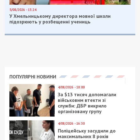
шт, тоді як у Харкові її можна придбати
за 9-10 грн/шт.
За мінімальними підрахунками, переплата лише
на цих позиціях може перевищити 3,5 млн грн.
Крім того, в кошторисі виявлено помилки, що
призвели до завищення вартості окремих
позицій у сотні разів.
Тендер відбувся без конкуренції, оскільки інші
учасники не відповідали вимогам замовника.
Варто зазначити, що це вже друга спроба
замовити ремонт укриття цього ліцею. Перший
договір було розірвано через виявлені
аудиторами порушення.
Харківська компанія “Східбуд”, яка отримала
підряд, фігурувала у кримінальній справі щодо
розкрадання бюджетних коштів.