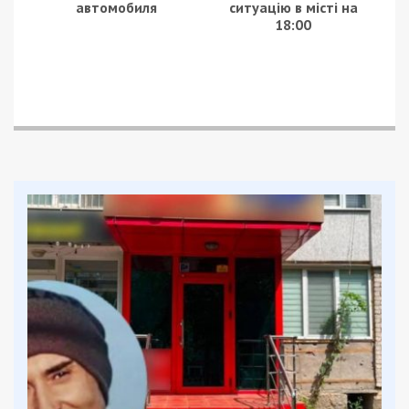
теплоізоляцію, інженерні мережі, протипожежні
системи та благоустрій.
Однак, аналіз кошторису виявив значні
розбіжності між заявленими цінами та
ринковими. Наприклад:
Штукатурна суміш КМ-75 врахована за
ціною 37 грн/кг, тоді як у Харкові її
можна придбати за 9-10 грн/кг.
Асфальтобетон дрібнозернистий типу Б
марки 1 оцінено в 12 600 грн/т, що
вдвічі дорожче ринкової ціни.
Бетон В30 М400 F150 W6 коштує 7 680
грн/куб. м, що на 150-200% вище
ринкових цін.
Арматурна сталь А-ІІІ діаметром 8 мм
врахована за ціною 63 298 грн/т, що
вдвічі перевищує ринкові пропозиції.
Цегла силікатна М150 оцінена в 22 грн/