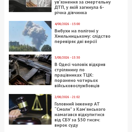
Нагадаємо, раніше ми повідомляли про те, що
шкільне укриття у селищі на Харківщині
побудують за 122 млн грн за завищеними цінами.
Facebook
Telegram
Twitter
WhatsApp
Viber
Email
Поділити
Категории:
Гроші
,
Суспільство
| Метки:
ліцей
,
тендер
,
укриття
Рекламні блоки дають нам змогу
залишатися незалежними ЗМІ, а вам -
отримувати найсвіжіші новини під ними.
Приєднуйтесь також до 49000 в Google News. Слідкуйте
за останніми новинами!
Приєднатися
Читайте також