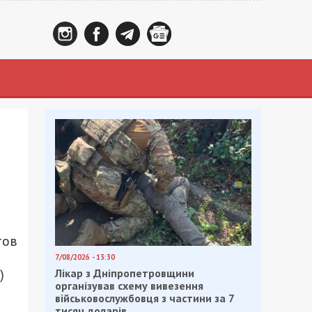
тов
7/08/2026 - 13:30
)
Лікар з Дніпропетровщини
організував схему вивезення
військовослужбовця з частини за 7
тисяч доларів