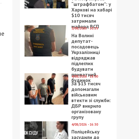
“штрафбатом”: у
Харкові на хабарі
$10 тисяч
затримали
майора ВСП
5/08/2026 - 10:29
ые
На Волині
депутат-
посадовець
Укрзалізниці
відряджав
підлеглих
будувати
приватний
4/08/2026 - 18:00
будинок
За $13 тисяч
допомагали
військовим
втекти зі служби:
ДБР викрило
організовану
групу
4/08/2026 - 16:30
Поліцейську
засудили до