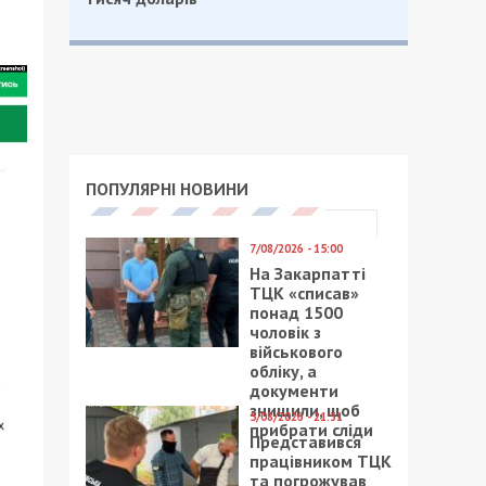
ПОПУЛЯРНІ НОВИНИ
7/08/2026 - 15:00
На Закарпатті
ТЦК «списав»
понад 1500
чоловік з
військового
обліку, а
документи
знищили, щоб
5/08/2026 - 21:31
прибрати сліди
Представився
працівником ТЦК
та погрожував