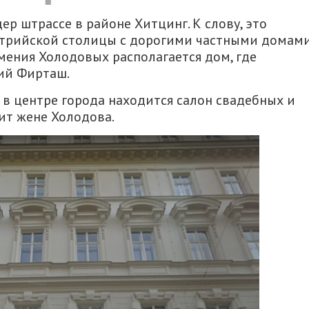
р штрассе в районе Хитцинг. К слову, это
стрийской столицы с дорогими частными домами
мения Холодовых располагается дом, где
ий Фирташ.
 в центре города находится салон свадебных и
ит жене Холодова.