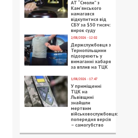
АТ “Смоли” з
Кам’янського
намагався
відкупитися від
СБУ за $50 тисяч:
вирок суду
2/08/2026 - 12:02
Держслужбовця з
Тернопільщини
підозрюють у
вимаганні хабаря
за вплив на ТЦК
1/08/2026 - 17:47
У приміщенні
ТЦК на
Львівщині
знайшли
мертвим
військовослужбовця:
попередня версія
– самогубство