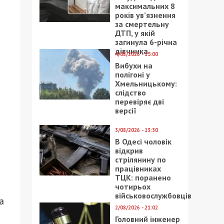
максимальних 8
років ув’язнення
за смертельну
ДТП, у якій
загинула 6-річна
дівчинка
4/08/2026 - 15:00
Вибухи на
полігоні у
Хмельницькому:
слідство
перевіряє дві
версії
3/08/2026 - 13:30
В Одесі чоловік
відкрив
стрілянину по
працівниках
ТЦК: поранено
чотирьох
військовослужбовців
а
2/08/2026 - 21:02
Головний інженер