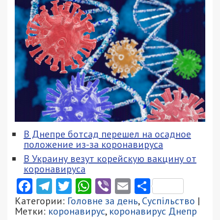
В Днепре ботсад перешел на осадное
положение из-за коронавируса
В Украину везут корейскую вакцину от
коронавируса
Facebook
Telegram
Twitter
WhatsApp
Viber
Email
Поділити
Категории:
Головне за день
,
Суспільство
|
Метки:
коронавирус
,
коронавирус Днепр