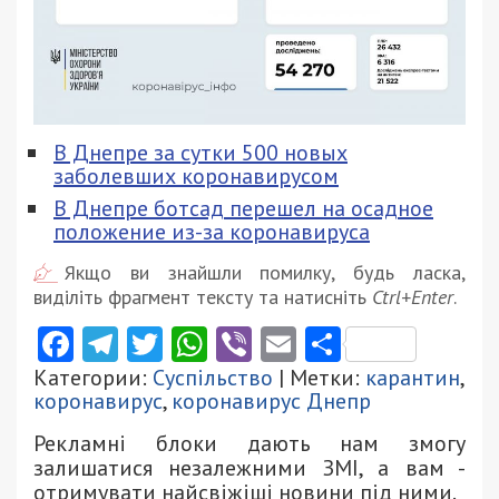
В Днепре за сутки 500 новых
заболевших коронавирусом
В Днепре ботсад перешел на осадное
положение из-за коронавируса
Якщо ви знайшли помилку, будь ласка,
виділіть фрагмент тексту та натисніть
Ctrl+Enter
.
Facebook
Telegram
Twitter
WhatsApp
Viber
Email
Поділити
Категории:
Суспільство
| Метки:
карантин
,
коронавирус
,
коронавирус Днепр
Рекламні блоки дають нам змогу
залишатися незалежними ЗМІ, а вам -
отримувати найсвіжіші новини під ними.