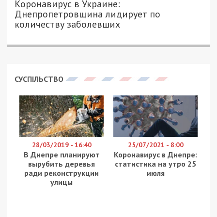
ПЕТРО ЩУКІН - СПЕЦИАЛЬНО ДЛЯ
3803
49000.COM.UA
Наш город находится на двух берегах
могущественной реки Днепр, и мосты играют
немаловажное значение в жизни горожан.
Необычное место, откуда видны несколько
мостов, запечатлено на фото,
опубликованном
Еленой Присягиной в группе “История в
фотографиях. Екатеринослав-Днепропетровск.” в
Facebook.
Необычное фото было сделано в мае 1966 года
Юрием Быковским с помощью телеобъектива с
f=300 мм. Место съемки находится между
правым берегом и Монастырским островом. С
этой точки и сегодня видно сразу четыре моста
подряд. На переднем плане находится пролет
железнодорожного Мерефо-Херсонского моста.
Сразу же за ним видно пешеходный мост,
который ведет на остров. Далее на этом фото