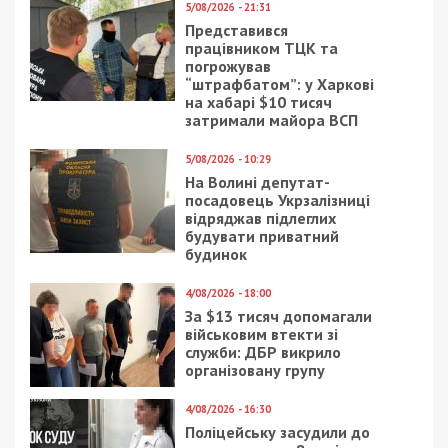
28/03/2019 - 16:40
25/07/2021 - 8:00
В Днепре планируют
Коронавирус в Днепре:
вырубить деревья
статистика на утро 25
ради реконструкции
июля
улицы
4/10/2024 - 9:30
12/06/2019 - 13:09
Ворог не припиняв
Представитель
атаки на
президента
Нікопольщину
Зеленского в Кабмине
рассказал, почему
вырастут цены на
электричество