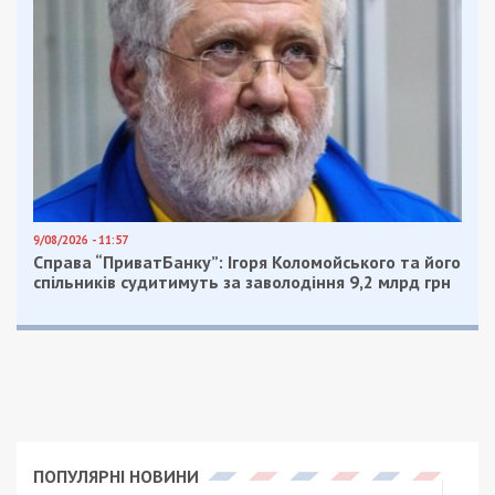
В Днепре показали, как выглядела
набережная во время войны: фото
Как в Днепре выглядит один из
главных мостов с необычного ракурса:
фото
Facebook
Telegram
Twitter
WhatsApp
Viber
Email
Поділити
Категории:
Суспільство
| Метки:
история
,
история днепра
Рекламні блоки дають нам змогу
залишатися незалежними ЗМІ, а вам -
отримувати найсвіжіші новини під ними.
Приєднуйтесь також до 49000 в Google News. Слідкуйте
за останніми новинами!
Приєднатися