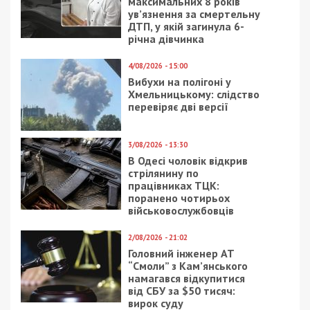
9/08/2026 - 11:57
Справа “ПриватБанку”: Ігоря Коломойського та його
спільників судитимуть за заволодіння 9,2 млрд грн