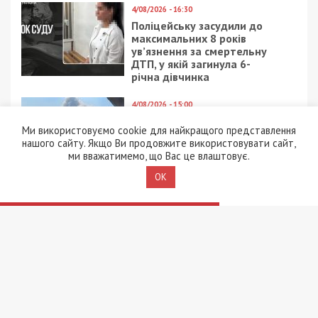
4/08/2026 - 16:30
Поліцейську засудили до
максимальних 8 років
ув’язнення за смертельну
ДТП, у якій загинула 6-
річна дівчинка
4/08/2026 - 15:00
Вибухи на полігоні у
Ми використовуємо cookie для найкращого представлення
Хмельницькому: слідство
нашого сайту. Якщо Ви продовжите використовувати сайт,
перевіряє дві версії
ми вважатимемо, що Вас це влаштовує.
OK
3/08/2026 - 13:30
В Одесі чоловік відкрив
стрілянину по
працівниках ТЦК:
поранено чотирьох
військовослужбовців
2/08/2026 - 21:02
Головний інженер АТ
“Смоли” з Кам’янського