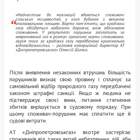
«Найчастіше до махінацій вдаються споживачі
сільських місцевостей, у кого будинок з великою
опалювальною площею. Варто пам’ятати, що крадіжки
газу обійдуться набагато дорожче, аніж обліковане
споживання. У результаті порушник заплатить за
неврахований газ в розмірі граничної норми споживання,
окрім того за крадіжку газу передбачена кримінальна
відповідальність», – розповів комерційний директор АТ
«Дніпропетровськгаз» Олексій Шипко.
Після виявлення незаконних втручань більшість
порушників визнає свою провину і сплачує за
самовільний відбір природного газу передбачені
законом штрафні санкції. Якщо ж людина не
підтверджує своєї вини, питання стягнення
збитків вирішується в судовому порядку. При
цьому споживач-порушник має сплатити ще й
судові витрати.
АТ «Дніпропетровськгаз» вкотре застерігає
споживачів від таких вкрай небезпечних дій, аби