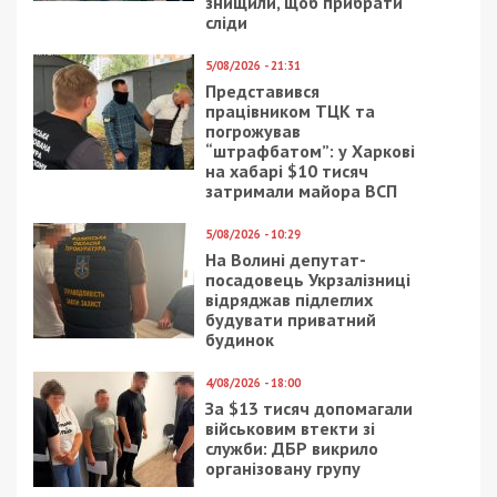
знищили, щоб прибрати
сліди
5/08/2026 - 21:31
Представився
працівником ТЦК та
погрожував
“штрафбатом”: у Харкові
на хабарі $10 тисяч
затримали майора ВСП
5/08/2026 - 10:29
На Волині депутат-
посадовець Укрзалізниці
відряджав підлеглих
будувати приватний
будинок
4/08/2026 - 18:00
За $13 тисяч допомагали
військовим втекти зі
служби: ДБР викрило
організовану групу