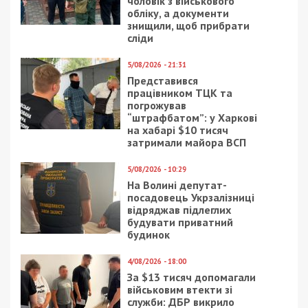
«Від себе також ( і вкрай коректно ) хочу подякувати
Нацполіції. Бо ти загинаєшся на роботі 24/7, а
натомість отримуєш кримінальні справи на підлеглих».
Нагадаємо, на засіданні суду над вбивцею Ірини
Фаріон, що відбулося сьогодні, стало відомо, що
Філатов, Стерненко і Корбан ймовірно були
наступними цілями кілера.
Facebook
Telegram
Twitter
WhatsApp
Viber
Email
Поділити
Категории:
Популярні новини
,
Топ
|
Метки:
замовне вбивство
,
полиция
,
Филатов
Рекламні блоки дають нам змогу
залишатися незалежними ЗМІ, а вам -
отримувати найсвіжіші новини під ними.
Приєднуйтесь також до 49000 в Google News. Слідкуйте