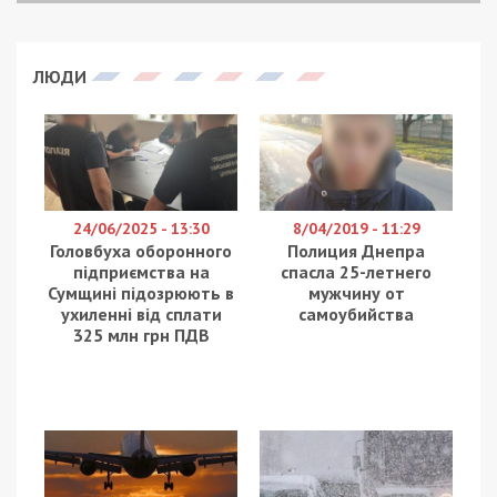
Міський голова Дніпра Борис Філатов заявив, що
Національна поліція знала
про готування замаху
на нього,
однак не повідомила про це. Водночас, за
його словами, правоохоронці відкривають
кримінальні справи проти його родичів. Про це
повідомляє
49000
з посиланням на
телеграм-
канал мера Дніпра
.
У новому дописі в соціальних мережах мер
Дніпра Борис Філатов оприлюднив інформацію,