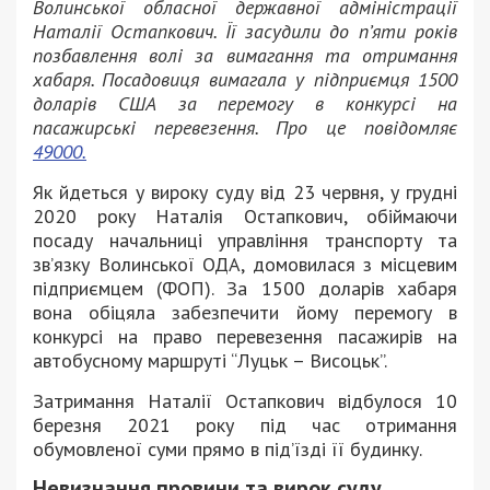
Волинської обласної державної адміністрації
Наталії Остапкович. Її засудили до п’яти років
позбавлення волі за вимагання та отримання
хабаря. Посадовиця вимагала у підприємця 1500
доларів США за перемогу в конкурсі на
пасажирські перевезення. Про це повідомляє
49000.
Як йдеться у вироку суду від 23 червня, у грудні
2020 року Наталія Остапкович, обіймаючи
посаду начальниці управління транспорту та
зв’язку Волинської ОДА, домовилася з місцевим
підприємцем (ФОП). За 1500 доларів хабаря
вона обіцяла забезпечити йому перемогу в
конкурсі на право перевезення пасажирів на
автобусному маршруті “Луцьк – Висоцьк”.
Затримання Наталії Остапкович відбулося 10
березня 2021 року під час отримання
обумовленої суми прямо в під’їзді її будинку.
Невизнання провини та вирок суду