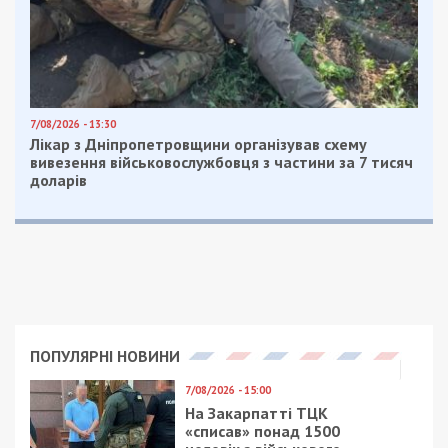
його родина отримують кримінальне
переслідування з боку правоохоронців:
«Я точно знаю, що просто зараз шановна Національна
поліція клепає нові справи вже не лише проти мене, а й
проти членів моєї родини. Проти моєї сестри, доньки
та дружини».
Також Філатов розкритикував дії поліції у
ситуаціях, коли місто потерпає від обстрілів:
«Стався черговий обстріл міста, який встановив
антирекорд України за кількістю вбитих та поранених,
а тобі – все ті ж кримінальні справи».
Попри серйозні звинувачення, мер подякував
поліції — проте ця подяка мала відчутний
підтекст: