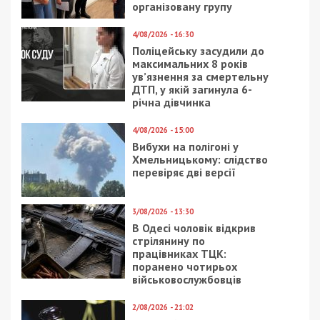
за останніми новинами!
Приєднатися
Читайте також
Предыдущая статья:
На Львівщині посадовців лісгоспу
підозрюють у незаконній вирубці дерев
на 50 млн грн
Следующая статья:
Вночі над Дніпропетровщиною захисники
неба знищили 2 ворожі ракети і 5
ударних БпЛА