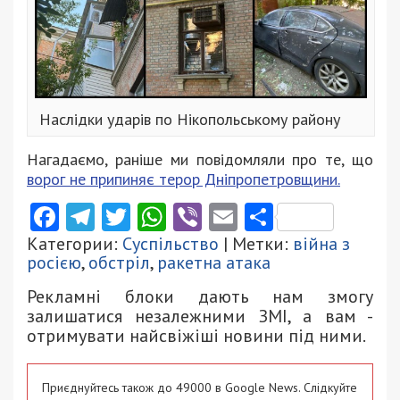
Наслідки ударів по Нікопольському району
Нагадаємо, раніше ми повідомляли про те, що
ворог не припиняє терор Дніпропетровщини.
Facebook
Telegram
Twitter
WhatsApp
Viber
Email
Поділити
Категории:
Суспільство
| Метки:
війна з
росією
,
обстріл
,
ракетна атака
Рекламні блоки дають нам змогу
залишатися незалежними ЗМІ, а вам -
отримувати найсвіжіші новини під ними.
Приєднуйтесь також до 49000 в Google News. Слідкуйте