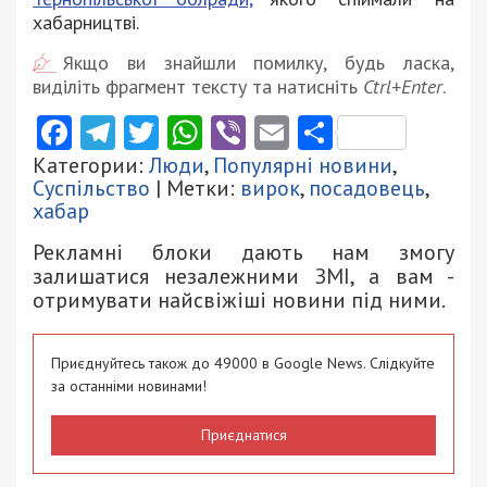
хабарництві.
Якщо ви знайшли помилку, будь ласка,
виділіть фрагмент тексту та натисніть
Ctrl+Enter
.
Facebook
Telegram
Twitter
WhatsApp
Viber
Email
Поділити
Категории:
Люди
,
Популярні новини
,
Суспільство
| Метки:
вирок
,
посадовець
,
хабар
Рекламні блоки дають нам змогу
залишатися незалежними ЗМІ, а вам -
отримувати найсвіжіші новини під ними.
Приєднуйтесь також до 49000 в Google News. Слідкуйте
за останніми новинами!
Приєднатися