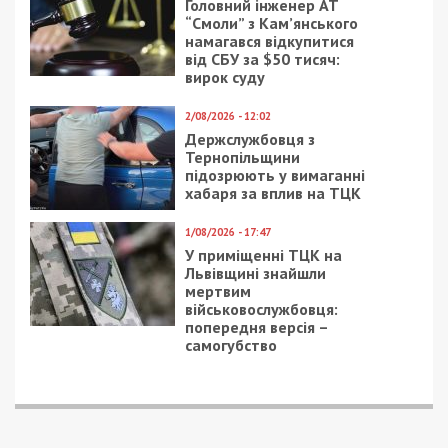
ЛЮДИ
24/06/2025 - 13:30
8/04/2019 - 11:29
Головбуха оборонного
Полиция Днепра
підприємства на
спасла 25-летнего
Сумщині підозрюють в
мужчину от
ухиленні від сплати
самоубийства
325 млн грн ПДВ