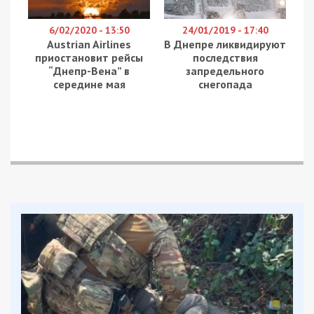
яка викликала широкий резонанс. За його
словами, правоохоронні органи мали дані про
загрозу його життю, однак не повідомили про це.
«Кілька годин тому українські ЗМІ повідомили, що, коли
у Шевченківському районному суді Львова представили
вміст телефону підозрюваного у вбивстві Ірини Фаріон,
там знайшли, зокрема, досьє на ліквідацію Сергія
Стерненка, мене та Геннадія Корбана», — повідомив
Філатов.
Він наголосив, що поліція, знаючи про можливі
замахи, не попередила потенційних жертв:
«Я солідаризуюся з Сергієм у вдячності Національній
поліції, котрій стало відомо, що на нас готують
замахи, і котра не обмовилася про це жодним словом».
Водночас, мер заявив, що замість захисту він та