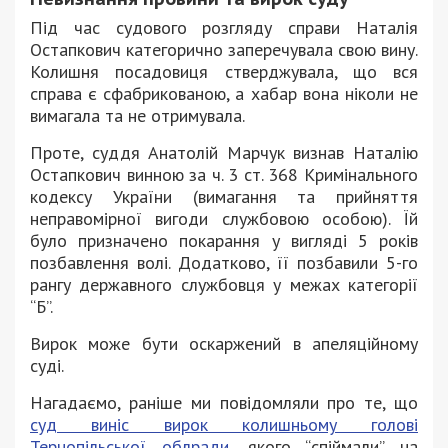
Під час судового розгляду справи Наталія
Остапкович категорично заперечувала свою вину.
Колишня посадовиця стверджувала, що вся
справа є сфабрикованою, а хабар вона ніколи не
вимагала та не отримувала.
Проте, суддя Анатолій Марчук визнав Наталію
Остапкович винною за ч. 3 ст. 368 Кримінального
кодексу України (вимагання та прийняття
неправомірної вигоди службовою особою). Їй
було призначено покарання у вигляді 5 років
позбавлення волі. Додатково, її позбавили 5-го
рангу державного службовця у межах категорії
“Б”.
Вирок може бути оскаржений в апеляційному
суді.
Нагадаємо, раніше ми повідомляли про те, що
суд виніс вирок колишньому голові
Тернопільської облради,
якого “спіймали” на