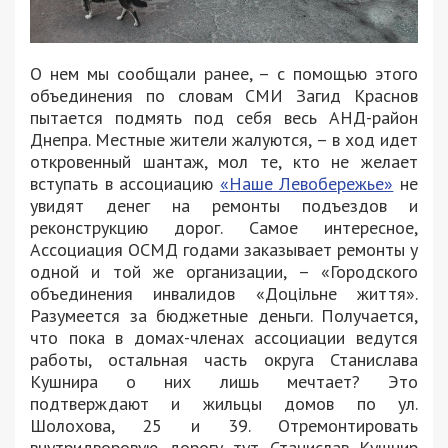
О нем мы сообщали ранее, – с помощью этого
объединения по словам СМИ Загид Краснов
пытается подмять под себя весь АНД-район
Днепра. Местные жители жалуются, – в ход идет
откровенный шантаж, мол те, кто не желает
вступать в ассоциацию
«Наше Левобережье»
не
увидят денег на ремонты подъездов и
реконструкцию дорог. Самое интересное,
Ассоциация ОСМД годами заказывает ремонты у
одной и той же организации, – «Городского
объединения инвалидов «Доцільне життя».
Разумеется за бюджетные деньги. Получается,
что пока в домах-членах ассоциации ведутся
работы, остальная часть округа Станислава
Кушнира о них лишь мечтает? Это
подтверждают и жильцы домов по ул.
Шолохова, 25 и 39. Отремонтировать
внутридворовую дорогу тут Станислав Кушнир