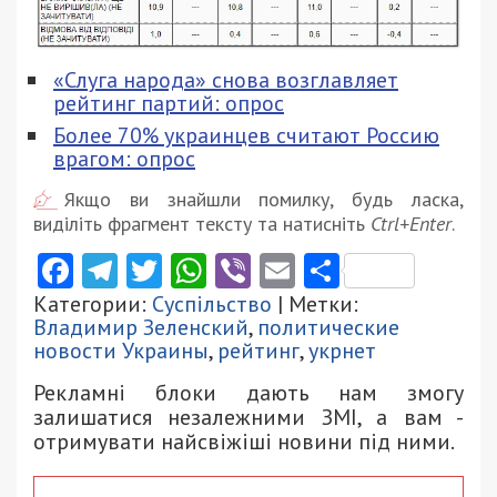
«Слуга народа» снова возглавляет
рейтинг партий: опрос
Более 70% украинцев считают Россию
врагом: опрос
Якщо ви знайшли помилку, будь ласка,
виділіть фрагмент тексту та натисніть
Ctrl+Enter
.
Facebook
Telegram
Twitter
WhatsApp
Viber
Email
Поділити
Категории:
Суспільство
| Метки:
Владимир Зеленский
,
политические
новости Украины
,
рейтинг
,
укрнет
Рекламні блоки дають нам змогу
залишатися незалежними ЗМІ, а вам -
отримувати найсвіжіші новини під ними.