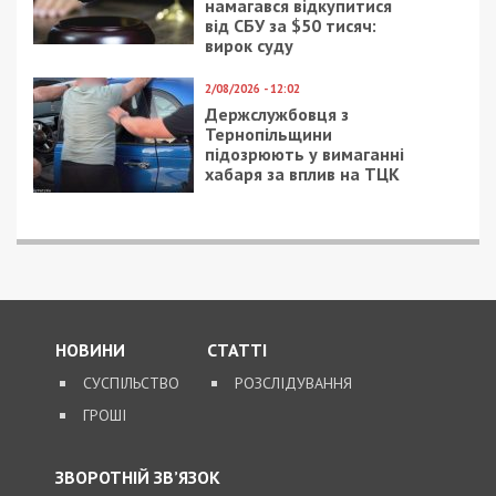
намагався відкупитися
від СБУ за $50 тисяч:
вирок суду
2/08/2026 - 12:02
Держслужбовця з
Тернопільщини
підозрюють у вимаганні
хабаря за вплив на ТЦК
НОВИНИ
СТАТТІ
СУСПІЛЬСТВО
РОЗСЛІДУВАННЯ
ГРОШІ
ЗВОРОТНІЙ ЗВ’ЯЗОК