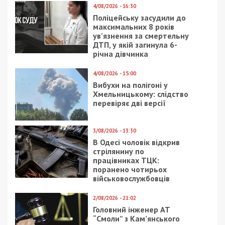
4/08/2026 - 16:30
Поліцейську засудили до
максимальних 8 років
ув’язнення за смертельну
ДТП, у якій загинула 6-
річна дівчинка
4/08/2026 - 15:00
Вибухи на полігоні у
Хмельницькому: слідство
перевіряє дві версії
3/08/2026 - 13:30
В Одесі чоловік відкрив
стрілянину по
працівниках ТЦК:
поранено чотирьох
військовослужбовців
2/08/2026 - 21:02
Головний інженер АТ
“Смоли” з Кам’янського