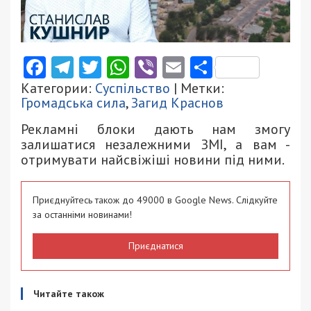
Facebook
Telegram
Twitter
WhatsApp
Viber
Email
Поділити
Категории:
Суспільство
| Метки:
Громадська сила
,
Загид Краснов
Рекламні блоки дають нам змогу
залишатися незалежними ЗМІ, а вам -
отримувати найсвіжіші новини під ними.
Приєднуйтесь також до 49000 в Google News. Слідкуйте
за останніми новинами!
Приєднатися
Читайте також