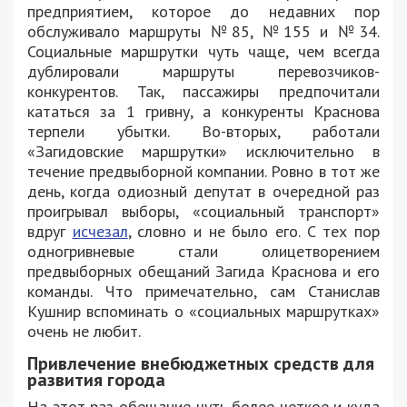
предприятием, которое до недавних пор
обслуживало маршруты №85, №155 и №34.
Социальные маршрутки чуть чаще, чем всегда
дублировали маршруты перевозчиков-
конкурентов. Так, пассажиры предпочитали
кататься за 1 гривну, а конкуренты Краснова
терпели убытки. Во-вторых, работали
«Загидовские маршрутки» исключительно в
течение предвыборной компании. Ровно в тот же
день, когда одиозный депутат в очередной раз
проигрывал выборы, «социальный транспорт»
вдруг
исчезал
, словно и не было его. С тех пор
одногривневые стали олицетворением
предвыборных обещаний Загида Краснова и его
команды. Что примечательно, сам Станислав
Кушнир вспоминать о «социальных маршрутках»
очень не любит.
Привлечение внебюджетных средств для
развития города
На этот раз обещание чуть более четкое и куда