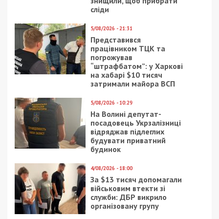
знищили, щоб прибрати
сліди
5/08/2026 - 21:31
Представився
працівником ТЦК та
погрожував
“штрафбатом”: у Харкові
на хабарі $10 тисяч
затримали майора ВСП
5/08/2026 - 10:29
На Волині депутат-
посадовець Укрзалізниці
відряджав підлеглих
будувати приватний
будинок
4/08/2026 - 18:00
За $13 тисяч допомагали
військовим втекти зі
служби: ДБР викрило
організовану групу