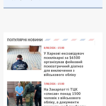
ПОПУЛЯРНІ НОВИНИ
8/08/2026 - 15:00
У Харкові ексзавідувач
психлікарні за $6500
організував фейковий
психіатричний діагноз
для виключення з
військового обліку
7/08/2026 - 15:00
На Закарпатті ТЦК
«списав» понад 1500
чоловік з військового
обліку, а документи