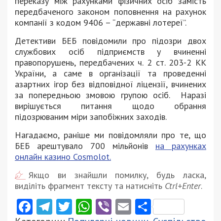
переказу між рахунками фізичних осіб замість
передбаченого законом поповнення на рахунок
компанії з кодом 9406 – “державні лотереї”.
Детективи БЕБ повідомили про підозри двох
службових осіб підприємств у вчиненні
правопорушень, передбачених ч. 2 ст. 203-2 КК
України, а саме в організації та проведенні
азартних ігор без відповідної ліцензії, вчинених
за попередньою змовою групою осіб. Наразі
вирішується питання щодо обрання
підозрюваним міри запобіжних заходів.
Нагадаємо, раніше ми повідомляли про те, що
БЕБ арештувало 700 мільйонів
на рахунках
онлайн казино Cosmolot.
Якщо ви знайшли помилку, будь ласка,
виділіть фрагмент тексту та натисніть
Ctrl+Enter
.
Facebook
Telegram
Twitter
WhatsApp
Viber
Email
Поділити