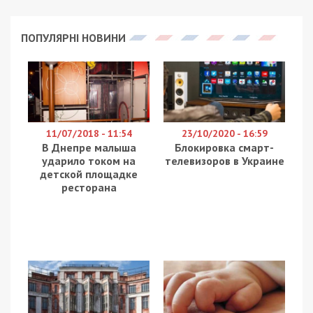
На Кіровоградщині повідомили про підозру
керівнику підрядної організації, яка виконала
ремонт асфальтобетонного покриття двох
вулиць у місті Знам’янка неякісно та за
завищеними цінами. За даними поліції, керівник
фірми є близькою особою “вора в законі”. Про це
повідомляє
49000
із посиланням на департамент
стратегічних розслідувань Нацполіції та
Кіровоградську обласну прокуратуру.