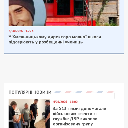
клопотанням щодо накладення арешту на його
майно.