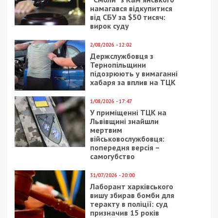
отримувати найсвіжіші новини під ними.
Приєднуйтесь також до 49000 в Google News. Слідкуйте
за останніми новинами!
Приєднатися
Читайте також
Предыдущая статья:
Посадовець Київської митниці вимагав
хабарі від імпортера кави
Следующая статья:
Львівщина, Київщина та Одещина –
найкорумпованіші області України