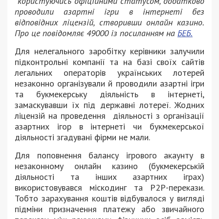
користуючись офіційними статусом, додатково
проводили азартні ігри в інтернеті без
відповідних ліцензій, створивши онлайн казино.
Про це повідомляє 49000 із посиланням на
БЕБ.
Для нелегального заробітку керівники залучили
підконтрольні компанії та на базі своїх сайтів
легальних операторів українських лотерей
незаконно організували й проводили азартні ігри
та букмекерську діяльність в інтернеті,
замаскувавши їх під державні лотереї. Жодних
ліцензій на проведення діяльності з організації
азартних ігор в інтернеті чи букмекерської
діяльності згадувані фірми не мали.
Для поповнення балансу ігрового акаунту в
незаконному онлайн казино (букмекерській
діяльності та інших азартних іграх)
використовувався міскодинг та Р2Р-перекази.
Тобто зарахування коштів відбувалося у вигляді
підміни призначення платежу або звичайного