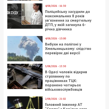
Санкція статті передбачає покарання у вигляді
позбавлення волі на строк від 7 до 12 років із
конфіскацією майна.
Нагадаємо, раніше ми повідомляли про те, що
одеський «Міськзелентрест» через недбалість
втратив землю вартістю понад 350 млн грн.
Facebook
Telegram
Twitter
WhatsApp
Viber
Email
Поділити
Категории:
Популярні новини
,
Розслідування
| Метки:
гроші
,
корупція
Рекламні блоки дають нам змогу
залишатися незалежними ЗМІ, а вам -