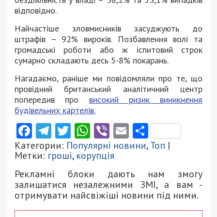
відповідно.
Найчастіше зловмисників засуджують до
штрафів – 92% вироків. Позбавлення волі та
громадські роботи або ж іспитовий строк
сумарно складають десь 5-8% покарань.
Нагадаємо, раніше ми повідомляли про те, що
провідний британський аналітичний центр
попередив про
високий ризик виникнення
будівельних картелів.
Facebook
Telegram
Twitter
WhatsApp
Viber
Email
Поділити
Категории:
Популярні новини
,
Топ
|
Метки:
гроші
,
корупція
Рекламні блоки дають нам змогу
залишатися незалежними ЗМІ, а вам -
отримувати найсвіжіші новини під ними.