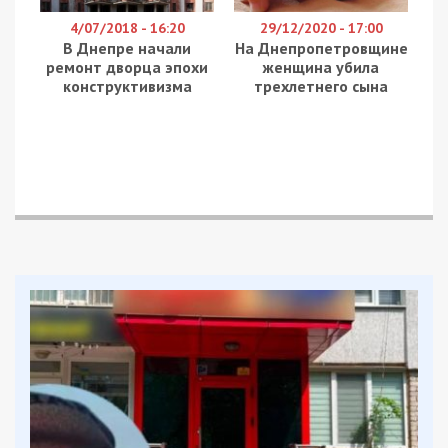
За даними слідства, Управління містобудування,
архітектури та житлово-комунального
господарства Знам’янської міської ради було
укладено договір з підрядною організацією на
виконання поточних ремонтних робіт кількох
вулиць міста Знам’янки.
Експертизою підтверджено, що підрядник
будівельні роботи на вказаному об’єкті виконав
неякісно. Окрім того, ним було суттєво
завищено вартість виконаних дорожніх робіт,
що оплачувались за бюджетний кошт. Таким
чином сума завданих злочином збитків
становить понад 3 мільйона гривень.
Керівнику підрядної організації повідомлено про
підозру за ч. 4 та ч. 5 ст. 191 (Привласнення,
розтрата майна або заволодіння ним шляхом
зловживання службовим становищем) КК України
та обрано запобіжний захід у вигляді 3,3 млн грн
застави. Також прокурори звернулися до суду з