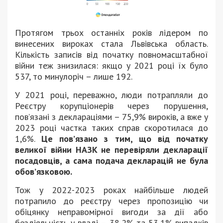
Протягом трьох останніх років лідером по
винесених вироках стала Львівська область.
Кількість записів від початку повномасштабної
війни теж знизилася: якщо у 2021 році їх було
537, то минулоріч – лише 192.
У 2021 році, переважно, люди потрапляли до
Реєстру корупціонерів через порушення,
пов’язані з деклараціями – 75,9% вироків, а вже у
2023 році частка таких справ скоротилася до
1,6%.
Це пов’язано з тим, що від початку
великої війни НАЗК не перевіряли декларації
посадовців, а сама подача декларацій не була
обовʼязковою.
Тож у 2022-2023 роках найбільше людей
потрапило до реєстру через пропозицію чи
обіцянку неправомірної вигоди за дії або
бездіяльність у владі – 38,2% та 53,1% випадків