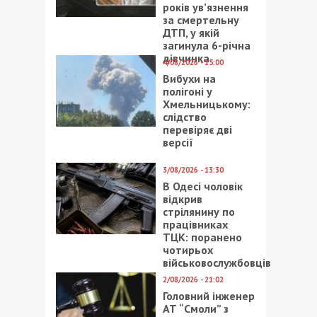
років ув’язнення
за смертельну
ДТП, у якій
загинула 6-річна
дівчинка
4/08/2026 - 15:00
Вибухи на
полігоні у
Хмельницькому:
слідство
перевіряє дві
версії
3/08/2026 - 13:30
В Одесі чоловік
відкрив
стрілянину по
працівниках
ТЦК: поранено
чотирьох
військовослужбовців
2/08/2026 - 21:02
Головний інженер
АТ “Смоли” з