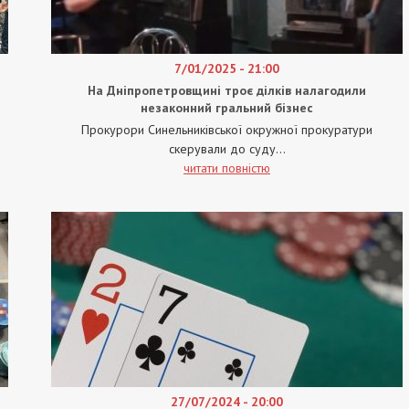
7/01/2025 - 21:00
На Дніпропетровщині троє ділків налагодили
незаконний гральний бізнес
Прокурори Синельниківської окружної прокуратури
скерували до суду...
читати повністю
27/07/2024 - 20:00