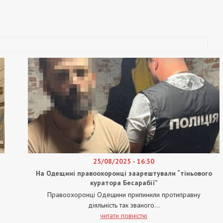
25/08/2025 - 16:30
На Одещині правоохоронці заарештували “тіньового
куратора Бесарабії”
Правоохоронці Одещини припинили протиправну
діяльність так званого...
читати повністю