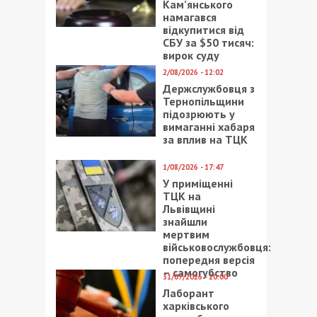
Кам’янського
намагався
відкупитися від
СБУ за $50 тисяч:
вирок суду
2/08/2026 - 12:02
Держслужбовця з
Тернопільщини
підозрюють у
вимаганні хабаря
за вплив на ТЦК
1/08/2026 - 17:47
У приміщенні
ТЦК на
Львівщині
знайшли
мертвим
військовослужбовця:
попередня версія
– самогубство
31/07/2026 - 20:00
Лаборант
харківського