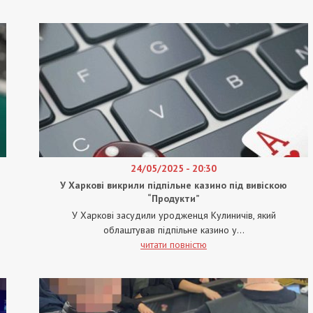
24/05/2025 - 20:30
У Харкові викрили підпільне казино під вивіскою
“Продукти”
У Харкові засудили уродженця Кулиничів, який
облаштував підпільне казино у...
читати повністю