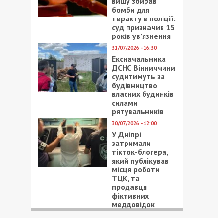
вишу збирав
бомби для
теракту в поліції:
суд призначив 15
років ув’язнення
31/07/2026 - 16:30
Ексначальника
ДСНС Вінниччини
судитимуть за
будівництво
власних будинків
силами
рятувальників
30/07/2026 - 12:00
У Дніпрі
затримали
тікток-блогера,
який публікував
місця роботи
ТЦК, та
продавця
фіктивних
меддовідок