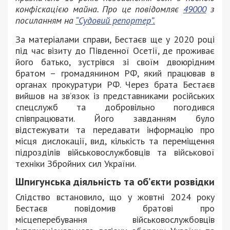
конфіскацією майна. Про це повідомляє
49000
з
посиланням на
“Судовий репортер”.
За матеріалами справи, Бестаєв ще у 2020 році
під час візиту до Південної Осетії, де проживає
його батько, зустрівся зі своїм двоюрідним
братом – громадянином РФ, який працював в
органах прокуратури РФ. Через брата Бестаєв
вийшов на зв’язок із представниками російських
спецслужб та добровільно погодився
співпрацювати. Його завданням було
відстежувати та передавати інформацію про
місця дислокації, вид, кількість та переміщення
підрозділів військовослужбовців та військової
техніки Збройних сил України.
Шпигунська діяльність та об’єкти розвідки
Слідство встановило, що у жовтні 2024 року
Бестаєв повідомив братові про
місцеперебування військовослужбовців