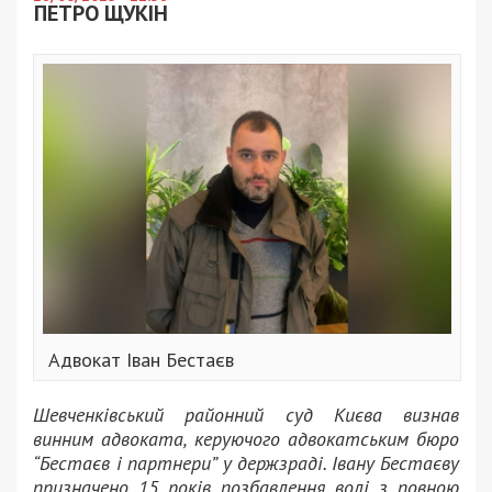
ПЕТРО ЩУКІН
Адвокат Іван Бестаєв
Шевченківський районний суд Києва визнав
винним адвоката, керуючого адвокатським бюро
“Бестаєв і партнери” у держзраді. Івану Бестаєву
призначено 15 років позбавлення волі з повною