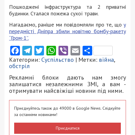
Пошкоджені інфраструктура та 2 приватні
будинки. Сталася пожежа сухої трави.
Нагадаємо, раніше ми повідомляли про те, що
у
передмісті Дніпра збили новітню бомбу-ракету
“Гром-1”.
Facebook
Telegram
Twitter
WhatsApp
Viber
Email
Поділити
Категории:
Суспільство
| Метки:
війна
,
обстріл
Рекламні блоки дають нам змогу
залишатися незалежними ЗМІ, а вам -
отримувати найсвіжіші новини під ними.
Приєднуйтесь також до 49000 в Google News. Слідкуйте
за останніми новинами!
Приєднатися