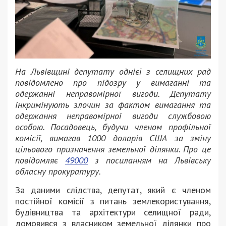
На Львівщині депутату однієї з селищних рад
повідомлено про підозру у вимаганні та
одержанні неправомірної вигоди. Депутату
інкримінують злочин за фактом вимагання та
одержання неправомірної вигоди службовою
особою. Посадовець, будучи членом профільної
комісії, вимагав 1000 доларів США за зміну
цільового призначення земельної ділянки. Про це
повідомляє
49000
з посиланням на Львівську
обласну прокуратуру.
За даними слідства, депутат, який є членом
постійної комісії з питань землекористування,
будівництва та архітектури селищної ради,
домовився з власником земельної ділянки про