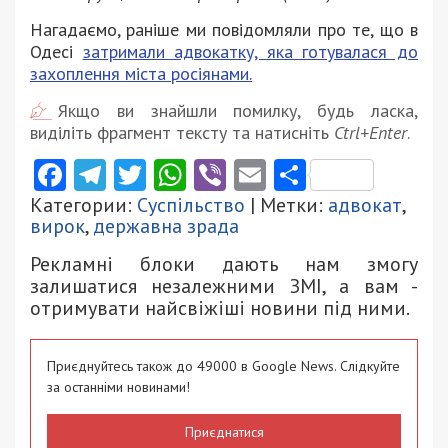
Нагадаємо, раніше ми повідомляли про те, що в
Одесі
затримали адвокатку, яка готувалася до
захоплення міста росіянами.
Якщо ви знайшли помилку, будь ласка,
виділіть фрагмент тексту та натисніть
Ctrl+Enter
.
Facebook
Telegram
Twitter
WhatsApp
Viber
Email
Поділити
Категории:
Суспільство
| Метки:
адвокат
,
вирок
,
державна зрада
Рекламні блоки дають нам змогу
залишатися незалежними ЗМІ, а вам -
отримувати найсвіжіші новини під ними.
Приєднуйтесь також до 49000 в Google News. Слідкуйте
за останніми новинами!
Приєднатися