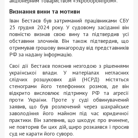
акціонерним товариством «Укроборонпром».
Визнання вини та мотиви
Іван Бестаєв був затриманий працівниками СБУ
25 грудня 2024 року. У судовому засіданні він
повністю визнав свою вину та підтвердив усі
обставини злочинів. Він також підтвердив, що
отримував грошову винагороду від представників
РФ за надану інформацію.
Свої дії Бестаєв пояснив незгодою з рішеннями
української влади. У матеріалах негласних
слідчих розшукових дій (НСРД) містяться
стенограми його телефонних розмов, де він
відкрито висловлює підтримку РФ та агресії
проти України. Проте у суді обвинувачений
заявив, що був розлючений через шахрайське
заволодіння його майном під час юридичної
практики. Він запевнив, що шкодує про вчинене,
не повторив би цих дій, щиро розкаявся і просив
суд не карати його суворо.