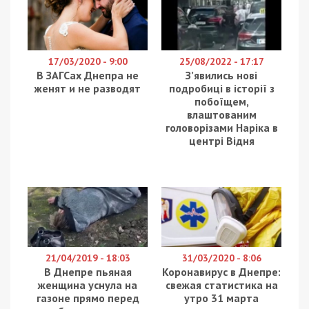
17/03/2020 - 9:00
25/08/2022 - 17:17
В ЗАГСах Днепра не
З’явились нові
женят и не разводят
подробиці в історії з
побоїщем,
влаштованим
головорізами Наріка в
центрі Відня
21/04/2019 - 18:03
31/03/2020 - 8:06
В Днепре пьяная
Коронавирус в Днепре:
женщина уснула на
свежая статистика на
газоне прямо перед
утро 31 марта