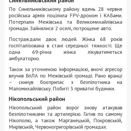
Синельниківський район
По Синельниківському району вдень 28 червня
російська армія поцілила FPV-дроном і КАБами.
Потерпали Межівська та Великомихайлівська
громади. Зайнялися 2 оселі, потрощене авто.
Постраждали двоє людей. Жінка 68 років
госпіталізована в стані середньої тяжкості. Ще
одна 69-річна жінка лікуватиметься
амбулаторно.
Також за уточненою інформацією, вночі агресор
влучив БпЛА по Межівській громаді. Рано вранці
– скинув боєприпас з безпілотника на
Маломихайлівську. Побиті 3 приватні будинки.
Нікопольський район
Нікопольський район ворог знову атакував
безпілотниками та артилерією. Гатив по самому
Нікополю, а також Марганецькій, Покровській,
Мирівській, Червоногригорівській громадах.