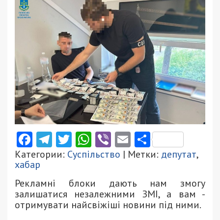
Facebook
Telegram
Twitter
WhatsApp
Viber
Email
Поділити
Категории:
Суспільство
| Метки:
депутат
,
хабар
Рекламні блоки дають нам змогу
залишатися незалежними ЗМІ, а вам -
отримувати найсвіжіші новини під ними.