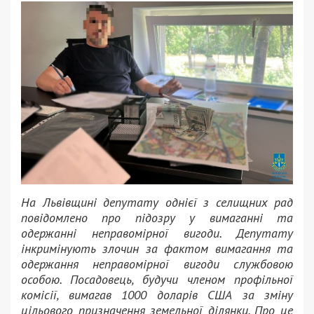
На Львівщині депутату однієї з селищних рад
повідомлено про підозру у вимаганні та
одержанні неправомірної вигоди. Депутату
інкримінують злочин за фактом вимагання та
одержання неправомірної вигоди службовою
особою. Посадовець, будучи членом профільної
комісії, вимагав 1000 доларів США за зміну
цільового призначення земельної ділянки. Про це