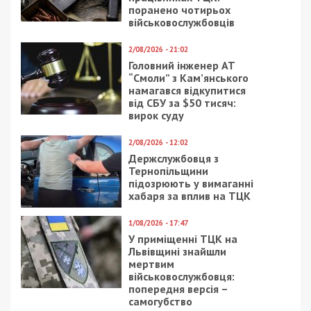
поранено чотирьох
військовослужбовців
2/08/2026 - 21:02
Головний інженер АТ
“Смоли” з Кам’янського
намагався відкупитися
від СБУ за $50 тисяч:
вирок суду
2/08/2026 - 12:02
Держслужбовця з
Тернопільщини
підозрюють у вимаганні
хабаря за вплив на ТЦК
1/08/2026 - 17:47
У приміщенні ТЦК на
Львівщині знайшли
мертвим
військовослужбовця:
попередня версія –
самогубство