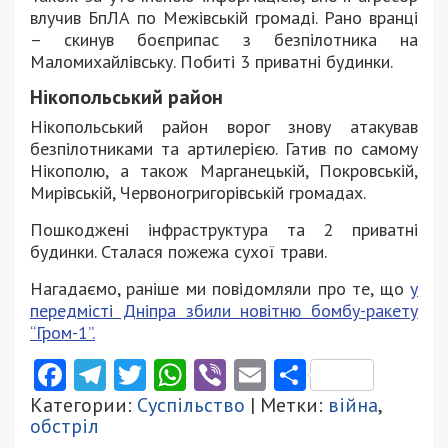
влучив БпЛА по Межівській громаді. Рано вранці
– скинув боєприпас з безпілотника на
Маломихайлівську. Побиті 3 приватні будинки.
Нікопольський район
Нікопольський район ворог знову атакував
безпілотниками та артилерією. Гатив по самому
Нікополю, а також Марганецькій, Покровській,
Мирівській, Червоногригорівській громадах.
Пошкоджені інфраструктура та 2 приватні
будинки. Сталася пожежа сухої трави.
Нагадаємо, раніше ми повідомляли про те, що
у
передмісті Дніпра збили новітню бомбу-ракету
“Гром-1”.
Facebook
Telegram
Twitter
WhatsApp
Viber
Email
Поділити
Категории:
Суспільство
| Метки:
війна
,
обстріл