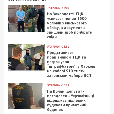
7/08/2026 - 15:00
На Закарпатті ТЦК
«списав» понад 1500
чоловік з військового
обліку, а документи
знищили, щоб прибрати
сліди
5/08/2026 - 21:31
Представився
працівником ТЦК та
погрожував
“штрафбатом”: у Харкові
на хабарі $10 тисяч
затримали майора ВСП
5/08/2026 - 10:29
На Волині депутат-
посадовець Укрзалізниці
відряджав підлеглих
будувати приватний
будинок