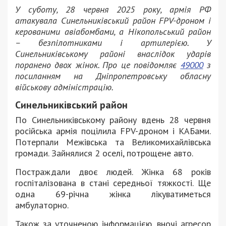
У суботу, 28 червня 2025 року, армія РФ
атакувала Синельниківський район FPV-дроном і
керованими авіабомбами, а Нікопольський район
– безпілотниками і артилерією. У
Синельниківському районі внаслідок ударів
поранено двох жінок. Про це повідомляє
49000
з
посиланням на Дніпропетровську обласну
військову адміністрацію.
Синельниківський район
По Синельниківському району вдень 28 червня
російська армія поцілила FPV-дроном і КАБами.
Потерпали Межівська та Великомихайлівська
громади. Зайнялися 2 оселі, потрощене авто.
Постраждали двоє людей. Жінка 68 років
госпіталізована в стані середньої тяжкості. Ще
одна 69-річна жінка лікуватиметься
амбулаторно.
Також за уточненою інформацією, вночі агресор