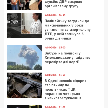
служби: ДБР викрило
організовану групу
4/08/2026 - 16:30
Поліцейську засудили до
максимальних 8 років
ув’язнення за смертельну
ДТП, у якій загинула 6-
річна дівчинка
4/08/2026 - 15:00
Вибухи на полігоні у
Хмельницькому: слідство
перевіряє дві версії
3/08/2026 - 13:30
В Одесі чоловік відкрив
стрілянину по
працівниках ТЦК:
поранено чотирьох
військовослужбовців
2/08/2026 - 21:02