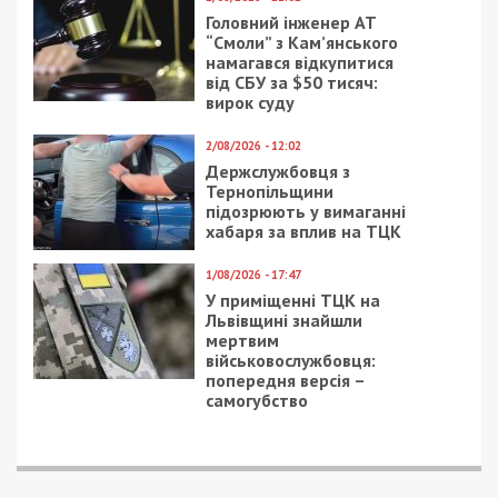
Головний інженер АТ
“Смоли” з Кам’янського
намагався відкупитися
від СБУ за $50 тисяч:
вирок суду
2/08/2026 - 12:02
Держслужбовця з
Тернопільщини
підозрюють у вимаганні
хабаря за вплив на ТЦК
1/08/2026 - 17:47
У приміщенні ТЦК на
Львівщині знайшли
мертвим
військовослужбовця:
попередня версія –
самогубство