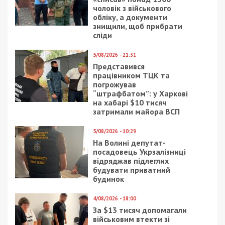
чоловік з військового
обліку, а документи
знищили, щоб прибрати
сліди
5/08/2026 - 21:31
Представився
працівником ТЦК та
погрожував
“штрафбатом”: у Харкові
на хабарі $10 тисяч
затримали майора ВСП
5/08/2026 - 10:29
На Волині депутат-
посадовець Укрзалізниці
відряджав підлеглих
будувати приватний
будинок
4/08/2026 - 18:00
За $13 тисяч допомагали
військовим втекти зі