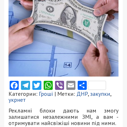
Facebook
Telegram
Twitter
WhatsApp
Viber
Email
Поділити
Категории:
Гроші
| Метки:
ДНР
,
закупки
,
укрнет
Рекламні блоки дають нам змогу
залишатися незалежними ЗМІ, а вам -
отримувати найсвіжіші новини під ними.