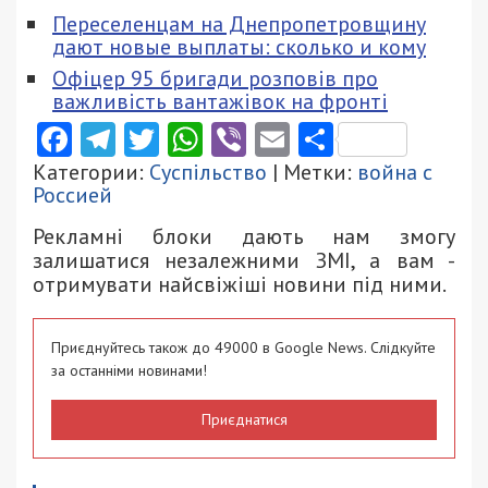
Переселенцам на Днепропетровщину
дают новые выплаты: сколько и кому
Офіцер 95 бригади розповів про
важливість вантажівок на фронті
Facebook
Telegram
Twitter
WhatsApp
Viber
Email
Поділити
Категории:
Суспільство
| Метки:
война с
Россией
Рекламні блоки дають нам змогу
залишатися незалежними ЗМІ, а вам -
отримувати найсвіжіші новини під ними.
Приєднуйтесь також до 49000 в Google News. Слідкуйте
за останніми новинами!
Приєднатися