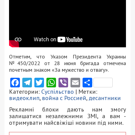
Отметим, что Указом Президента Украины
№450/2022 от 28 июня бригада отмечена
почетным знаком «За мужество и отвагу».
Facebook
Telegram
Twitter
WhatsApp
Viber
Email
Поділити
Категории:
Суспільство
| Метки:
видеоклип
,
война с Россией
,
десантники
Рекламні блоки дають нам змогу
залишатися незалежними ЗМІ, а вам -
отримувати найсвіжіші новини під ними.