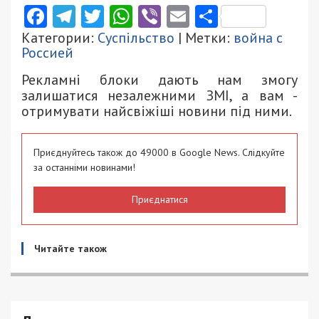
Facebook
Telegram
Twitter
WhatsApp
Viber
Email
Поділити
Категории:
Суспільство
| Метки:
война с
Россией
Рекламні блоки дають нам змогу
залишатися незалежними ЗМІ, а вам -
отримувати найсвіжіші новини під ними.
Приєднуйтесь також до 49000 в Google News. Слідкуйте
за останніми новинами!
Приєднатися
Читайте також