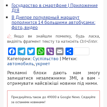
Государство в смартфоне | Приложение
ДІЯ
В Днепре популярный маршрут
пополнится 14 большими автобусами:
фото, видео
Якщо ви знайшли помилку, будь ласка,
виділіть фрагмент тексту та натисніть
Ctrl+Enter
.
Facebook
Telegram
Twitter
WhatsApp
Viber
Email
Поділити
Категории:
Суспільство
| Метки:
автомобиль
,
укрнет
Рекламні блоки дають нам змогу
залишатися незалежними ЗМІ, а вам -
отримувати найсвіжіші новини під ними.
Приєднуйтесь також до 49000 в Google News. Слідкуйте
за останніми новинами!