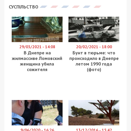
Днепра принципы зонирования пространства.
Об этом сообщает
49000.com.ua
, ссылаясь на
пост в Telegram
Urban Dnipro
.
Активный дизайн благодаря разному покрытию
визуально разделяет пространство тротуара и
дает понять людям, где их территория, а где –
нет. Всего выделяют три зоны:
Транзитная — располагается по центру.
Это то место, где люди ходят больше
всего. Применяют максимально гладкое
и удобное для хождения покрытие.
Придомовая — располагается под
фасадами домов. Здесь могут быть
столики кафе, летние террасы или
озеленения. Также обычно старые дома
имеют лестницы и пандусы, которые
мешают людям. Именно поэтому
покрытие в этой зоне должно быть