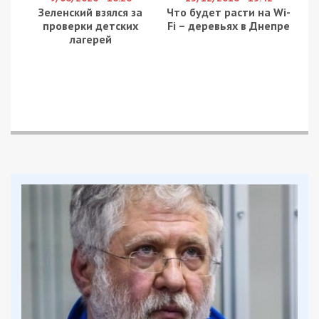
таким, чтобы заходить сюда было не
слишком комфортно и люди шли
транзитной зоной.
Техническая — располагается на краю
тротуара под проезжей частью. Здесь
размещают столбы освещения, уличная
мебель, паркоматы, антипарковочные
столбики, лунки деревьев, стойки для
дорожных знаков и другие элементы
городской инфраструктуры. Покрытие
применяется такое же, как и в
придомовой зоне.
Важно, что наличие гладкой транзитной зоны
делает передвижение по улице более удобным.
Это одна из тех мелочей, которая в комплексе
является частью формирования комфортной
городской среды.