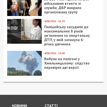
СУСПІЛЬСТВО
29/03/2021 - 14:08
20/02/2021 - 18:00
В Днепре на
Бунт в тюрьме: что
жилмассиве Ломовский
происходило в Днепре
женщина убила
летом 1990 года
сожителя
(фото)