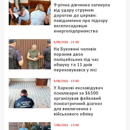
В этом году отремонтировали тротуар под
колледжем культуры на Яворницкого.
Урбанисты Днепра против
восстановления подземного перехода
на Донецком шоссе: видео
Днепряне на Гагарина забили окна
картинами: фото
Facebook
Telegram
Twitter
WhatsApp
Viber
Email
Поділити
Категории:
Суспільство
| Метки:
ремонт
,
ремонт дорог
Рекламні блоки дають нам змогу
залишатися незалежними ЗМІ, а вам -