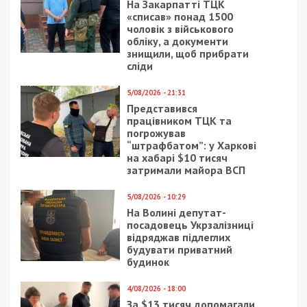
отримувати найсвіжіші новини під ними.
Приєднуйтесь також до 49000 в Google News. Слідкуйте
за останніми новинами!
Приєднатися
Читайте також
Предыдущая статья:
У Днепра появится свой МИД:
подробности
Следующая статья:
Нагорный Карабах: как развивается
конфликт и кто в этом заинтересован