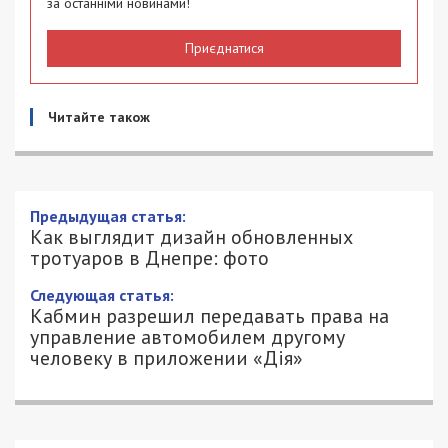
за останніми новинами!
Приєднатися
Читайте також
Как выглядит дизайн обновленных
тротуаров в Днепре: фото
1/10/2020 - 10:52
КСЕНИЯ БАСКАКОВА - СПЕЦИАЛЬНО
3319
ДЛЯ 49000.COM.UA
Современная практика устройства тротуаров
включает в себя использование различных видов
мощения. Урбанисты рассмотрели на примере
двух недавно обновленных тротуаров в центре