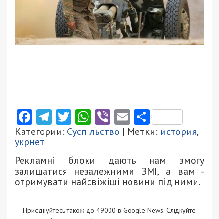
Facebook
Telegram
Twitter
WhatsApp
Viber
Email
Поділити
Категории:
Суспільство
| Метки:
история
,
укрнет
Рекламні блоки дають нам змогу
залишатися незалежними ЗМІ, а вам -
отримувати найсвіжіші новини під ними.
Приєднуйтесь також до 49000 в Google News. Слідкуйте