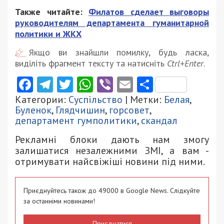
Также читайте:
Филатов сделает выговоры
руководителям департамента гуманитарной
политики и ЖКХ
Якщо ви знайшли помилку, будь ласка,
виділіть фрагмент тексту та натисніть
Ctrl+Enter
.
Facebook
Telegram
Twitter
WhatsApp
Viber
Email
Поділити
Категории:
Суспільство
| Метки:
Белая
,
Буленок
,
Глядчишин
,
горсовет
,
департамент гумполитики
,
скандал
Рекламні блоки дають нам змогу
залишатися незалежними ЗМІ, а вам -
отримувати найсвіжіші новини під ними.
Приєднуйтесь також до 49000 в Google News. Слідкуйте
за останніми новинами!
Приєднатися