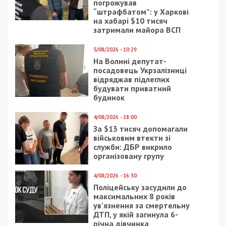
погрожував
“штрафбатом”: у Харкові
на хабарі $10 тисяч
затримали майора ВСП
5/08/2026 - 10:29
На Волині депутат-
посадовець Укрзалізниці
відряджав підлеглих
будувати приватний
будинок
4/08/2026 - 18:00
За $13 тисяч допомагали
військовим втекти зі
служби: ДБР викрило
організовану групу
4/08/2026 - 16:30
Поліцейську засудили до
максимальних 8 років
ув’язнення за смертельну
ДТП, у якій загинула 6-
річна дівчинка