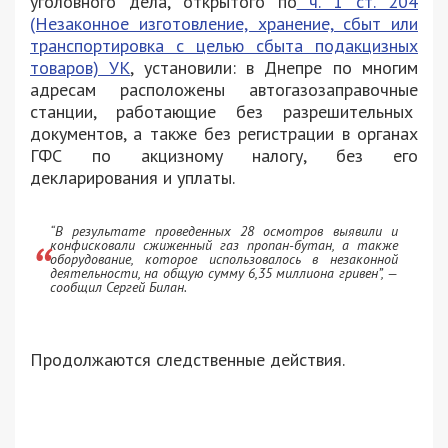
уголовного дела, открытого по
ч. 1 ст. 204
(Незаконное изготовление, хранение, сбыт или
транспортировка с целью сбыта подакцизных
товаров) УК
, установили: в Днепре по многим
адресам расположены автогазозаправочные
станции, работающие без разрешительных
документов, а также без регистрации в органах
ГФС по акцизному налогу, без его
декларирования и уплаты.
“В результате проведенных 28 осмотров выявили и
конфисковали сжиженный газ пропан-бутан, а также
оборудование, которое использовалось в незаконной
деятельности, на общую сумму 6,35 миллиона гривен”, —
сообщил Сергей Билан.
Продолжаются следственные действия.