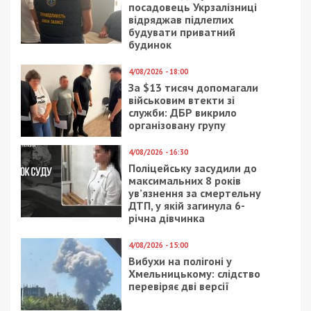
посадовець Укрзалізниці
відряджав підлеглих
будувати приватний
будинок
4/08/2026 - 18:00
За $13 тисяч допомагали
військовим втекти зі
служби: ДБР викрило
організовану групу
4/08/2026 - 16:30
Поліцейську засудили до
максимальних 8 років
ув’язнення за смертельну
ДТП, у якій загинула 6-
річна дівчинка
4/08/2026 - 15:00
Вибухи на полігоні у
Хмельницькому: слідство
перевіряє дві версії