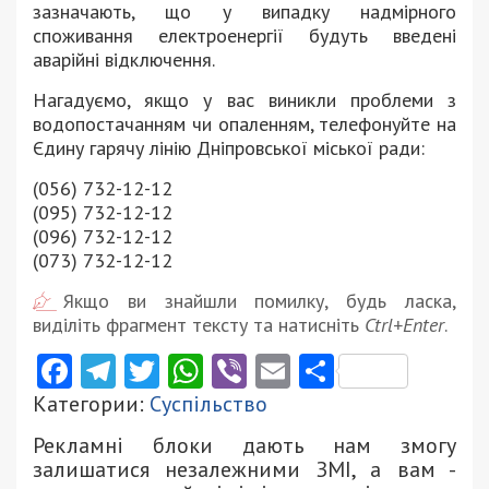
зазначають, що у випадку надмірного
споживання електроенергії будуть введені
аварійні відключення.
Нагадуємо, якщо у вас виникли проблеми з
водопостачанням чи опаленням, телефонуйте на
Єдину гарячу лінію Дніпровської міської ради:
(056) 732-12-12
(095) 732-12-12
(096) 732-12-12
(073) 732-12-12
Якщо ви знайшли помилку, будь ласка,
виділіть фрагмент тексту та натисніть
Ctrl+Enter
.
Facebook
Telegram
Twitter
WhatsApp
Viber
Email
Поділити
Категории:
Суспільство
Рекламні блоки дають нам змогу
залишатися незалежними ЗМІ, а вам -