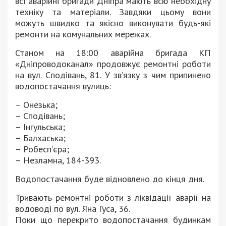
всі аварійні бригади Дніпра мають всю необхідну
техніку та матеріали. Завдяки цьому вони
можуть швидко та якісно виконувати будь-які
ремонти на комунальних мережах.
Станом на 18:00 аварійна бригада КП
«Дніпроводоканал» продовжує ремонтні роботи
на вул. Сподівань, 81. У зв’язку з чим припинено
водопостачання вулиць:
– Онезька;
– Сподівань;
– Інгульська;
– Балхаська;
– Робесп’єра;
– Незламна, 184-393.
Водопостачання буде відновлено до кінця дня.
Тривають ремонтні роботи з ліквідації аварії на
водоводі по вул. Яна Гуса, 36.
Поки що перекрито водопостачання будинкам