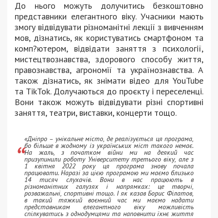
До нього можуть долучитись безкоштовно
представники елегантного віку. Учасники мають
змогу відвідувати різноманітні лекції з вивченням
мов, дізнатись, як користуватись смартфоном та
комп?ютером, відвідати заняття з психології,
мистецтвознавства, здорового способу життя,
правознавства, агрономії та українознавства. А
також дізнатись, як знімати відео для YouTube
та TikTok. Долучаються до проєкту і переселенці.
Вони також можуть відвідувати різні спортивні
заняття, театри, виставки, концерти тощо.
«Дніпро – унікальне місто, де реалізується ця програма,
бо більше в жодному із українських міст такого немає.
На жаль, з початком війни ми на деякий час
призупинили роботу Університету третього віку, але з
1 квітня 2022 року ця програма знову почала
працювати. Наразі за цією програмою ми маємо близько
14 тисяч слухачів. Вони в нас працюють в
різноманітних галузях і напрямках: це творчі,
розважальні, спортивні тощо. І як казав Борис Філатов,
в такий тяжкий воєнний час ми маємо надати
представникам елегантного віку можливість
спілкуватись з однодумцями та наповнити їхнє життя