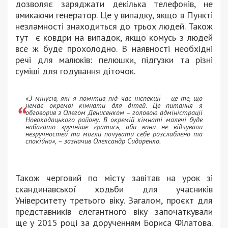
дозволяє заряджати декілька телефонів, не
вмикаючи генератор. Це у випадку, якщо в Пункті
незламності знаходиться до трьох людей. Також
тут є ковдри на випадок, якщо комусь з людей
все ж буде прохолодно. В наявності необхідні
речі для малюків: пелюшки, підгузки та різні
суміші для годування діточок.
«З мінусів, які я помітив під час інспекції – це те, що
немає окремої кімнати для дітей. Це питання я
обговорив з Олегом Денисенком – головою адміністрації
Новокодацького району. В окремій кімнаті малечі буде
набагато зручніше гратись, аби вони не відчували
незручностей та могли почувати себе розслаблено та
спокійно», – зазначив Олександр Сидоренко.
Також черговий по місту завітав на урок зі
скандинавської ходьби для учасників
Університету третього віку. Загалом, проєкт для
представників елегантного віку започаткували
ще у 2015 році за дорученням Бориса Філатова.