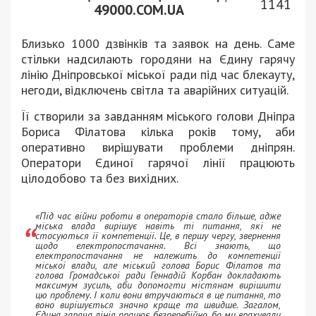
1141
49000.COM.UA
Близько 1000 дзвінків та заявок на день. Саме
стільки надсилають городяни на Єдину гарячу
лінію Дніпровської міської ради під час блекауту,
негоди, відключень світла та аварійних ситуацій.
Її створили за завданням міського голови Дніпра
Бориса Філатова кілька років тому, аби
оперативно вирішувати проблеми дніпрян.
Оператори Єдиної гарячої лінії працюють
цілодобово та без вихідних.
«Під час війни роботи в операторів стало більше, адже
міська влада вирішує навіть ті питання, які не
стосуються її компетенції. Це, в першу чергу, звернення
щодо електропостачання. Всі знають, що
електропостачання не належить до компетенції
міської влади, але міський голова Борис Філатов та
голова Громадської ради Геннадій Корбан докладають
максимум зусиль, аби допомогти містянам вирішити
цю проблему. І коли вони втручаються в це питання, то
воно вирішується значно краще та швидше. Загалом,
Єдина гаряча лінія працює безперебійно, бо ми врахували