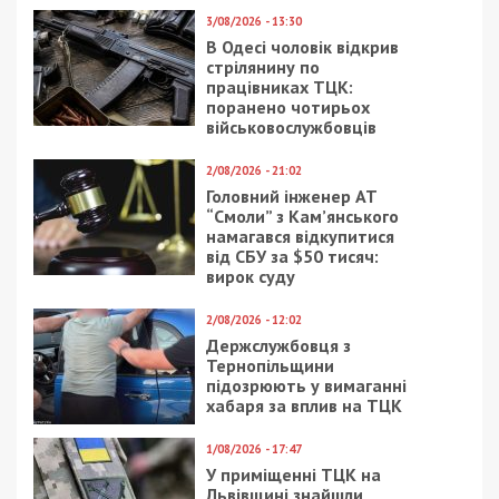
3/08/2026 - 13:30
В Одесі чоловік відкрив
стрілянину по
працівниках ТЦК:
поранено чотирьох
військовослужбовців
2/08/2026 - 21:02
Головний інженер АТ
“Смоли” з Кам’янського
намагався відкупитися
від СБУ за $50 тисяч:
вирок суду
2/08/2026 - 12:02
Держслужбовця з
Тернопільщини
підозрюють у вимаганні
хабаря за вплив на ТЦК
1/08/2026 - 17:47
У приміщенні ТЦК на
Львівщині знайшли