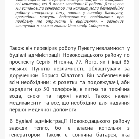
всі моменти, які б могли завадити її роботі. Для цього
ми встановили генератор та налаштували безперебійну
роботу інтернету. Тому, навіть у випадку блекауту,
громадяни можуть додзвонитися, повідомити про
проблему та отримати її вирішення», – зазначив
заступник міського голови Олександр Сидоренко.
Також він перевірив роботу Пункту незламності у
будівлі адміністрації Новокодацького району по
проспекту Сергія Нігояна, 77. Його, як і інші 85
міських Пунктів незламності, облаштували за
дорученням Бориса Філатова. Він забезпечений
всім необхідним: є розетки та подовжувачі, аби
зарядити до 50 телефонів, є питна та технічна
вода, снеки та гарячі напої. Також наявні
медикаменти та все, що необхідно для надання
першої медичної допомоги.
В будівлі адміністрації Новокодацького району
завжди тепло, бо є власна котельня з
генератором. Також є сонячна батарея, яка