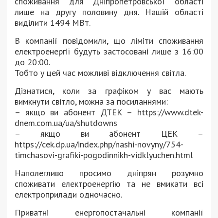
споживання для Дніпропетровської області
лише на другу половину дня. Нашій області
виділити 1494 МВт.
В компанії повідомили, що ліміти споживання
електроенергії будуть застосовані лише з 16:00
до 20:00.
Тобто у цей час можливі відключення світла.
Дізнатися, коли за графіком у вас мають
вимкнути світло, можна за посиланнями:
– якщо ви абонент ДТЕК – https://www.dtek-
dnem.com.ua/ua/shutdowns
– якщо ви абонент ЦЕК –
https://cek.dp.ua/index.php/nashi-novyny/754-
timchasovi-grafiki-pogodinnikh-vidklyuchen.html
Наполегливо просимо дніпрян розумно
споживати електроенергію та не вмикати всі
електроприлади одночасно.
Приватні енергопостачальні компанії