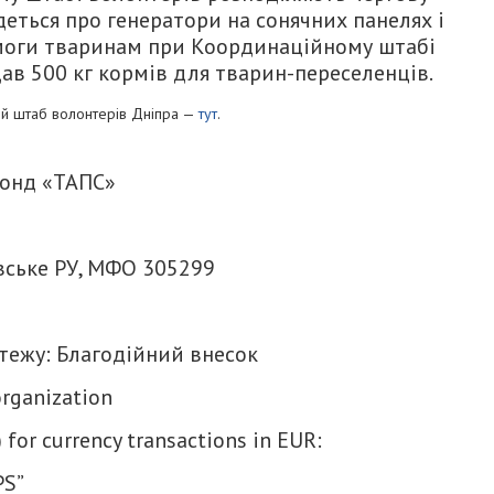
деться про генератори на сонячних панелях і
омоги тваринам при Координаційному штабі
ав 500 кг кормів для тварин-переселенців.
ий штаб волонтерів Дніпра —
тут
.
фонд «ТАПС»
ське РУ, МФО 305299
ежу: Благодійний внесок
organization
for currency transactions in EUR:
PS”