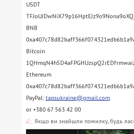
USDT
TFJoUJDwNiX79p16HptEJz9o9Nona9
oXQ
BNB
0xa407c78d82baff366f074321edb6
b1a9
Bitcoin
1QHmqN4h5D4aFPGHUzspQ2rEDfrmwa
Ethereum
0xa407c78d82baff366f074321edb6
b1a9
PayPal:
tapsukraine@gmail.com
or +380 67 563 42 00
Якщо ви знайшли помилку, будь ласк