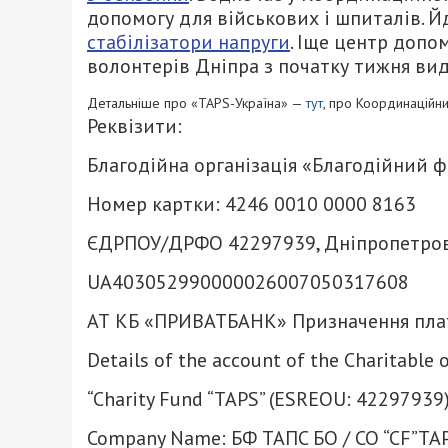
допомогу для військових і шпиталів. Й
стабілізатори напруги
. Іще центр доп
волонтерів Дніпра з початку тижня вид
Детальніше про «TAPS-Україна» —
тут
, про Координаційн
Реквізити:
Благодійна організація «Благодійний 
Номер картки: 4246 0010 0000 8163
ЄДРПОУ/ДРФО 42297939, Дніпропетров
UA403052990000026007050317608
АТ КБ «ПРИВАТБАНК» Призначення плат
Details of the account of the Charitable 
“Charity Fund “TAPS” (ESREOU: 42297939) 
Company Name: БФ TAПC БО / CO “CF”TA