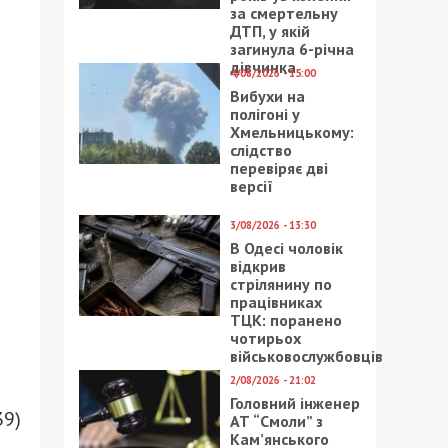
за смертельну
ДТП, у якій
загинула 6-річна
дівчинка
4/08/2026 - 15:00
Вибухи на
полігоні у
Хмельницькому:
слідство
перевіряє дві
версії
3/08/2026 - 13:30
В Одесі чоловік
відкрив
стрілянину по
працівниках
ТЦК: поранено
чотирьох
військовослужбовців
2/08/2026 - 21:02
Головний інженер
39)
АТ “Смоли” з
Кам’янського