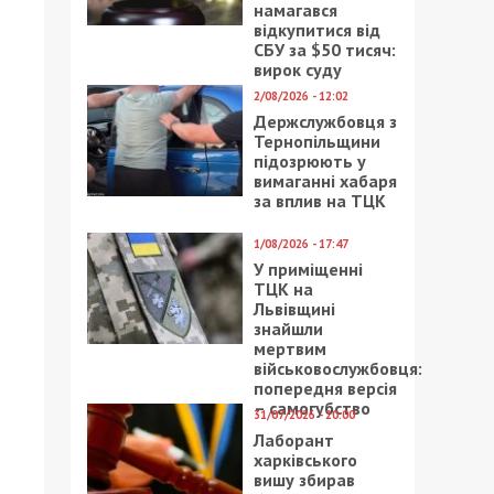
намагався
відкупитися від
СБУ за $50 тисяч:
вирок суду
2/08/2026 - 12:02
Держслужбовця з
Тернопільщини
підозрюють у
вимаганні хабаря
за вплив на ТЦК
1/08/2026 - 17:47
У приміщенні
ТЦК на
Львівщині
знайшли
мертвим
військовослужбовця:
попередня версія
– самогубство
31/07/2026 - 20:00
Лаборант
харківського
вишу збирав