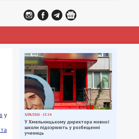
в
у
5/08/2026 - 13:24
У Хмельницькому директора мовної
школи підозрюють у розбещенні
 та
учениць