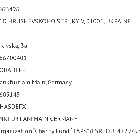
563498
, 1D HRUSHEVSKOHO STR., KYIV, 01001, UKRAINE
kivska, 3a
0886700401
 COBADEFF
rankfurt am Main, Germany
1605145
 CHASDEFX
FRANKFURT AM MAIN GERMANY
 organization “Charity Fund “TAPS” (ESREOU: 422979