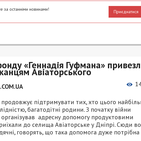
е за останніми новинами!
Приєднатися
фонду «Геннадія Гуфмана» привез
канцям Авіаторського
1
.COM.UA
 продовжує підтримувати тих, хто цього найбіл
алідністю, багатодітні родини. З початку війни
» організував адресну допомогу продуктовими
риїхали до селища Авіаторське у Дніпрі. Сюди в
ячні, говорять, що така допомога дуже потрібна 