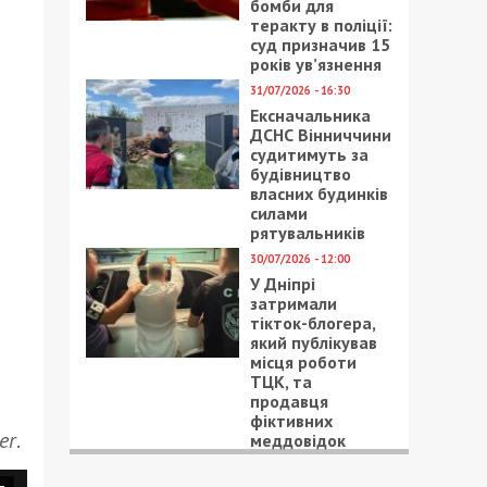
бомби для
теракту в поліції:
суд призначив 15
років ув’язнення
31/07/2026 - 16:30
Ексначальника
ДСНС Вінниччини
судитимуть за
будівництво
власних будинків
силами
рятувальників
30/07/2026 - 12:00
У Дніпрі
затримали
тікток-блогера,
який публікував
місця роботи
ТЦК, та
продавця
фіктивних
er
.
меддовідок