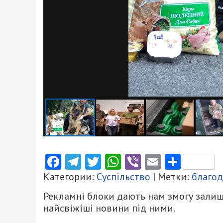
Facebook
Telegram
Twitter
WhatsApp
Viber
Email
Поділ
Категории:
Суспільство
| Метки:
благод
Рекламні блоки дають нам змогу залиш
найсвіжіші новини під ними.