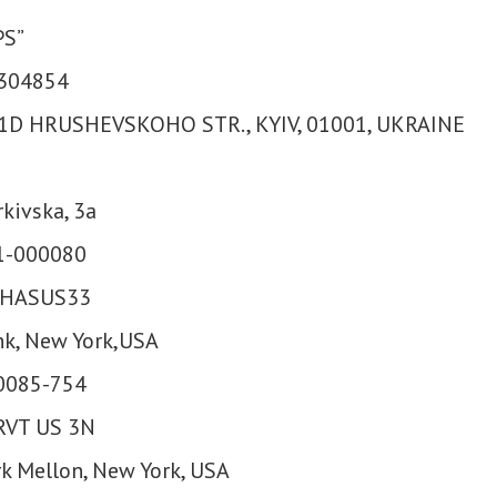
PS”
304854
, 1D HRUSHEVSKOHO STR., KYIV, 01001, UKRAINE
kivska, 3a
-1-000080
 CHASUS33
nk, New York,USA
-0085-754
IRVT US 3N
k Mellon, New York, USA