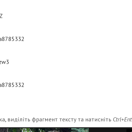
Z
a8785332
izw3
a8785332
а, виділіть фрагмент тексту та натисніть
Ctrl+Ent