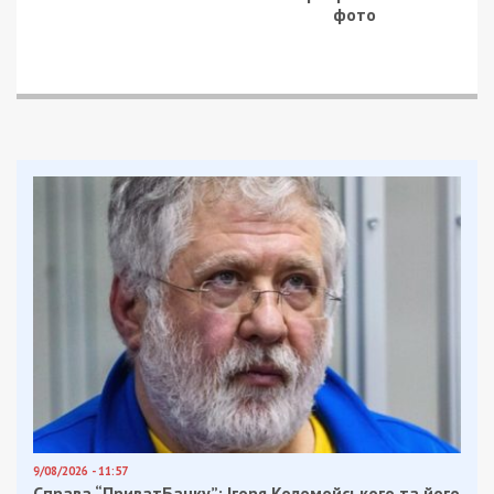
Сам Виталий Куприй считает, что винтовки украл
Петр Порошенко для себя или в подарок для
друзей. Зачем президенту красть подаренные им
же винтовки, депутат не уточнил. Тем не менее, в
СБУ к Виталию Куприю прислушались и уже
вызывают Шерлока Холмса из Верховной Рады
на допрос. Об этом он заявил на своей