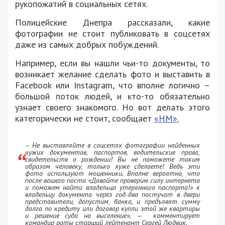
рукопожатий в социальных сетях.
Полицейские Днепра рассказали, какие
фотографии не стоит публиковать в соцсетях
даже из самых добрых побуждений.
Например, если вы нашли чьи-то документы, то
возникает желание сделать фото и выставить в
Facebook или Instagram, что вполне логично –
большой поток людей, и кто-то обязательно
узнает своего знакомого. Но вот делать этого
категорически не стоит, сообщает
«НМ».
– Не выставляйте в соцсетях фотографии найденных
чужих документов, паспортов, водительские права,
свидетельств о рождении! Вы не поможете таким
образом человеку, только хуже сделаете! Ведь эти
фото используют мошенники. Вполне вероятно, что
после вашего поста «Давайте проверим силу интернета
и поможем найти владельца утерянного паспорта!» к
владельцу документа через год-два постучат в двери
представители, допустим, банка, и предъявят сумму
долга по кредиту или договор купли этой же квартиры
и решение суда на выселение», — комментирует
командир роты старший лейтенант Сергей Людвик.