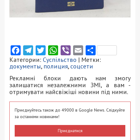
Facebook
Telegram
Twitter
WhatsApp
Viber
Email
Поділити
Категории:
Суспільство
| Метки:
документы
,
полиция
,
соцсети
Рекламні блоки дають нам змогу
залишатися незалежними ЗМІ, а вам -
отримувати найсвіжіші новини під ними.
Приєднуйтесь також до 49000 в Google News. Слідкуйте
за останніми новинами!
Приєднатися