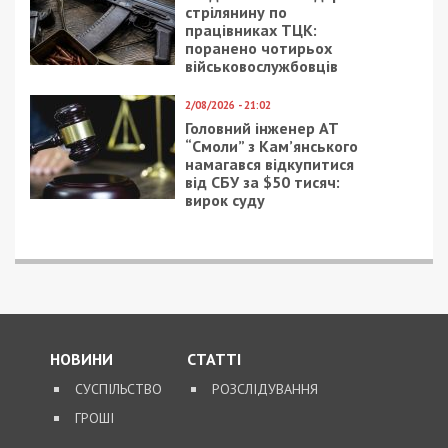
Следующая статья:
Полицейские Днепра рассказали, какие
фото нельзя размещать в соцсетях
ГРОШІ
13/09/2019 - 11:07
28/12/2018 - 7:30
За газ, воду и
Фестиваль
отопление будем
рождественских песен
платить больше
обойдется Днепру в
450 тысяч гривен