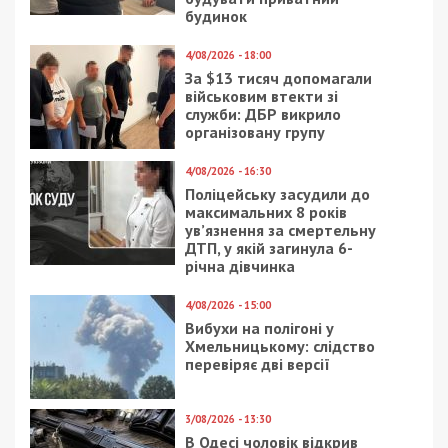
Категории:
Суспільство
| Метки:
Куприй
,
Порошенко
,
СБУ
Рекламні блоки дають нам змогу
залишатися незалежними ЗМІ, а вам -
отримувати найсвіжіші новини під ними.
Приєднуйтесь також до 49000 в Google News. Слідкуйте
за останніми новинами!
Приєднатися
Читайте також
Предыдущая статья:
В Днепре просят изменить скоростной
режим на дорогах города