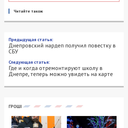
Читайте також
Днепровский нардеп получил повестку
в СБУ
30/07/2018 - 18:10
АЛЕКСЕЙ ВАЛЕНКО - СПЕЦИАЛЬНО
2811
ДЛЯ 49000.COM.UA
В конце лета прошлого года многие
всеукраинские СМИ
пестрели
заголовками о том,
как Президент Украины Петр Порошенко
передал 3 полку Сил специальных операций 100
снайперских комплексов на общую сумму в 500
миллионов гривен из личных средств. Казалось
бы, похвально для президента воюющей страны,