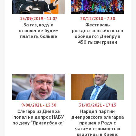
но вот у днепровского народного депутата и
правозащитника Виталия Куприя возникли
сомнения.
Как рассказывал
49000.com.ua
, Виталий Куприй
не очень активен в парламенте
, но в
переживаниях за украинскую армию он начал
собственное расследование. Он направил запрос
на Министерство обороны Украины и выяснил,
что освещать подобную информацию в СМИ
незаконно. Мол, информацию о типах и
количестве оружия нельзя разглашать в
условиях проведения антитеррористической
операции, так как это расширяет представление
противника о том, как вооружены украинские
Силы спецопераций. Кроме того, оружие это не
военное, а охотничье, и при передаче, по старой
традиции некоторых украинских военных, две
винтовки украли. Эти факты возмутили нардепа-
правозащитника и тот инициировал
расследование Службы безопасности Украины.