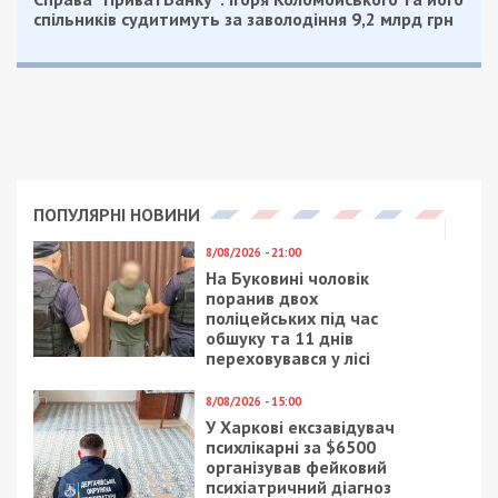
страничке в Facebook.
Правда, судя по комментариям на страничке
нардепа, подписчики явно не оценили
детективные таланты Виталия Куприя и
заявляют, что своими действиями он может
навредить армии Украины. Отметим, что это не
единственное расследование Куприя. Совсем
недавно народный депутат стал
выяснять
гражданство и уровень заработка украинского
боксера Александра Усика.