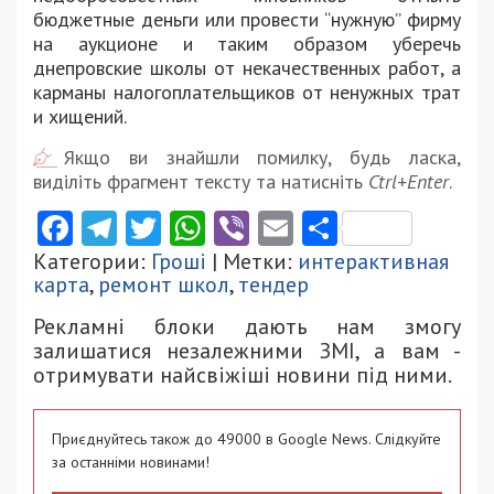
бюджетные деньги или провести “нужную” фирму
на аукционе и таким образом уберечь
днепровские школы от некачественных работ, а
карманы налогоплательщиков от ненужных трат
и хищений.
Якщо ви знайшли помилку, будь ласка,
виділіть фрагмент тексту та натисніть
Ctrl+Enter
.
Facebook
Telegram
Twitter
WhatsApp
Viber
Email
Поділити
Категории:
Гроші
| Метки:
интерактивная
карта
,
ремонт школ
,
тендер
Рекламні блоки дають нам змогу
залишатися незалежними ЗМІ, а вам -
отримувати найсвіжіші новини під ними.
Приєднуйтесь також до 49000 в Google News. Слідкуйте
за останніми новинами!