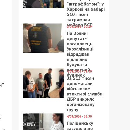
“штрафбатом”: у
Харкові на хабарі
$10 тисяч
затримали
майора ВСП
5/08/2026 - 10:29
На Волині
депутат-
посадовець
Укрзалізниці
відряджав
підлеглих
будувати
приватний
4/08/2026 - 18:00
будинок
За $13 тисяч
допомагали
й”
військовим
втекти зі служби:
ДБР викрило
організовану
групу
3
4/08/2026 - 16:30
Поліцейську
засудили до