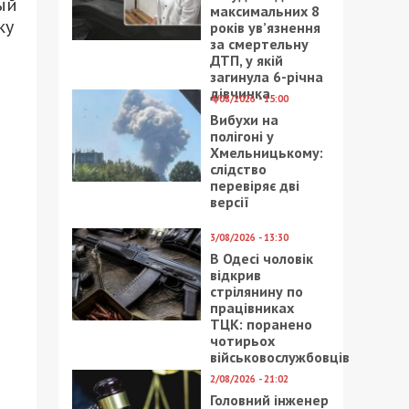
ый
максимальних 8
ку
років ув’язнення
за смертельну
ДТП, у якій
загинула 6-річна
дівчинка
4/08/2026 - 15:00
Вибухи на
полігоні у
Хмельницькому:
слідство
перевіряє дві
версії
3/08/2026 - 13:30
В Одесі чоловік
відкрив
стрілянину по
працівниках
ТЦК: поранено
чотирьох
військовослужбовців
2/08/2026 - 21:02
Головний інженер