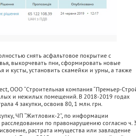
полностью снять асфальтовое покрытие с
евья, выкорчевать пни, сформировать новые
 и кусты, установить скамейки и урны, а также
ect, ООО “Строительная компания “Премьер-Стро
лых и нежилых помещений. В 2018-2019 годах
ала 4 закупки, освоив 80, 1 млн. грн.
упку, ЧП “Житловик-2”, по информации
расследовании по правонарушению согласно ч. 
присвоение, растрата имущества или завладение