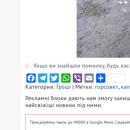
Якщо ви знайшли помилку, будь ласк
Facebook
Telegram
Twitter
WhatsApp
Viber
Email
Поділ
Категории:
Гроші
| Метки:
горсовет
,
ка
Рекламні блоки дають нам змогу залиш
найсвіжіші новини під ними.
Приєднуйтесь також до 49000 в Google News. Слідкуйт