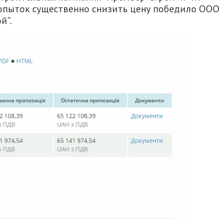
попыток существенно снизить цену победило ОО
й”.