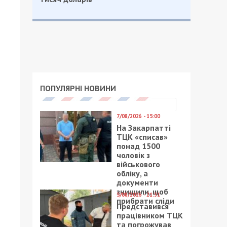
О
ПОПУЛЯРНІ НОВИНИ
7/08/2026 - 15:00
На Закарпатті
ТЦК «списав»
понад 1500
чоловік з
військового
обліку, а
документи
знищили, щоб
5/08/2026 - 21:31
прибрати сліди
Представився
працівником ТЦК
та погрожував