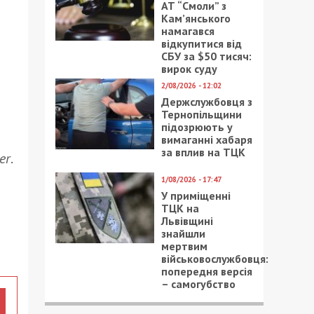
АТ “Смоли” з
Кам’янського
намагався
відкупитися від
СБУ за $50 тисяч:
вирок суду
2/08/2026 - 12:02
Держслужбовця з
Тернопільщини
підозрюють у
вимаганні хабаря
за вплив на ТЦК
er
.
1/08/2026 - 17:47
У приміщенні
ТЦК на
Львівщині
знайшли
мертвим
військовослужбовця:
попередня версія
– самогубство