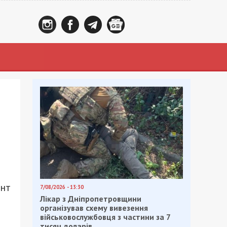
онт
7/08/2026 - 13:30
Лікар з Дніпропетровщини
організував схему вивезення
військовослужбовця з частини за 7
тисяч доларів