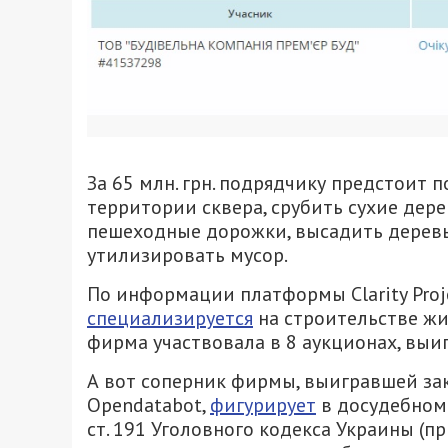
За 65 млн. грн. подрядчику предстоит 
территории сквера, срубить сухие дер
пешеходные дорожки, высадить деревья
утилизировать мусор.
По информации платформы Clarity Proj
специализируется
на строительстве жи
фирма участвовала в 8 аукционах, выигр
А вот соперник фирмы, выигравшей зак
Opendatabot,
фигурирует
в досудебном 
ст. 191 Уголовного кодекса Украины (