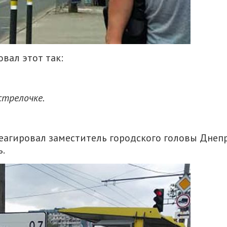
вал этот так:
стрелочке.
реагировал заместитель городского головы Днеп
.