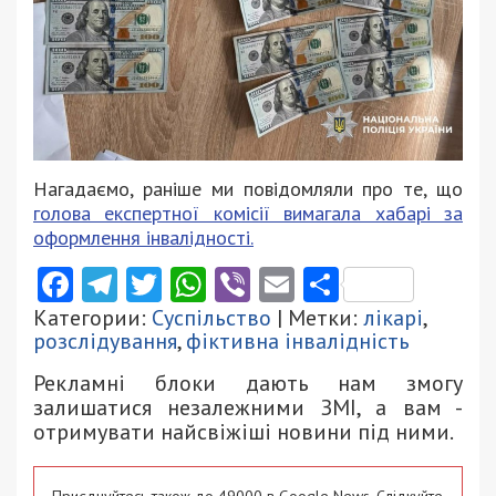
Нагадаємо, раніше ми повідомляли про те, що
голова експертної комісії вимагала хабарі за
оформлення інвалідності.
Facebook
Telegram
Twitter
WhatsApp
Viber
Email
Поділити
Категории:
Суспільство
| Метки:
лікарі
,
розслідування
,
фіктивна інвалідність
Рекламні блоки дають нам змогу
залишатися незалежними ЗМІ, а вам -
отримувати найсвіжіші новини під ними.