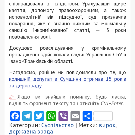
співпрацювала зі слідством. Урахувавши щире
каяття, допомогу правоохоронцям, а також
неповнолітній вік підсудної, суд призначив
покарання, яке є значно нижчим за мінімальну
санкцію інкримінованої статті, — 3 роки
позбавлення волі.
Досудове розслідування у кримінальному
провадженні здійснювали слідчі Управління СБУ в
Івано-Франківській області.
Нагадаємо, раніше ми повідомляли про те, що
колишній депутат з Сумщини отримав 15 років
за держзраду.
Якщо ви знайшли помилку, будь ласка,
виділіть фрагмент тексту та натисніть
Ctrl+Enter
.
Facebook
Telegram
Twitter
WhatsApp
Viber
Email
Поділити
Категории:
Суспільство
| Метки:
вирок
,
державна зрада