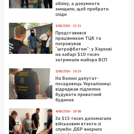
обліку, а документи
знищили, щоб прибрати
сліди
5/08/2026 - 21:31
Представився
працівником ТЦК та
погрожував
“штрафбатом”: у Харкові
на хабарі $10 тисяч
затримали майора ВСП
5/08/2026 - 10:29
На Волині депутат-
посадовець Укрзалізниці
відряджав підлеглих
будувати приватний
будинок
4/08/2026 - 18:00
За $13 тисяч допомагали
військовим втекти зі
служби: ДБР викрило