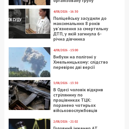
організовану групу
4/08/2026 - 16:30
Поліцейську засудили до
максимальних 8 років
ув’язнення за смертельну
ДТП, у якій загинула 6-
річна дівчинка
4/08/2026 - 15:00
Вибухи на полігоні у
Хмельницькому: слідство
перевіряє дві версії
3/08/2026 - 13:30
В Одесі чоловік відкрив
стрілянину по
працівниках ТЦК:
поранено чотирьох
військовослужбовців
2/08/2026 - 21:02
Головний інженер АТ