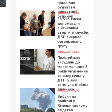
підлеглих
будувати
приватний
4/08/2026 - 18:00
будинок
За $13 тисяч
допомагали
військовим
втекти зі служби:
ДБР викрило
організовану
групу
4/08/2026 - 16:30
Поліцейську
засудили до
максимальних 8
років ув’язнення
за смертельну
ДТП, у якій
загинула 6-річна
дівчинка
4/08/2026 - 15:00
Вибухи на
полігоні у
Хмельницькому:
слідство