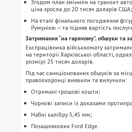
Згодом план змінили на транзит авто
ціна зросла до 20 тисяч доларів США;
На етапі фінального погодження фіг
Румунією — та підняв вартість послуг
Затримання “на гарячому”, обшуки та з
Експрацівника військкомату затримали 
на території Харківської області, одра
розмірі 25 тисяч доларів.
Під час санкціонованих обшуків за мі
правоохоронці виявили та вилучили:
Отримані грошові кошти;
Чорнові записи із доказами протипра
Набої калібру 5,45 мм;
Позашляховик Ford Edge.