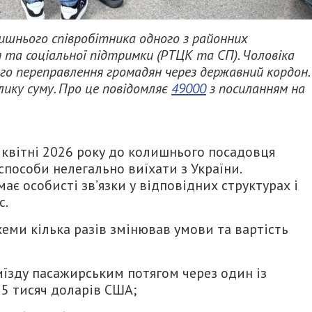
ишнього співробітника одного з районних
та соціальної підтримки (РТЦК та СП). Чоловіка
ого переправлення громадян через державний кордон.
лику суму. Про це повідомляє
49000
з посиланням на
 квітні 2026 року до колишнього посадовця
способи нелегально виїхати з України.
ає особисті зв’язки у відповідних структурах і
с.
хеми кілька разів змінював умови та вартість
иїзду пасажирським потягом через один із
5 тисяч доларів США;