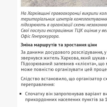
На Харківщині правоохоронці викрили кол
територіальних центрів комплектування 
підозрюють в організації схеми незаконн
Свої послуги експрацівник ТЦК оцінив у ве
Офіс Генпрокурора.
Зміна маршрутів та зростання ціни
За даними досудового розслідування, у
звернувся житель Харкова, який шукав 
Підозрюваний запевнив «клієнта», що м
може повністю організувати цей проце
Слідство встановило, що організатор с
переправлення:
Спочатку він запропонував варіант в
прикордонних населених пунктів за 1