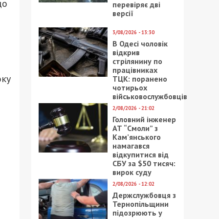
що
перевіряє дві
версії
3/08/2026 - 13:30
В Одесі чоловік
відкрив
стрілянину по
працівниках
оку
ТЦК: поранено
чотирьох
військовослужбовців
2/08/2026 - 21:02
Головний інженер
АТ “Смоли” з
Кам’янського
намагався
відкупитися від
СБУ за $50 тисяч:
вирок суду
2/08/2026 - 12:02
Держслужбовця з
Тернопільщини
підозрюють у