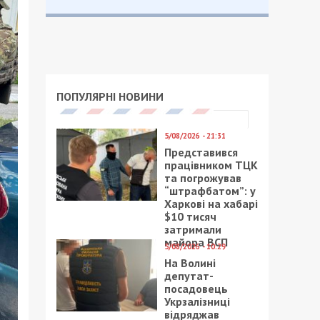
ПОПУЛЯРНІ НОВИНИ
5/08/2026 - 21:31
Представився
працівником ТЦК
та погрожував
“штрафбатом”: у
Харкові на хабарі
$10 тисяч
затримали
майора ВСП
5/08/2026 - 10:29
На Волині
депутат-
посадовець
Укрзалізниці
відряджав