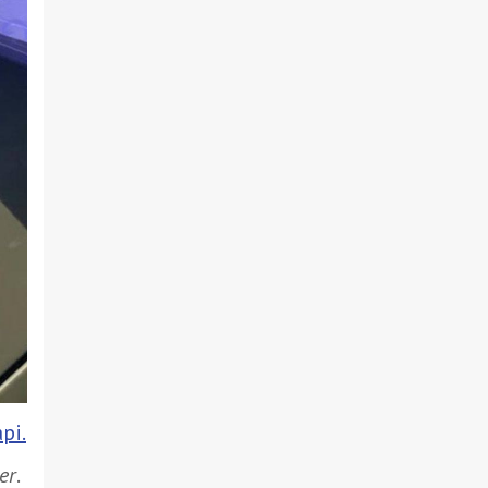
рі.
er
.