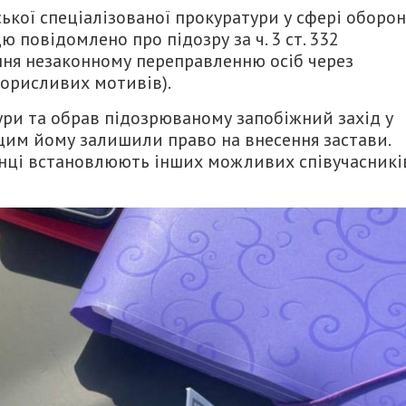
ької спеціалізованої прокуратури у сфері оборо
 повідомлено про підозру за ч. 3 ст. 332
ня незаконному переправленню осіб через
корисливих мотивів).
ри та обрав підозрюваному запобіжний захід у
 цим йому залишили право на внесення застави.
ронці встановлюють інших можливих співучасникі