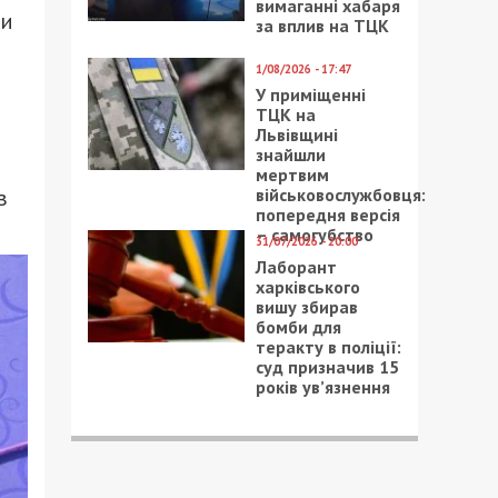
вимаганні хабаря
ни
за вплив на ТЦК
1/08/2026 - 17:47
У приміщенні
ТЦК на
Львівщині
знайшли
мертвим
в
військовослужбовця:
попередня версія
– самогубство
31/07/2026 - 20:00
Лаборант
харківського
вишу збирав
бомби для
теракту в поліції:
суд призначив 15
років ув’язнення