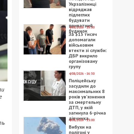
Укрзалізниці
відряджав
підлеглих
будувати
приватний
4/08/2026 - 18:00
будинок
За $13 тисяч
допомагали
військовим
втекти зі служби:
ДБР викрило
організовану
групу
4/08/2026 - 16:30
Поліцейську
засудили до
ли
максимальних 8
е
років ув’язнення
за смертельну
ДТП, у якій
загинула 6-річна
дівчинка
4/08/2026 - 15:00
ль
Вибухи на
полігоні у