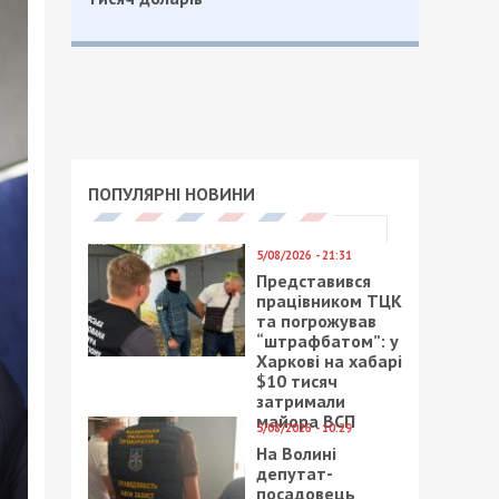
ПОПУЛЯРНІ НОВИНИ
5/08/2026 - 21:31
Представився
працівником ТЦК
та погрожував
“штрафбатом”: у
Харкові на хабарі
$10 тисяч
затримали
майора ВСП
5/08/2026 - 10:29
На Волині
депутат-
посадовець