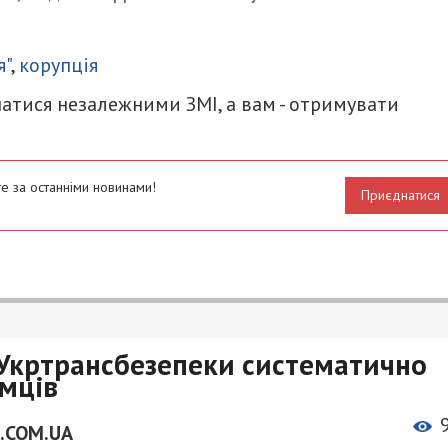
итися
я"
,
корупція
атися незалежними ЗМІ, а вам - отримувати
е за останніми новинами!
Приєднатися
 Укртрансбезепеки систематично
ємців
.COM.UA