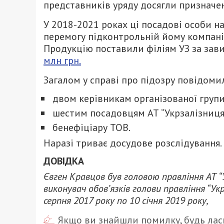
представників уряду досягли призначен
У 2018-2021 роках ці посадові особи н
перемогу підконтрольній йому компанії
Продукцію поставили філіям УЗ за зав
млн грн.
Загалом у справі про підозру повідоми
двом керівникам організованої групи
шестим посадовцям АТ “Укрзалізниця
бенефіціару ТОВ.
Наразі триває досудове розслідування.
ДОВІДКА
Євген Кравцов був головою правління АТ “У
виконувач обов’язків голови правління “Ук
серпня 2017 року по 10 січня 2019 року,
Якщо ви знайшли помилку, будь ласк