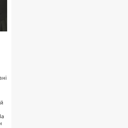
вні
ий
За
ч