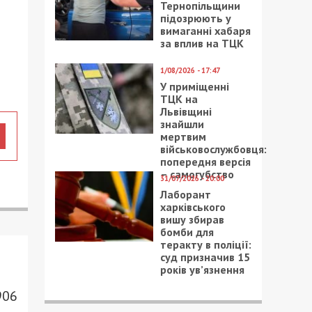
Тернопільщини
підозрюють у
вимаганні хабаря
за вплив на ТЦК
1/08/2026 - 17:47
У приміщенні
ТЦК на
Львівщині
знайшли
мертвим
військовослужбовця:
попередня версія
– самогубство
31/07/2026 - 20:00
Лаборант
харківського
вишу збирав
бомби для
теракту в поліції:
суд призначив 15
років ув’язнення
906