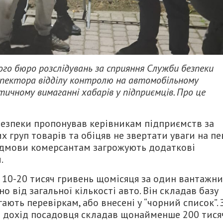
ого бюро розслідувань за сприяння Служби безпеки
спектора відділу контролю на автомобільному
чному вимаганні хабарів у підприємців. Про це
безпеки пропонував керівникам підприємств за
 груп товарів та обіцяв не звертати уваги на пе
 відмови комерсантам загрожують додаткові
.
в 10-20 тисяч гривень щомісяця за один вантажн
о від загальної кількості авто. Він складав базу
ають перевіркам, або внесені у “чорний список”. 
 дохід посадовця складав щонайменше 200 тися