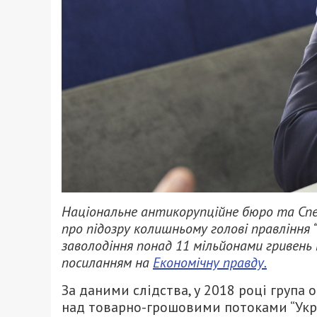
Національне антикорупційне бюро та Спе
про підозру колишньому голові правління “
заволодіння понад 11 мільйонами гривень 
посиланням на
Економічну правду.
За даними слідства, у 2018 році група
над товарно-грошовими потоками “Укрз