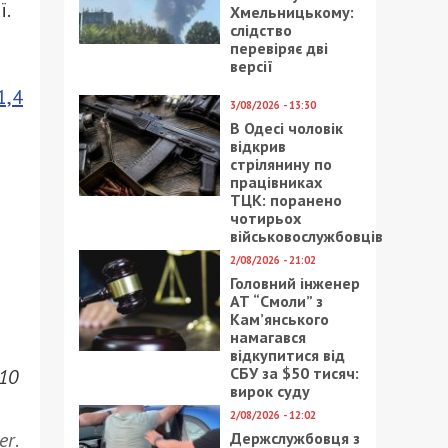
ї.
Хмельницькому:
слідство
перевіряє дві
версії
1,4
3/08/2026 - 13:30
В Одесі чоловік
відкрив
стрілянину по
працівниках
ТЦК: поранено
чотирьох
військовослужбовців
2/08/2026 - 21:02
Головний інженер
АТ “Смоли” з
Кам’янського
намагався
відкупитися від
СБУ за $50 тисяч:
 10
вирок суду
2/08/2026 - 12:02
er
.
Держслужбовця з