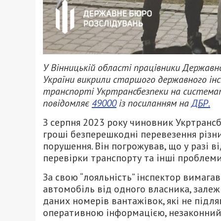
У Вінницькій області працівники Державн
України викрили старшого державного ін
транспорті Укртрансбезпеки на системати
повідомляє
49000
із посиланням на
ДБР.
З серпня 2023 року чиновник Укртранс
гроші безперешкодні перевезення різних
порушення. Він погрожував, що у разі
перевірки транспорту та інші проблеми
За свою “лояльність” інспектор вимага
автомобіль від одного власника, залежн
даних номерів вантажівок, які не підляг
оперативною інформацією, незаконний