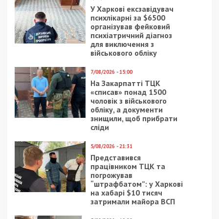
У Харкові ексзавідувач
психлікарні за $6500
організував фейковий
психіатричний діагноз
для виключення з
військового обліку
7/08/2026 - 15:00
На Закарпатті ТЦК
«списав» понад 1500
чоловік з військового
обліку, а документи
знищили, щоб прибрати
сліди
5/08/2026 - 21:31
Представився
працівником ТЦК та
погрожував
“штрафбатом”: у Харкові
на хабарі $10 тисяч
затримали майора ВСП