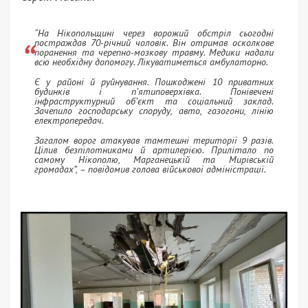
“На Нікопольщині через ворожий обстріл сьогодні
постраждав 70-річний чоловік. Він отримав осколкове
поранення та черепно-мозкову травму. Медики надали
всю необхідну допомогу. Лікуватиметься амбулаторно.
Є у районі й руйнування. Пошкоджені 10 приватних
будинків і п’ятиповерхівка. Понівечені
інфраструктурний об’єкт та соціальний заклад.
Зачепило господарську споруду, авто, газогони, лінію
електропередач.
Загалом ворог атакував тамтешні території 9 разів.
Цілив безпілотниками й артилерією. Прилітало по
самому Нікополю, Марганецькій та Мирівській
громадах”, – повідомив голова військової адміністрації.