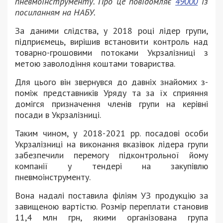
пневмоінструменту. Про це повідомляє
49000
із
посиланням на НАБУ.
За даними слідства, у 2018 році лідер групи,
підприємець, вирішив встановити контроль над
товарно-грошовими потоками Укрзалізниці з
метою заволодіння коштами товариства.
Для цього він звернувся до давніх знайомих з-
поміж представників Уряду та за їх сприяння
домігся призначення членів групи на керівні
посади в Укрзалізниці.
Таким чином, у 2018-2021 рр. посадові особи
Укрзалізниці на виконання вказівок лідера групи
забезпечили перемогу підконтрольної йому
компанії у тендері на закупівлю
пневмоінструменту.
Вона надалі поставила філіям УЗ продукцію за
завищеною вартістю. Розмір переплати становив
11,4 млн грн, якими організована група