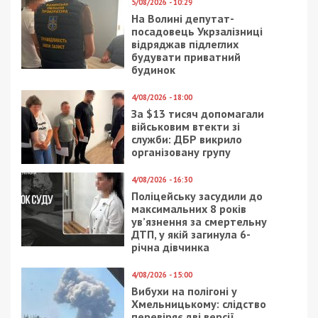
5/08/2026 - 10:29
На Волині депутат-
посадовець Укрзалізниці
відряджав підлеглих
будувати приватний
будинок
4/08/2026 - 18:00
За $13 тисяч допомагали
військовим втекти зі
служби: ДБР викрило
організовану групу
4/08/2026 - 16:30
Поліцейську засудили до
максимальних 8 років
ув’язнення за смертельну
ДТП, у якій загинула 6-
річна дівчинка
4/08/2026 - 15:00
Вибухи на полігоні у
Хмельницькому: слідство
перевіряє дві версії