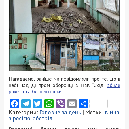
Нагадаємо, раніше ми повідомляли про те, що в
небі над Дніпром оборонці з ПвК “Схід”
збили
ракети та безпілотники.
Facebook
Telegram
Twitter
WhatsApp
Viber
Email
Поділити
Категории:
Головне за день
| Метки:
війна
з росією
,
обстріл