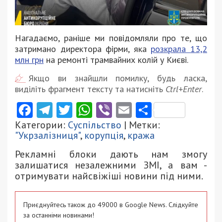
Нагадаємо, раніше ми повідомляли про те, що
затримано директора фірми, яка
розкрала 13,2
млн грн
на ремонті трамвайних колій у Києві.
Якщо ви знайшли помилку, будь ласка,
виділіть фрагмент тексту та натисніть
Ctrl+Enter
.
Facebook
Telegram
Twitter
WhatsApp
Viber
Email
Поділити
Категории:
Суспільство
| Метки:
"Укрзалізниця"
,
корупція
,
кража
Рекламні блоки дають нам змогу
залишатися незалежними ЗМІ, а вам -
отримувати найсвіжіші новини під ними.
Приєднуйтесь також до 49000 в Google News. Слідкуйте
за останніми новинами!