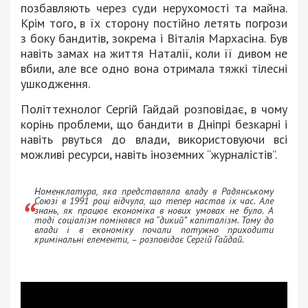
позбавляють через суди нерухомості та майна.
Крім того, в їх сторону постійно летять погрози
з боку бандитів, зокрема і Віталія Мархасіна. Був
навіть замах на життя Наталії, коли її дивом не
вбили, але все одно вона отримала тяжкі тілесні
ушкодження.
Політтехнолог Сергій Гайдай розповідає, в чому
корінь проблеми, що бандити в Дніпрі безкарні і
навіть рвуться до влади, використовуючи всі
можливі ресурси, навіть іноземних “журналістів”.
Номенклатура, яка представляла владу в Радянському
Союзі в 1991 році відчула, що тепер настав їх час. Але
знань, як працює економіка в нових умовах не було. А
тоді соціалізм помінявся на “дикий” капіталізм. Тому до
влади і в економіку почали потужно приходити
кримінальні елементи, – розповідає Сергій Гайдай.