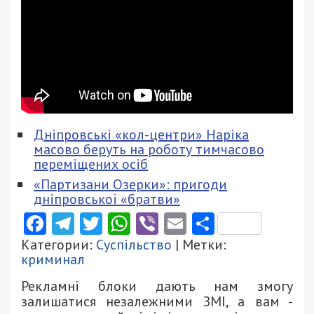
Дніпровські «кол-центри» Наріка
масово беруть на роботу тимчасово
переміщених осіб
«Партизани Озерки»: пригоди
дніпровської «братви»
Facebook
Telegram
Twitter
WhatsApp
Viber
Email
Поділити
Категории:
Суспільство
| Метки:
криминал
Рекламні блоки дають нам змогу
залишатися незалежними ЗМІ, а вам -