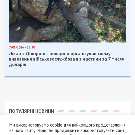
7/08/2026 - 13:30
Лікар з Дніпропетровщини організував схему
вивезення військовослужбовця з частини за 7 тисяч
доларів
ПОПУЛЯРНІ НОВИНИ
5/08/2026 - 21:31
Ми використовуємо cookie для найкращого представлення
Представився
нашого сайту. Якщо Ви продовжите використовувати сайт,
працівником ТЦК та