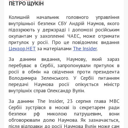
ПЕТРО ЩУКІН
Колишній начальник головного управління
внутрішньої безпеки СБУ Андрій Наумов, якого
підозрюють у держзраді і допомозі російським
окупантам у захопленні ЧАЕС, може отримати
притулок у росії. Про це повідомляє видання
Цензор.НЕТ
за матеріалами
The Insider
.
За даними видання, Наумову, який зараз
перебуває в Сербії, запропонували притулок в
росії в обмін на свідчення проти президента
Володимира Зеленського. У Сербії питанням
передачі Наумова росії опікується міністр
внутрішніх справ Олександр Вулін.
За даними The Insider, 23 серпня глава МВС
Сербії зустрівся в москві із секретарем ради
безпеки рф миколою патрушевим, вони
обговорювали долю Наумова. Як зазначається,
після відправки до росії Наумова Вулін може сам