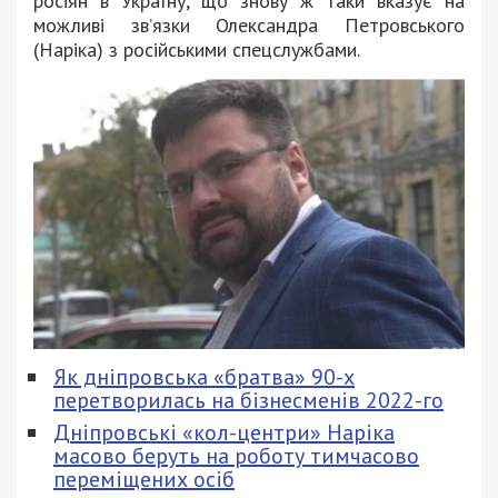
росіян в Україну, що знову ж таки вказує на
можливі зв’язки Олександра Петровського
(Наріка) з російськими спецслужбами.
Як дніпровська «братва» 90-х
перетворилась на бізнесменів 2022-го
Дніпровські «кол-центри» Наріка
масово беруть на роботу тимчасово
переміщених осіб