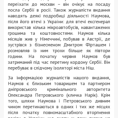
переїхати до москви – він очікує на посаду
посла Сербії в росії. Також журналісти видання
наводять деякі подробиці діяльності Наумова,
після його втечі з України: для втечі ексгенерал
використав кілька мікроавтобусів, навантажених
грошима та коштовностями. Наумов кілька
місяців жив у Німеччині, побував в Австрії, де
зустрівся з бізнесменом Дмитром Фірташем і
розмовляв із ним трохи більше як півтори
години. На початку червня Наумов був
затриманий під час перетину кордону Сербії. Він
перебуває в слідчому ізоляторі міста Ніш.
За інформацією журналістів нашого видання,
Наумов є близьким товаришем та партнером
дніпровського кримінального авторитета
Олександра Петровського (кличка Нарік). Крім
того, шляхи Наумова і Петровського дивним
чином перетинаються в одних і тих же місцях
після початку повномасштабного вторгнення