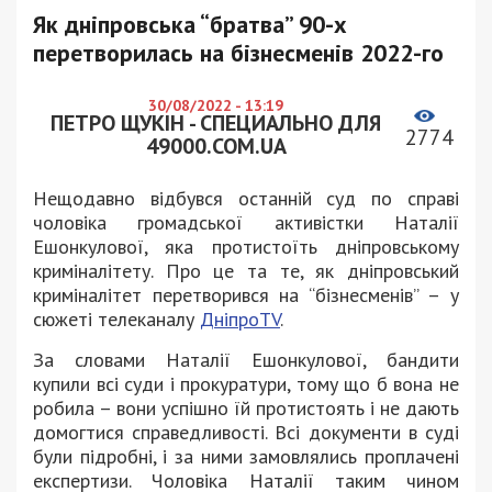
Як дніпровська “братва” 90-х
перетворилась на бізнесменів 2022-го
30/08/2022 - 13:19
ПЕТРО ЩУКІН - СПЕЦИАЛЬНО ДЛЯ
2774
49000.COM.UA
Нещодавно відбувся останній суд по справі
чоловіка громадської активістки Наталії
Ешонкулової, яка протистоїть дніпровському
криміналітету. Про це та те, як дніпровський
криміналітет перетворився на “бізнесменів” – у
сюжеті телеканалу
ДніпроTV
.
За словами Наталії Ешонкулової, бандити
купили всі суди і прокуратури, тому що б вона не
робила – вони успішно їй протистоять і не дають
домогтися справедливості. Всі документи в суді
були підробні, і за ними замовлялись проплачені
експертизи. Чоловіка Наталії таким чином