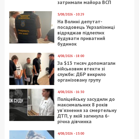
4/09/2019 - 14:19
31/08/2018 - 13:30
Миллионер из Днепра
Как школьнику
рассказал о факапах в
получить ученический
бизнесе
билет в Днепре
22/01/2020 - 13:00
14/03/2023 - 12:00
В Днепре полицейский
Електроенергії
решил помочь
достатньо для потреб
мужчине с
по всій країні,
наркотиками за 12
відключень майже