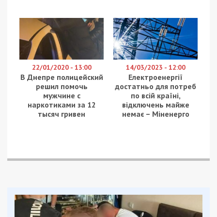
Нікопольський район
Протягом дня 13 серпня під ударом був
Нікопольський район. Агресор поцілив
артилерією та FPV-дронами. Атакував Нікополь,
Мирівську, Покровську, Марганецьку,
Червоногригорівську громади.
Постраждала 44-річна жінка: вона на
амбулаторному лікуванні.
В районі пошкоджені дачний будинок, авто, лінія
електропередач. Зайнялися господарська
споруда і суха трава.
Синельниківський район
По Покровській громаді Синельниківського
району російська армія вгатила КАБами. Вогонь
охопив дах приватного будинку. Ще 2 оселі і 2
господарські споруди – понівечені. По
Слов’янській громаді противник влучив
безпілотником- там горіло авто.