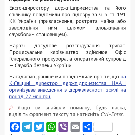
Ексгендиректору держпідприємства та його
спільнику повідомили про підозру за ч. 5 ст. 191
КК України (привласнення, розтрата майна або
заволодіння ним шляхом зловживання
службовим становищем).
Наразі досудове розслідування триває.
Процесуальне керівництво здійснює Офіс
Генерального прокурора, а оперативний супровід
— Служба безпеки України.
Нагадаємо, раніше ми повідомляли про те, що
на
Київщині директор держпідприємства НААН
організував виведення з держвласності землі на
понад 22 млн грн.
Якщо ви знайшли помилку, будь ласка,
виділіть фрагмент тексту та натисніть
Ctrl+Enter
.
Facebook
Telegram
Twitter
WhatsApp
Viber
Email
Поділити