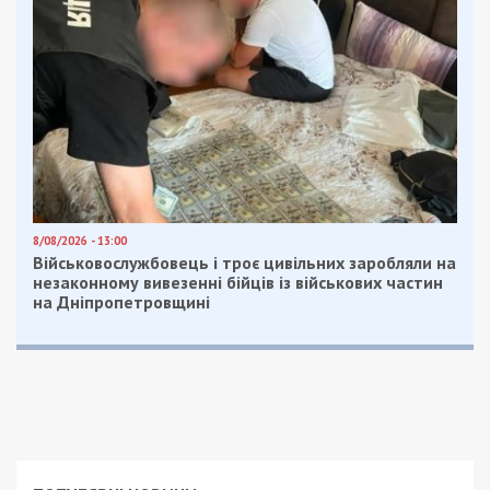
Нагадаємо, раніше ми повідомляли про те, що
ворог атакував громади Нікопольського району
протягом дня артилерією та FPV-дронами.
Facebook
Telegram
Twitter
WhatsApp
Viber
Email
Поділити
Категории:
Суспільство
| Метки:
війна
,
обстріл
Рекламні блоки дають нам змогу
залишатися незалежними ЗМІ, а вам -
отримувати найсвіжіші новини під ними.
Приєднуйтесь також до 49000 в Google News. Слідкуйте
за останніми новинами!
Приєднатися
Читайте також