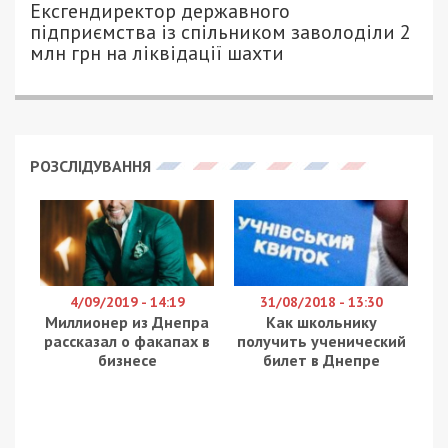
ПЕТРО ЩУКІН - СПЕЦИАЛЬНО ДЛЯ
686
49000.COM.UA
У середу, 13 серпня 2025 року, армія РФ атакувала
Нікопольський і Синельниківський райони
Дніпропетровщини. Про це повідомляє
49000
з
посиланням на Дніпропетровську ОВА.