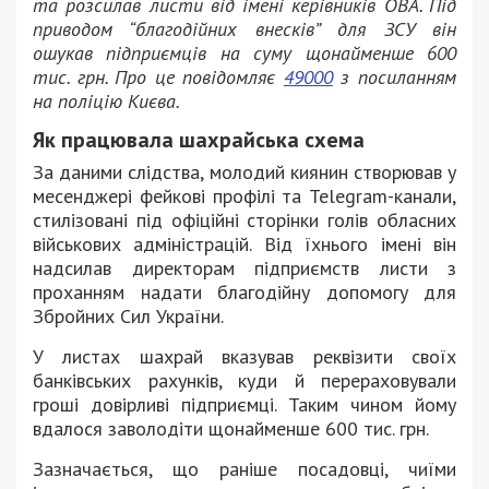
та розсилав листи від імені керівників ОВА. Під
приводом “благодійних внесків” для ЗСУ він
ошукав підприємців на суму щонайменше 600
тис. грн. Про це повідомляє
49000
з посиланням
на поліцію Києва.
Як працювала шахрайська схема
За даними слідства, молодий киянин створював у
месенджері фейкові профілі та Telegram-канали,
стилізовані під офіційні сторінки голів обласних
військових адміністрацій. Від їхнього імені він
надсилав директорам підприємств листи з
проханням надати благодійну допомогу для
Збройних Сил України.
У листах шахрай вказував реквізити своїх
банківських рахунків, куди й перераховували
гроші довірливі підприємці. Таким чином йому
вдалося заволодіти щонайменше 600 тис. грн.
Зазначається, що раніше посадовці, чиїми