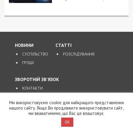
Військовослужбовець і троє цивільних заробляли на
незаконному вивезенні бійців із військових частин
на Дніпропетровщині
ПОПУЛЯРНІ НОВИНИ
8/08/2026 - 15:00
У Харкові ексзавідувач
психлікарні за $6500
організував фейковий
психіатричний діагноз
Ми використовуємо cookie для найкращого представлення
для виключення з
нашого сайту. Якщо Ви продовжите використовувати сайт,
військового обліку
ми вважатимемо, що Вас це влаштовує.
OK
7/08/2026 - 15:00
На Закарпатті ТЦК