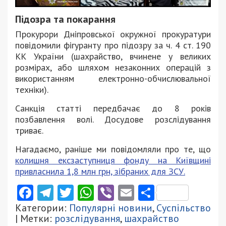
Підозра та покарання
Прокурори Дніпровської окружної прокуратури
повідомили фігуранту про підозру за ч. 4 ст. 190
КК України (шахрайство, вчинене у великих
розмірах, або шляхом незаконних операцій з
використанням електронно-обчислювальної
техніки).
Санкція статті передбачає до 8 років
позбавлення волі. Досудове розслідування
триває.
Нагадаємо, раніше ми повідомляли про те, що
колишня ексзаступниця фонду на Київщині
привласнила 1,8 млн грн, зібраних для ЗСУ.
Facebook
Telegram
Twitter
WhatsApp
Viber
Email
Поділити
Категории:
Популярні новини
,
Суспільство
| Метки:
розслідування
,
шахрайство