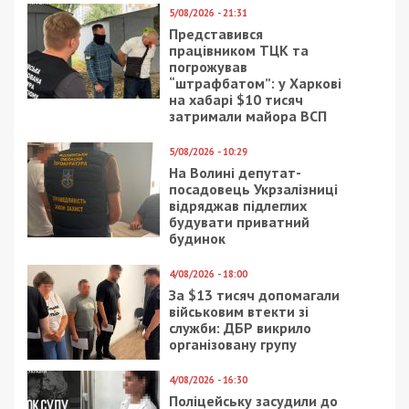
5/08/2026 - 21:31
Представився
працівником ТЦК та
погрожував
“штрафбатом”: у Харкові
на хабарі $10 тисяч
затримали майора ВСП
5/08/2026 - 10:29
На Волині депутат-
посадовець Укрзалізниці
відряджав підлеглих
будувати приватний
будинок
4/08/2026 - 18:00
За $13 тисяч допомагали
військовим втекти зі
служби: ДБР викрило
організовану групу
4/08/2026 - 16:30
Поліцейську засудили до