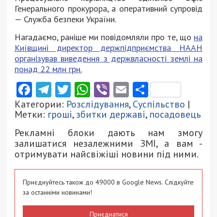
Генерального прокурора, а оперативний супровід
— Служба безпеки України.
Нагадаємо, раніше ми повідомляли про те, що
на
Київщині директор держпідприємства НААН
організував виведення з держвласності землі на
понад 22 млн грн.
Facebook
Telegram
Twitter
WhatsApp
Viber
Email
Поділити
Категории:
Розслідування
,
Суспільство
|
Метки:
гроші
,
збитки державі
,
посадовець
Рекламні блоки дають нам змогу
залишатися незалежними ЗМІ, а вам -
отримувати найсвіжіші новини під ними.
Приєднуйтесь також до 49000 в Google News. Слідкуйте
за останніми новинами!
Приєднатися