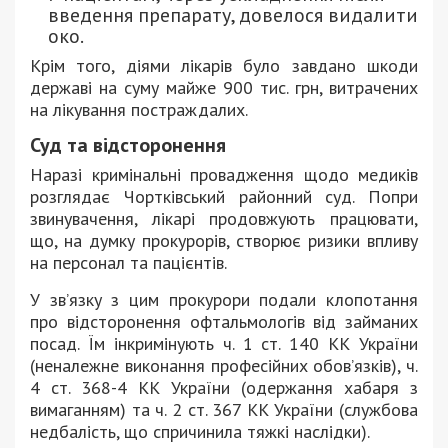
введення препарату, довелося видалити
око.
Крім того, діями лікарів було завдано шкоди
державі на суму майже 900 тис. грн, витрачених
на лікування постраждалих.
Суд та відсторонення
Наразі кримінальні провадження щодо медиків
розглядає Чортківський районний суд. Попри
звинувачення, лікарі продовжують працювати,
що, на думку прокурорів, створює ризики впливу
на персонал та пацієнтів.
У зв’язку з цим прокурори подали клопотання
про відсторонення офтальмологів від займаних
посад. Їм інкримінують ч. 1 ст. 140 КК України
(неналежне виконання професійних обов’язків), ч.
4 ст. 368-4 КК України (одержання хабаря з
вимаганням) та ч. 2 ст. 367 КК України (службова
недбалість, що спричинила тяжкі наслідки).