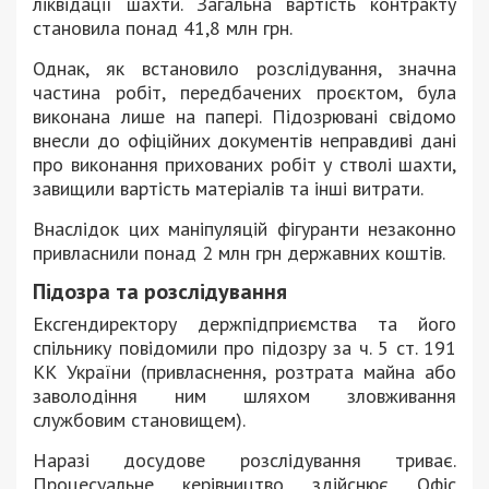
ліквідації шахти. Загальна вартість контракту
становила понад 41,8 млн грн.
Однак, як встановило розслідування, значна
частина робіт, передбачених проєктом, була
виконана лише на папері. Підозрювані свідомо
внесли до офіційних документів неправдиві дані
про виконання прихованих робіт у стволі шахти,
завищили вартість матеріалів та інші витрати.
Внаслідок цих маніпуляцій фігуранти незаконно
привласнили понад 2 млн грн державних коштів.
Підозра та розслідування
Ексгендиректору держпідприємства та його
спільнику повідомили про підозру за ч. 5 ст. 191
КК України (привласнення, розтрата майна або
заволодіння ним шляхом зловживання
службовим становищем).
Наразі досудове розслідування триває.
Процесуальне керівництво здійснює Офіс