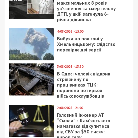
максимальних 8 років
ув’язнення за смертельну
ДТП, у якій загинула 6-
річна дівчинка
4/08/2026 - 15:00
Вибухи на полігоні у
Хмельницькому: слідство
перевіряє дві версії
3/08/2026 - 13:30
В Одесі чоловік відкрив
стрілянину по
працівниках ТЦК:
поранено чотирьох
військовослужбовців
2/08/2026 - 21:02
Головний інженер АТ
“Смоли” з Кам’янського
намагався відкупитися
від СБУ за $50 тисяч:
вирок суду